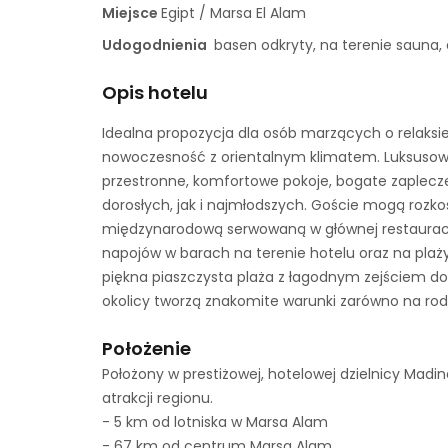
Miejsce
Egipt / Marsa El Alam
Udogodnienia
basen odkryty, na terenie sauna,
Opis hotelu
Idealna propozycja dla osób marzących o relak
nowoczesność z orientalnym klimatem. Luksusowy
przestronne, komfortowe pokoje, bogate zaplecze
dorosłych, jak i najmłodszych. Goście mogą rozk
międzynarodową serwowaną w głównej restauracji
napojów w barach na terenie hotelu oraz na pl
piękna piaszczysta plaża z łagodnym zejściem d
okolicy tworzą znakomite warunki zarówno na rod
Położenie
Położony w prestiżowej, hotelowej dzielnicy Madin
atrakcji regionu.
- 5 km od lotniska w Marsa Alam
- 67 km od centrum Marsa Alam