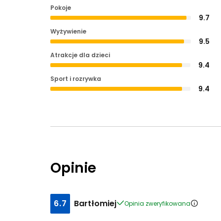
Pokoje
9.7
Wyżywienie
9.5
Atrakcje dla dzieci
9.4
Sport i rozrywka
9.4
Opinie
6.7
Bartłomiej
Opinia zweryfikowana