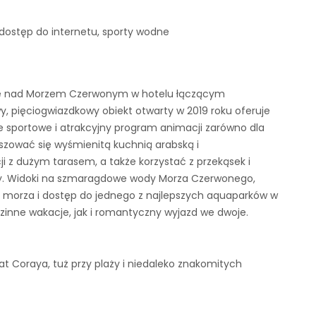
 dostęp do internetu, sporty wodne
sie nad Morzem Czerwonym w hotelu łączącym
, pięciogwiazdkowy obiekt otwarty w 2019 roku oferuje
 sportowe i atrakcyjny program animacji zarówno dla
oszować się wyśmienitą kuchnią arabską i
 z dużym tarasem, a także korzystać z przekąsek i
aży. Widoki na szmaragdowe wody Morza Czerwonego,
o morza i dostęp do jednego z najlepszych aquaparków w
zinne wakacje, jak i romantyczny wyjazd we dwoje.
at Coraya, tuż przy plaży i niedaleko znakomitych