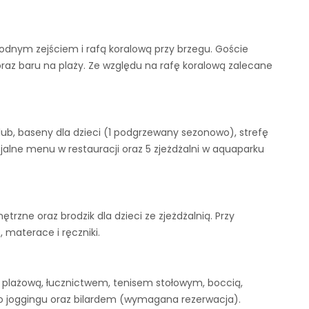
odnym zejściem i rafą koralową przy brzegu. Goście
raz baru na plaży. Ze względu na rafę koralową zalecane
lub, baseny dla dzieci (1 podgrzewany sezonowo), strefę
cjalne menu w restauracji oraz 5 zjeżdżalni w aquaparku
trzne oraz brodzik dla dzieci ze zjeżdżalnią. Przy
 materace i ręczniki.
plażową, łucznictwem, tenisem stołowym, boccią,
do joggingu oraz bilardem (wymagana rezerwacja).