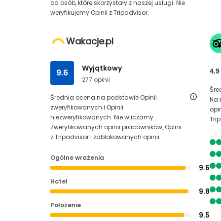
od osób, które skorzystały z naszej usługi. Nie
weryfikujemy Opinii z Tripadvisor.
Wakacje.pl
Wyjątkowy
9.6
4.9
277 opinii
Śre
Średnia ocena na podstawie Opinii
Na 
zweryfikowanych i Opinii
opi
niezweryfikowanych. Nie wliczamy
Tri
Zweryfikowanych opinii pracowników, Opinii
z Tripadvisor i zablokowanych opinii.
Ogólne wrażenia
9.6
Hotel
9.8
Położenie
9.5