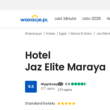
Last Minute
Lato 2026
W
Wakacje.pl
Hotele
Egipt
Marsa El Alam
Jaz Elite
Hotel
Jaz Elite Maraya
Wyjątkowy
4.9
9.6
277 opinii
2711 opinii
Standard hotelu