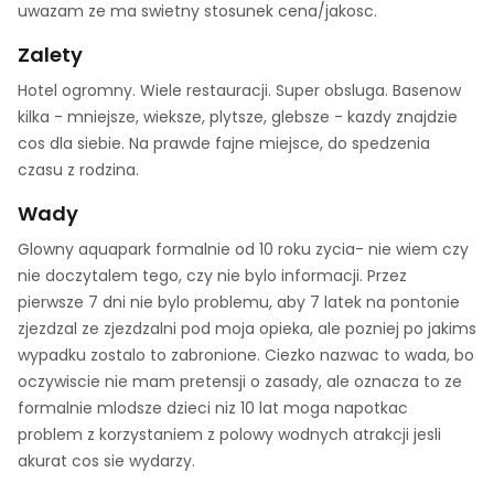
uwazam ze ma swietny stosunek cena/jakosc.
Zalety
Hotel ogromny. Wiele restauracji. Super obsluga. Basenow
kilka - mniejsze, wieksze, plytsze, glebsze - kazdy znajdzie
cos dla siebie. Na prawde fajne miejsce, do spedzenia
czasu z rodzina.
Wady
Glowny aquapark formalnie od 10 roku zycia- nie wiem czy
nie doczytalem tego, czy nie bylo informacji. Przez
pierwsze 7 dni nie bylo problemu, aby 7 latek na pontonie
zjezdzal ze zjezdzalni pod moja opieka, ale pozniej po jakims
wypadku zostalo to zabronione. Ciezko nazwac to wada, bo
oczywiscie nie mam pretensji o zasady, ale oznacza to ze
formalnie mlodsze dzieci niz 10 lat moga napotkac
problem z korzystaniem z polowy wodnych atrakcji jesli
akurat cos sie wydarzy.