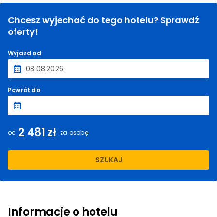
Chcesz wyjechać do tego hotelu? Sprawdź
oferty!
Wyjazd od
Powrót do
2 481 zł
od
za osobę
SZUKAJ
Informacje o hotelu