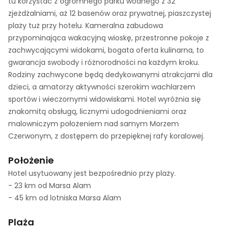
tu korzystać z ogromnego parku wodnego z 32
zjeżdżalniami, aż 12 basenów oraz prywatnej, piaszczystej
plaży tuż przy hotelu. Kameralna zabudowa
przypominająca wakacyjną wioskę, przestronne pokoje z
zachwycającymi widokami, bogata oferta kulinarna, to
gwarancja swobody i różnorodności na każdym kroku.
Rodziny zachwycone będą dedykowanymi atrakcjami dla
dzieci, a amatorzy aktywności szerokim wachlarzem
sportów i wieczornymi widowiskami. Hotel wyróżnia się
znakomitą obsługą, licznymi udogodnieniami oraz
malowniczym położeniem nad samym Morzem
Czerwonym, z dostępem do przepięknej rafy koralowej.
Położenie
Hotel usytuowany jest bezpośrednio przy plaży.
- 23 km od Marsa Alam
- 45 km od lotniska Marsa Alam
Plaża