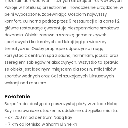
zjeżdżalniach wodnych i licznych atrakcjach rozrywkowych.
Pokoje w hotelu są przestronne i nowocześnie urządzone, w
pełni wyposażone, zapewniając Gościom najwyższy
komfort. Kulinarna podróż przez 9 restauracji a la carte i 2
główne restauracje gwarantuje niezapomniane smakowe
doznania. Obiekt zapewnia szeroką gamę rozrywek
sportowych i kulturalnych, od lekcji jogi po wieczory
tematyczne. Osoby pragnące odpoczynku mogą
korzystać z centrum spa z sauną, hammam, jacuzzi oraz
szeregiem zabiegów relaksacyjnych. Wszystko to sprawia,
że obiekt jest idealnym miejscem dla rodzin, miłośników
sportów wodnych oraz Gości szukających luksusowych
wakacji nad morzem.
Położenie
Bezpośredni dostęp do piaszczystej plaży w zatoce Nabq
Bay i malownicze otoczenie, oddalone od zgiełku miasta.
- ok. 200 m od centrum Nabq Bay
- 7 km od lotniska w Sharm El Sheikh