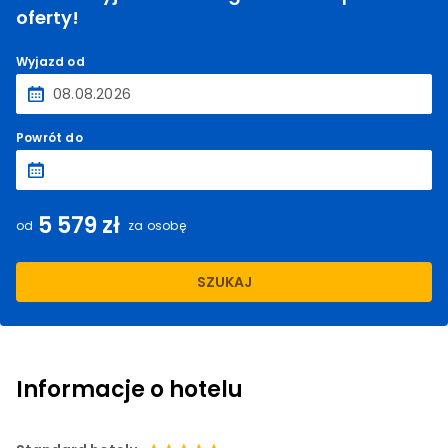
oferty!
Wyjazd od
Powrót do
5 579 zł
od
za osobę
SZUKAJ
Informacje o hotelu