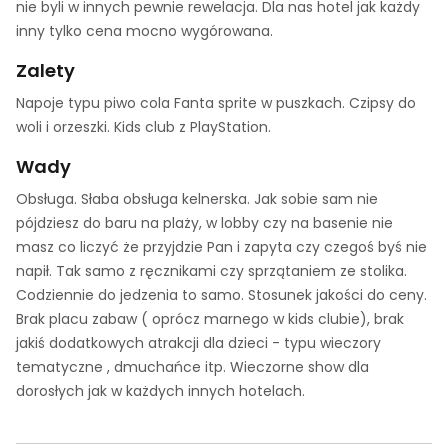
nie byli w innych pewnie rewelacja. Dla nas hotel jak każdy
inny tylko cena mocno wygórowana.
Zalety
Napoje typu piwo cola Fanta sprite w puszkach. Czipsy do
woli i orzeszki. Kids club z PlayStation.
Wady
Obsługa. Słaba obsługa kelnerska. Jak sobie sam nie
pójdziesz do baru na plaży, w lobby czy na basenie nie
masz co liczyć że przyjdzie Pan i zapyta czy czegoś byś nie
napił. Tak samo z ręcznikami czy sprzątaniem ze stolika.
Codziennie do jedzenia to samo. Stosunek jakości do ceny.
Brak placu zabaw ( oprócz marnego w kids clubie), brak
jakiś dodatkowych atrakcji dla dzieci - typu wieczory
tematyczne , dmuchańce itp. Wieczorne show dla
dorosłych jak w każdych innych hotelach.