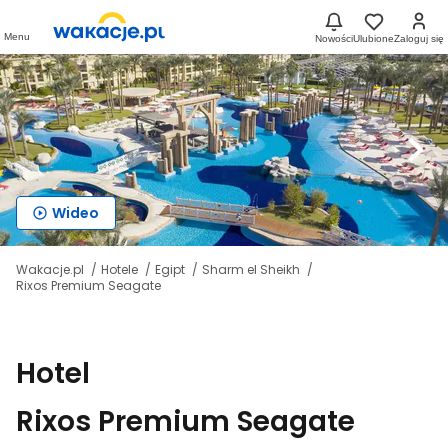
Menu
Nowości
Ulubione
Zaloguj się
Wideo
Wakacje.pl
Hotele
Egipt
Sharm el Sheikh
Rixos Premium Seagate
Hotel
Rixos Premium Seagate