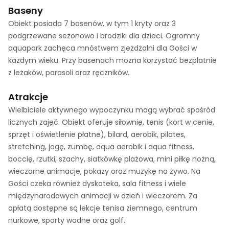
Baseny
Obiekt posiada 7 basenów, w tym 1 kryty oraz 3
podgrzewane sezonowo i brodziki dla dzieci. Ogromny
aquapark zachęca mnóstwem zjeżdżalni dla Gości w
każdym wieku. Przy basenach można korzystać bezpłatnie
z leżaków, parasoli oraz ręczników.
Atrakcje
Wielbiciele aktywnego wypoczynku mogą wybrać spośród
licznych zajęć. Obiekt oferuje siłownię, tenis (kort w cenie,
sprzęt i oświetlenie płatne), bilard, aerobik, pilates,
stretching, jogę, zumbę, aqua aerobik i aqua fitness,
boccię, rzutki, szachy, siatkówkę plażowa, mini piłkę nożną,
wieczorne animacje, pokazy oraz muzykę na żywo. Na
Gości czeka również dyskoteka, sala fitness i wiele
międzynarodowych animacji w dzień i wieczorem. Za
opłatą dostępne są lekcje tenisa ziemnego, centrum
nurkowe, sporty wodne oraz golf.