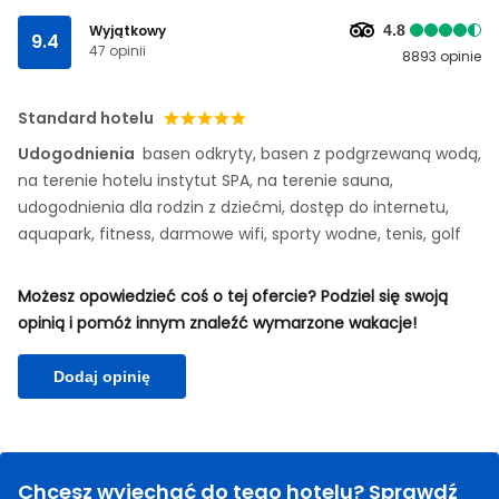
Wyjątkowy
4.8
9.4
47 opinii
8893 opinie
Standard hotelu
Udogodnienia
basen odkryty, basen z podgrzewaną wodą,
na terenie hotelu instytut SPA, na terenie sauna,
udogodnienia dla rodzin z dziećmi, dostęp do internetu,
aquapark, fitness, darmowe wifi, sporty wodne, tenis, golf
Możesz opowiedzieć coś o tej ofercie? Podziel się swoją
opinią i pomóż innym znaleźć wymarzone wakacje!
Dodaj opinię
Chcesz wyjechać do tego hotelu? Sprawdź