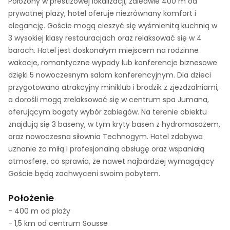
Położony w prestiżowej lokalizacji, zaledwie 400 m od
prywatnej plaży, hotel oferuje niezrównany komfort i
elegancję. Goście mogą cieszyć się wyśmienitą kuchnią w
3 wysokiej klasy restauracjach oraz relaksować się w 4
barach. Hotel jest doskonałym miejscem na rodzinne
wakacje, romantyczne wypady lub konferencje biznesowe
dzięki 5 nowoczesnym salom konferencyjnym. Dla dzieci
przygotowano atrakcyjny miniklub i brodzik z zjeżdżalniami,
a dorośli mogą zrelaksować się w centrum spa Jumana,
oferującym bogaty wybór zabiegów. Na terenie obiektu
znajdują się 3 baseny, w tym kryty basen z hydromasażem,
oraz nowoczesna siłownia Technogym. Hotel zdobywa
uznanie za miłą i profesjonalną obsługę oraz wspaniałą
atmosferę, co sprawia, że nawet najbardziej wymagający
Goście będą zachwyceni swoim pobytem.
Położenie
- 400 m od plaży
- 1,5 km od centrum Sousse