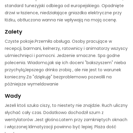
standard tunezyjski odbiega od europejskiego. Opadnięte
drzwi w łazience, niedziałające gniazdka elektryczne przy
łóżku, obtłuczona wanna nie wpływają na moją ocenę.
Zalety
Czyste pokoje.Przemiła obsługa. Osoby pracujące w
recepcji, barmani, kelnerzy, ratownicy i animatorzy wszyscy
uśmiechnięci i pomocni. Jedzenie smaczne. Spa godne
polecenia. Wiadomo,jak się ich doceni "bakszyszem" nieba
przychylą,lepszego drinka zrobią , ale nie jest to warunek
konieczny.Za "dziękuję" bezproblemowo pozwolili na
późniejsze wymeldowanie
Wady
Jeżeli ktoś szuka ciszy, to niestety nie znajdzie. Ruch uliczny
słychać cały czas. Dodatkowo dochodził szum z
wentylatorów .Jest głośno.Latem przy zamkniętych oknach
i włączonej klimatyzacji powinno być lepiej. Plaża dość