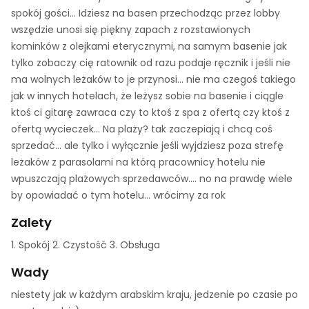
spokój gości... Idziesz na basen przechodząc przez lobby
wszędzie unosi się piękny zapach z rozstawionych
kominków z olejkami eterycznymi, na samym basenie jak
tylko zobaczy cię ratownik od razu podaje ręcznik i jeśli nie
ma wolnych leżaków to je przynosi... nie ma czegoś takiego
jak w innych hotelach, że leżysz sobie na basenie i ciągle
ktoś ci gitarę zawraca czy to ktoś z spa z ofertą czy ktoś z
ofertą wycieczek... Na plaży? tak zaczepiają i chcą coś
sprzedać... ale tylko i wyłącznie jeśli wyjdziesz poza strefę
leżaków z parasolami na którą pracownicy hotelu nie
wpuszczają plażowych sprzedawców.... no na prawdę wiele
by opowiadać o tym hotelu... wrócimy za rok
Zalety
1. Spokój 2. Czystość 3. Obsługa
Wady
niestety jak w każdym arabskim kraju, jedzenie po czasie po