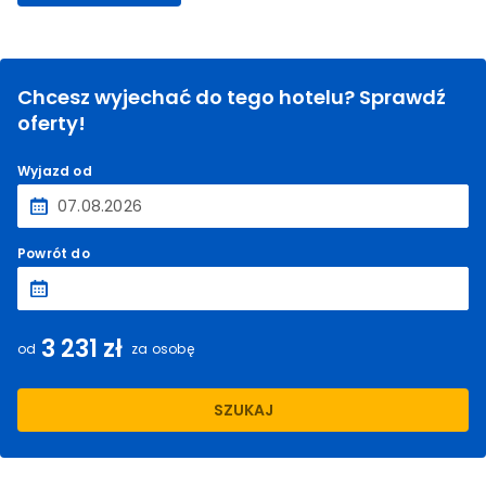
Chcesz wyjechać do tego hotelu? Sprawdź
oferty!
Wyjazd od
Powrót do
3 231 zł
od
za osobę
SZUKAJ