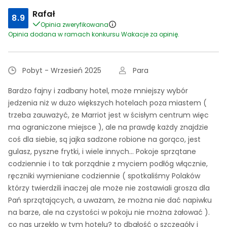
Rafał
8.9
Opinia zweryfikowana
Opinia dodana w ramach konkursu Wakacje za opinię.
Pobyt - Wrzesień 2025
Para
Bardzo fajny i zadbany hotel, może mniejszy wybór
jedzenia niż w dużo większych hotelach poza miastem (
trzeba zauważyć, że Marriot jest w ścisłym centrum więc
ma ograniczone miejsce ), ale na prawdę każdy znajdzie
coś dla siebie, są jajka sadzone robione na gorąco, jest
gulasz, pyszne frytki, i wiele innych... Pokoje sprzątane
codziennie i to tak porządnie z myciem podłóg włącznie,
ręczniki wymieniane codziennie ( spotkaliśmy Polaków
którzy twierdzili inaczej ale może nie zostawiali grosza dla
Pań sprzątających, a uważam, że można nie dać napiwku
na barze, ale na czystości w pokoju nie można żałować ).
co nas urzekło w tym hotelu? to dbałość o szczegóły i