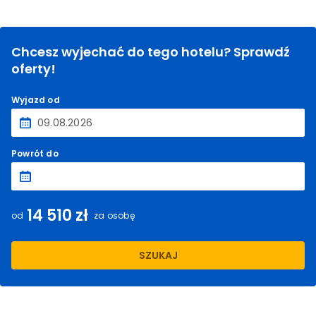
Chcesz wyjechać do tego hotelu? Sprawdź
oferty!
Wyjazd od
Powrót do
14 510 zł
od
za osobę
SZUKAJ