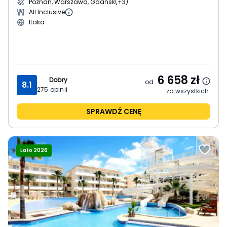
Poznań, Warszawa, Gdańsk
(+3)
All Inclusive
Itaka
6 658
zł
Dobry
od
8.1
275
opinii
za wszystkich
SPRAWDŹ CENĘ
Lato 2026