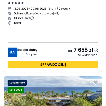
13.08.2026
- 20.08.2026
(
8 dni / 7 nocy
)
Gdańsk, Rzeszów, Katowice
(+8)
All Inclusive
Itaka
7 658
zł
Bardzo dobry
od
8.5
61
opinii
za wszystkich
SPRAWDŹ CENĘ
Last minute
Lato 2026