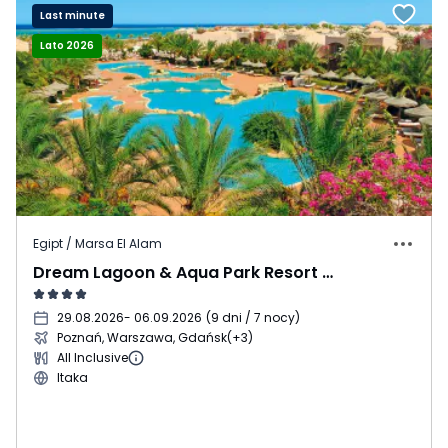
Last minute
Lato 2026
Egipt / Marsa El Alam
Dream Lagoon & Aqua Park Resort (ex. Floriana Dream Lagoon)
29.08.2026
- 06.09.2026
(
9 dni / 7 nocy
)
Poznań, Warszawa, Gdańsk
(+3)
All Inclusive
Itaka