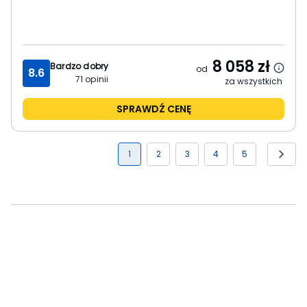
8 058
zł
Bardzo dobry
od
8.6
71
opinii
za wszystkich
SPRAWDŹ CENĘ
1
2
3
4
5