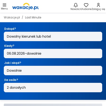
Menu
Nowości
Ulubione
Zaloguj się
Wakacje.pl
Last Minute
Dokąd?
Kiedy?
Jak i skąd?
Ile osób?