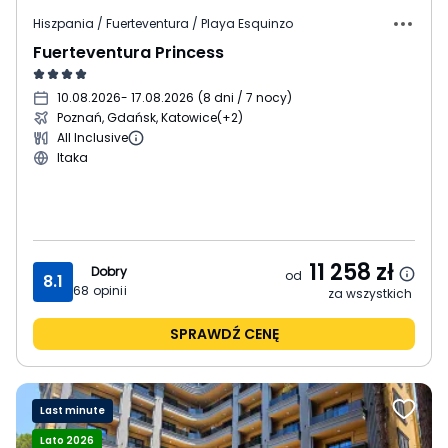
Hiszpania / Fuerteventura / Playa Esquinzo
Fuerteventura Princess
10.08.2026
- 17.08.2026
(
8 dni / 7 nocy
)
Poznań, Gdańsk, Katowice
(+2)
All Inclusive
Itaka
11 258
zł
Dobry
od
8.1
68
opinii
za wszystkich
SPRAWDŹ CENĘ
Last minute
Lato 2026