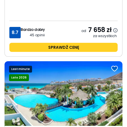
7 658
zł
Bardzo dobry
od
8.7
45
opinii
za wszystkich
SPRAWDŹ CENĘ
Last minute
Lato 2026