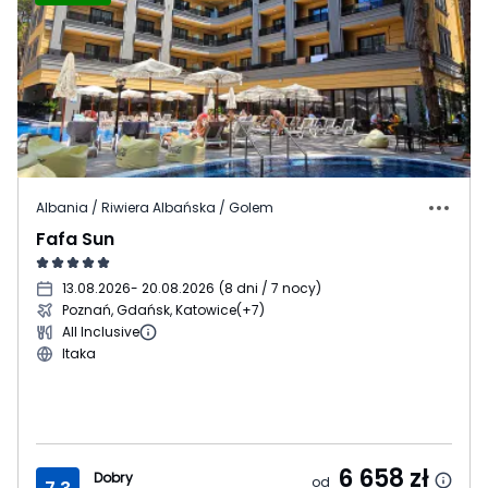
Albania / Riwiera Albańska / Golem
Fafa Sun
13.08.2026
- 20.08.2026
(
8 dni / 7 nocy
)
Poznań, Gdańsk, Katowice
(+7)
All Inclusive
Itaka
6 658
zł
Dobry
od