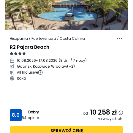
Hiszpania / Fuerteventura / Costa Calma
R2 Pajara Beach
10.08.2026
- 17.08.2026
(
8 dni / 7 nocy
)
Gdańsk, Katowice, Wrocław
(+2)
All Inclusive
Itaka
10 258
zł
Dobry
od
8.0
84
opinie
za wszystkich
SPRAWDŹ CENĘ