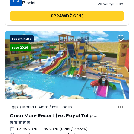
7.3
17
opinii
za wszystkich
SPRAWDŹ CENĘ
Last minute
Lato 2026
Egipt / Marsa El Alam / Port Ghalib
Casa Mare Resort (ex. Royal Tulip Beach Resort)
04.09.2026
- 11.09.2026
(
8 dni / 7 nocy
)