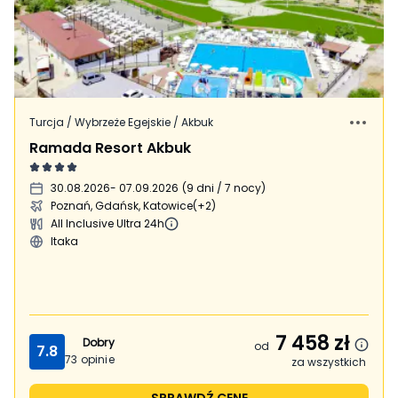
Turcja / Wybrzeże Egejskie / Akbuk
Ramada Resort Akbuk
30.08.2026
- 07.09.2026
(
9 dni / 7 nocy
)
Poznań, Gdańsk, Katowice
(+2)
All Inclusive Ultra 24h
Itaka
7 458
zł
Dobry
od
7.8
73
opinie
za wszystkich