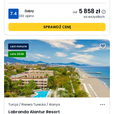
5 858
zł
Dobry
od
7.4
230
opinii
za wszystkich
SPRAWDŹ CENĘ
Last minute
Lato 2026
Turcja / Riwiera Turecka / Alanya
Labranda Alantur Resort