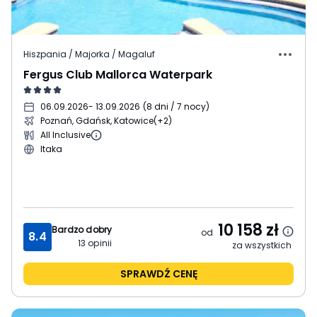
Hiszpania / Majorka / Magaluf
Fergus Club Mallorca Waterpark
06.09.2026
- 13.09.2026
(
8 dni / 7 nocy
)
Poznań, Gdańsk, Katowice
(+2)
All Inclusive
Itaka
10 158
zł
Bardzo dobry
od
8.4
13
opinii
za wszystkich
SPRAWDŹ CENĘ