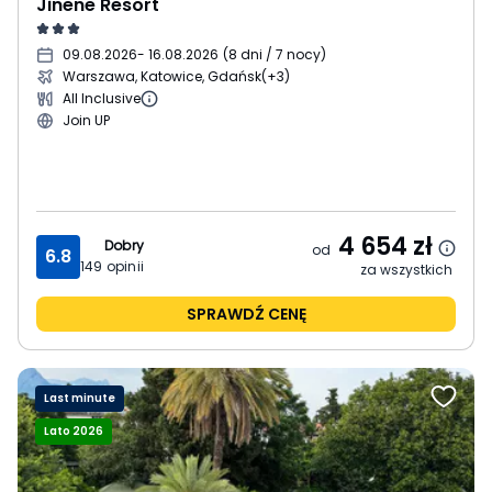
Jinene Resort
09.08.2026
- 16.08.2026
(
8 dni / 7 nocy
)
Warszawa, Katowice, Gdańsk
(+3)
All Inclusive
Join UP
4 654
zł
Dobry
od
6.8
149
opinii
za wszystkich
SPRAWDŹ CENĘ
Last minute
Lato 2026