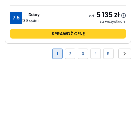
5 135
zł
Dobry
od
7.5
139
opinii
za wszystkich
SPRAWDŹ CENĘ
1
2
3
4
5