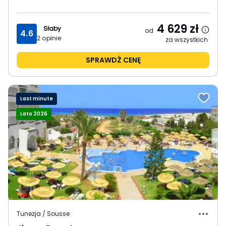
4 629
zł
Słaby
od
4.6
2
opinie
za wszystkich
SPRAWDŹ CENĘ
Last minute
Lato 2026
Tunezja / Sousse