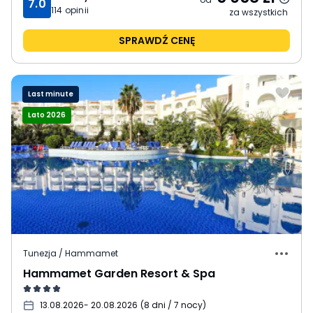
7.0
114
opinii
za wszystkich
SPRAWDŹ CENĘ
Last minute
Lato 2026
Tunezja / Hammamet
Hammamet Garden Resort & Spa
13.08.2026
- 20.08.2026
(
8 dni / 7 nocy
)