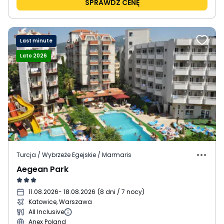
SPRAWDŹ CENĘ
Last minute
Lato 2026
Turcja / Wybrzeże Egejskie / Marmaris
Aegean Park
11.08.2026
- 18.08.2026
(
8 dni / 7 nocy
)
Katowice, Warszawa
All Inclusive
Anex Poland