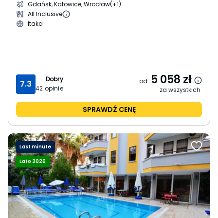
Gdańsk, Katowice, Wrocław
(+1)
All Inclusive
Itaka
5 058
zł
Dobry
od
7.3
42
opinie
za wszystkich
SPRAWDŹ CENĘ
Last minute
Lato 2026