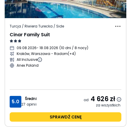
Turcja / Riwiera Turecka / Side
Cinar Family Suit
09.08.2026
- 18.08.2026
(
10 dni / 8 nocy
)
Kraków, Warszawa - Radom
(+4)
All Inclusive
Anex Poland
4 626
zł
Średni
od
5.0
27
opinii
za wszystkich
SPRAWDŹ CENĘ