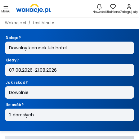
Menu
Nowości
Ulubione
Zaloguj się
Wakacje.pl
Last Minute
Dokąd?
Kiedy?
Jak i skąd?
Ile osób?