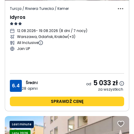
Turcja / Riwiera Turecka / Kemer
Idyros
12.08.2026
- 19.08.2026
(
8 dni / 7 nocy
)
Warszawa, Gdańsk, Kraków
(+3)
All Inclusive
Join UP
5 033
zł
Średni
od
6.4
28
opinii
za wszystkich
SPRAWDŹ CENĘ
Last minute
Lato 2026