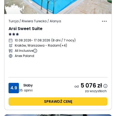
Turcja / Riwiera Turecka / Alanya
Arsi Sweet Suite
10.08.2026
- 17.08.2026
(
8 dni / 7 nocy
)
Kraków, Warszawa - Radom
(+4)
All Inclusive
Anex Poland
5 076
zł
Słaby
od
4.9
35
opinii
za wszystkich
SPRAWDŹ CENĘ