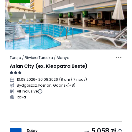
Turcja / Riwiera Turecka / Alanya
Aslan City (ex. Kleopatra Beste)
13.08.2026
- 20.08.2026
(
8 dni / 7 nocy
)
Bydgoszcz, Poznań, Gdańsk
(+8)
All Inclusive
Itaka
5 058
zł
Dobry
od