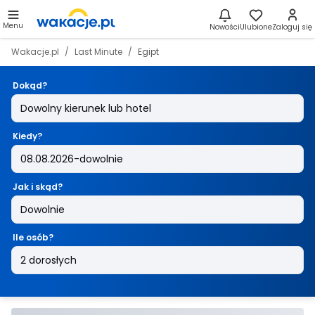
Menu
Nowości
Ulubione
Zaloguj się
Wakacje.pl
Last Minute
Egipt
Dokąd?
Kiedy?
Jak i skąd?
Ile osób?