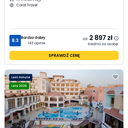
Coral Travel
2 897
zł
Bardzo dobry
od
8.3
143
opinie
średnio za osobę
SPRAWDŹ CENĘ
Last minute
Lato 2026