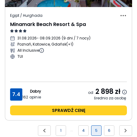
Egipt / Hurghada
Minamark Beach Resort & Spa
31.08.2026
- 08.09.2026
(
9 dni / 7 nocy
)
Poznań, Katowice, Gdańsk
(+1)
All Inclusive
TUI
2 898
zł
Dobry
od
7.4
162
opinie
średnio za osobę
SPRAWDŹ CENĘ
1
4
5
6