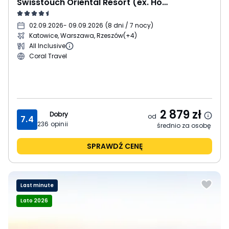
Swisstouch Oriental Resort (ex. Hotelux Oriental Coast)
02.09.2026
- 09.09.2026
(
8 dni / 7 nocy
)
Katowice, Warszawa, Rzeszów
(+4)
All Inclusive
Coral Travel
2 879
zł
Dobry
od
7.4
236
opinii
średnio za osobę
SPRAWDŹ CENĘ
Last minute
Lato 2026