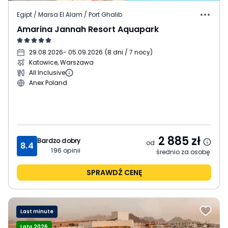
Egipt / Marsa El Alam / Port Ghalib
Amarina Jannah Resort Aquapark
29.08.2026
- 05.09.2026
(
8 dni / 7 nocy
)
Katowice, Warszawa
All Inclusive
Anex Poland
2 885
zł
Bardzo dobry
od
8.4
196
opinii
średnio za osobę
SPRAWDŹ CENĘ
Last minute
Lato 2026