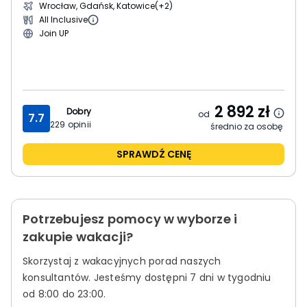
Wrocław, Gdańsk, Katowice
(+2)
All Inclusive
Join UP
2 892
zł
Dobry
od
7.7
229
opinii
średnio za osobę
SPRAWDŹ CENĘ
Potrzebujesz pomocy w wyborze i
zakupie wakacji?
Skorzystaj z wakacyjnych porad naszych
konsultantów.
Jesteśmy dostępni 7 dni w tygodniu
od 8:00 do 23:00.