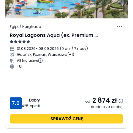
Egipt / Hurghada
Royal Lagoons Aqua (ex. Premium Blue)
31.08.2026
- 08.09.2026
(
9 dni / 7 nocy
)
Gdańsk, Poznań, Warszawa
(+1)
All Inclusive
TUI
2 874
zł
Dobry
od
7.0
425
opinii
średnio za osobę
SPRAWDŹ CENĘ