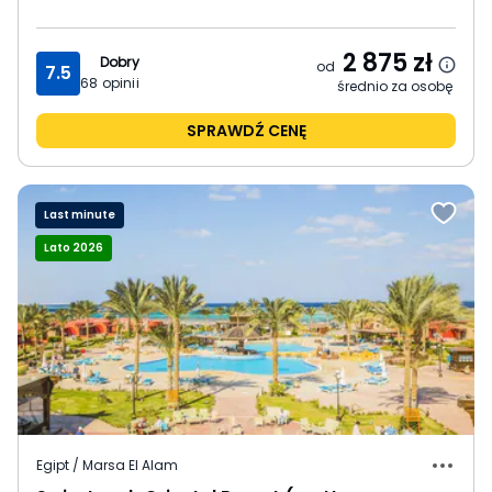
2 875
zł
Dobry
od
7.5
68
opinii
średnio za osobę
SPRAWDŹ CENĘ
Last minute
Lato 2026
Egipt / Marsa El Alam