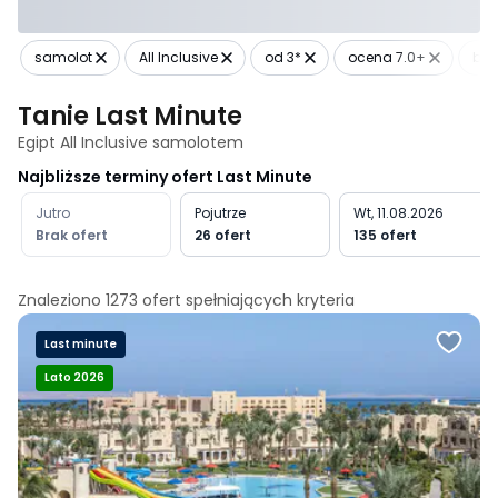
samolot
All Inclusive
od 3*
ocena 7.0+
bli
Tanie Last Minute
Egipt All Inclusive samolotem
Najbliższe terminy ofert Last Minute
Jutro
Pojutrze
Wt, 11.08.2026
Brak ofert
26 ofert
135 ofert
Znaleziono
1273
ofert spełniających
kryteria
Last minute
Lato 2026