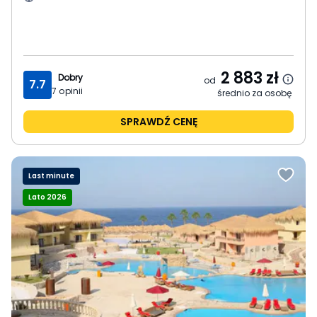
2 883
zł
Dobry
od
7.7
7
opinii
średnio za osobę
SPRAWDŹ CENĘ
Last minute
Lato 2026