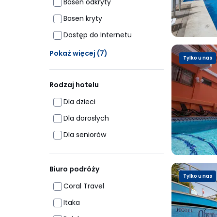
Basen odkryty
Basen kryty
Dostęp do Internetu
Ukrytych opcji: 7
Pokaż więcej
(7)
Tylko u nas
Rodzaj hotelu
Dla dzieci
Dla dorosłych
Dla seniorów
Biuro podróży
Tylko u nas
Coral Travel
Itaka