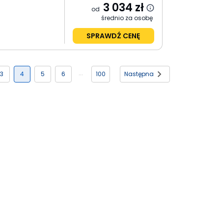
3 034
zł
od
średnio za osobę
SPRAWDŹ CENĘ
3
4
5
6
100
Następna