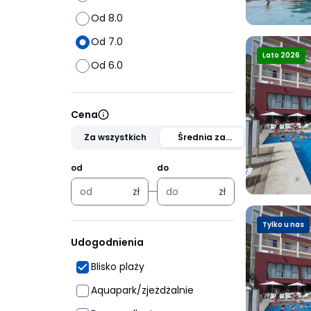
Od 8.0
Od 7.0
Lato 2026
Od 6.0
Cena
Za wszystkich
Średnia za
osobę
od
do
zł
zł
zł
zł
Tylko u nas
Udogodnienia
Blisko plaży
Aquapark/zjeżdżalnie