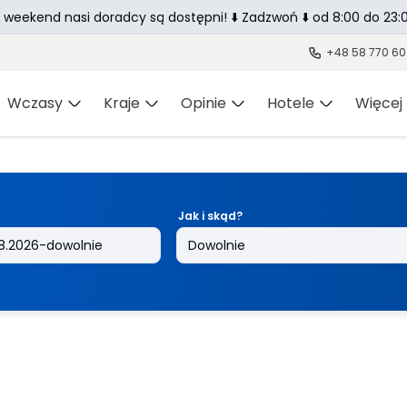
 weekend nasi doradcy są dostępni! ⬇️ Zadzwoń ⬇️ od 8:00 do 23:0
+48 58 770 60
Wczasy
Kraje
Opinie
Hotele
Więcej
Jak i skąd?