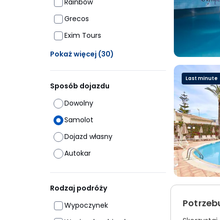
Rainbow
Grecos
Exim Tours
Ukrytych opcji: 30
Pokaż więcej
(30)
Last minute
Sposób dojazdu
Dowolny
Samolot
Dojazd własny
Autokar
Rodzaj podróży
Potrzeb
Wypoczynek