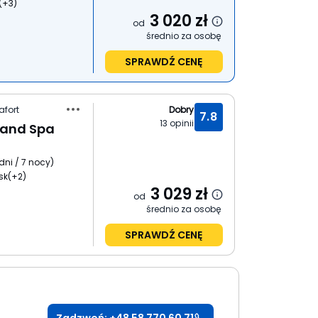
(+3)
3 020
zł
od
średnio za osobę
SPRAWDŹ CENĘ
afort
Dobry
7.8
13
opinii
 and Spa
dni / 7 nocy
)
sk
(+2)
3 029
zł
od
średnio za osobę
SPRAWDŹ CENĘ