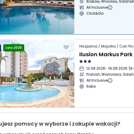
Kraków, Wrocław, Gdańsk
All Inclusive
Click&Go
Hiszpania / Majorka / Can Pic
Lato 2026
Ilusion Markus Park
12.08.2026
- 19.08.2026
(
8 
Poznań, Warszawa, Gdań
All Inclusive
Itaka
ujesz pomocy w wyborze i zakupie wakacji?