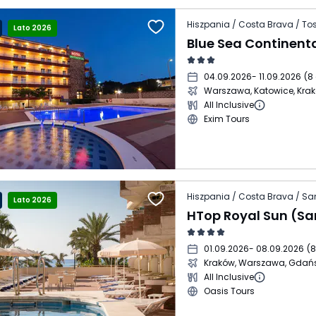
Hiszpania / Costa Brava / To
Lato 2026
Blue Sea Continent
04.09.2026
- 11.09.2026
(
8 
Warszawa, Katowice, Kra
All Inclusive
Exim Tours
Hiszpania / Costa Brava / S
Lato 2026
01.09.2026
- 08.09.2026
(
8
Kraków, Warszawa, Gdań
All Inclusive
Oasis Tours