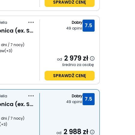
SPRAWDŹ CENĘ
ella
Dobry
7.5
49
opinii
Medplaya Santa Monica (ex. Santa Monica)
 dni / 7 nocy
)
ław
(+3)
2 979
zł
od
średnio za osobę
SPRAWDŹ CENĘ
ella
Dobry
7.5
49
opinii
Medplaya Santa Monica (ex. Santa Monica)
 dni / 7 nocy
)
(+3)
2 988
zł
od