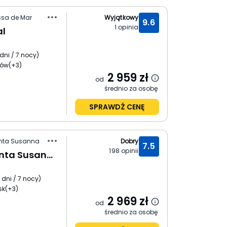
ssa de Mar
Wyjątkowy
9.6
1
opinia
al
dni / 7 nocy
)
ków
(+3)
2 959
zł
od
średnio za osobę
SPRAWDŹ CENĘ
anta Susanna
Dobry
7.5
198
opinii
HTop Royal Sun (Santa Susanna)
 dni / 7 nocy
)
sk
(+3)
2 969
zł
od
średnio za osobę