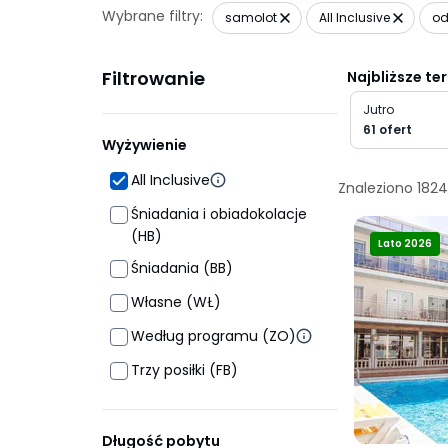
Wybrane filtry:
samolot
All Inclusive
od
Filtrowanie
Najbliższe te
Jutro
61 ofert
Wyżywienie
All Inclusive
Znaleziono
1824
Śniadania i obiadokolacje
(HB)
Lato 2026
Śniadania (BB)
Własne (WŁ)
Według programu (ZO)
Trzy posiłki (FB)
Długość pobytu