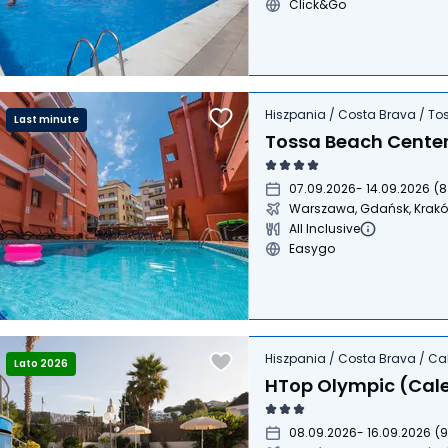
Click&Go
Hiszpania / Costa Brava / To
Last minute
Tossa Beach Cente
07.09.2026
- 14.09.2026
(
8
Warszawa, Gdańsk, Krak
All Inclusive
Easygo
Hiszpania / Costa Brava / Cal
Lato 2026
HTop Olympic (Cale
08.09.2026
- 16.09.2026
(
9