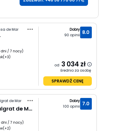
Zadzwoń: +48 58 770 60 71
ssa de Mar
Dobry
8.0
90
opinii
r
 dni / 7 nocy
)
sk
(+3)
3 034
zł
od
średnio za osobę
SPRAWDŹ CENĘ
lgrat de Mar
Dobry
7.0
100
opinii
HTop Planamar (Malgrat de Mar)
 dni / 7 nocy
)
ów
(+2)