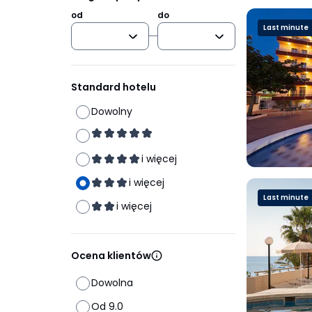
od
do
Last minute
Standard hotelu
Dowolny
i więcej
i więcej
Last minute
i więcej
Ocena klientów
Dowolna
Od 9.0