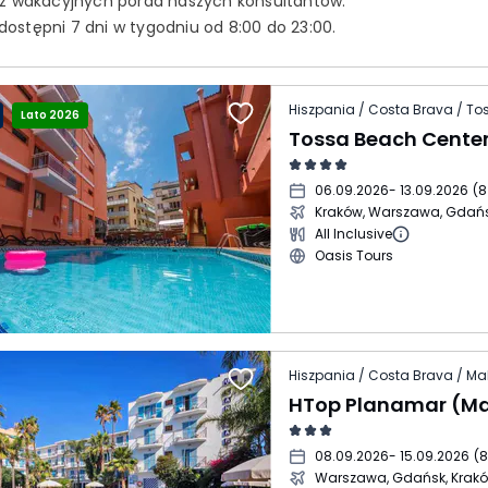
 z wakacyjnych porad naszych konsultantów.
ostępni 7 dni w tygodniu od 8:00 do 23:00.
Hiszpania / Costa Brava / To
Lato 2026
Tossa Beach Cente
06.09.2026
- 13.09.2026
(
8
Kraków, Warszawa, Gdań
All Inclusive
Oasis Tours
Hiszpania / Costa Brava / Ma
08.09.2026
- 15.09.2026
(
8
Warszawa, Gdańsk, Krak