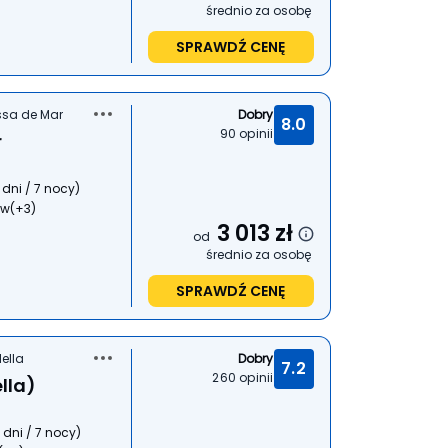
średnio za osobę
SPRAWDŹ CENĘ
ssa de Mar
Dobry
8.0
90
opinii
r
 dni / 7 nocy
)
ów
(+3)
3 013
zł
od
średnio za osobę
SPRAWDŹ CENĘ
ella
Dobry
7.2
260
opinii
lla)
 dni / 7 nocy
)