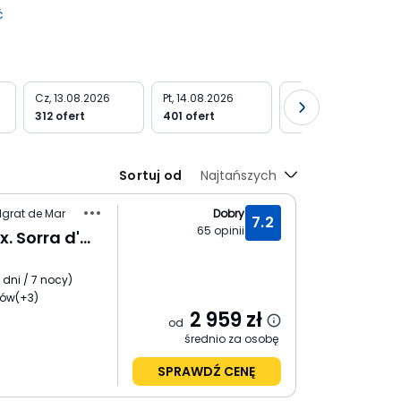
ć
Cz, 13.08.2026
Pt, 14.08.2026
Sb, 15.08.2026
312 ofert
401 ofert
443 oferty
Sortuj od
Najtańszych
lgrat de Mar
Dobry
7.2
65
opinii
Ibersol Sorra d'Or (ex. Sorra d'Or)
 dni / 7 nocy
)
ków
(+3)
2 959
zł
od
średnio za osobę
SPRAWDŹ CENĘ