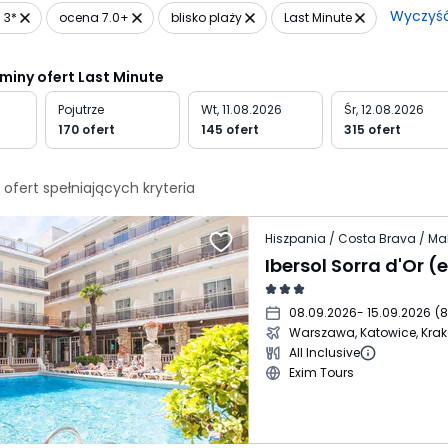
Wyczyś
 3*
ocena 7.0+
blisko plaży
Last Minute
rminy ofert Last Minute
Pojutrze
Wt, 11.08.2026
Śr, 12.08.2026
170 ofert
145 ofert
315 ofert
ofert spełniających
kryteria
Hiszpania / Costa Brava / Ma
08.09.2026
- 15.09.2026
(
8
Warszawa, Katowice, Kra
All Inclusive
Exim Tours