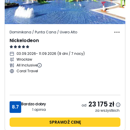
Dominikana / Punta Cana / Uvero Alto
Nickelodeon
03.09.2026
- 11.09.2026
(
9 dni / 7 nocy
)
Wrocław
All Inclusive
Coral Travel
23 175
zł
Bardzo dobry
od
8.7
1
opinia
za wszystkich
SPRAWDŹ CENĘ