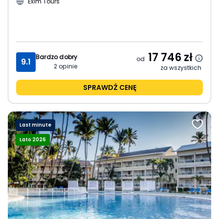
Exim Tours
17 746
zł
Bardzo dobry
od
9.1
2
opinie
za wszystkich
SPRAWDŹ CENĘ
Last minute
Lato 2026