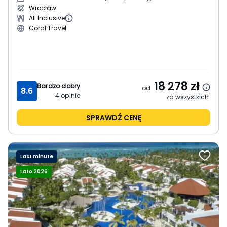
Wrocław
All Inclusive
Coral Travel
18 278
zł
Bardzo dobry
od
8.6
4
opinie
za wszystkich
SPRAWDŹ CENĘ
Last minute
Lato 2026