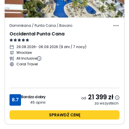
Dominikana / Punta Cana / Bavaro
Occidental Punta Cana
29.08.2026
- 06.09.2026
(
9 dni / 7 nocy
)
Wrocław
All Inclusive
Coral Travel
21 399
zł
Bardzo dobry
od
8.7
45
opinii
za wszystkich
SPRAWDŹ CENĘ