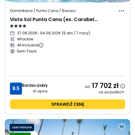
Dominikana / Punta Cana / Bavaro
Vista Sol Punta Cana (ex. Carabela Beach)
27.08.2026
- 04.09.2026
(
9 dni / 7 nocy
)
Wrocław
All Inclusive
Exim Tours
17 702
zł
Bardzo dobry
od
8.5
41
opinii
za wszystkich
SPRAWDŹ CENĘ
Last minute