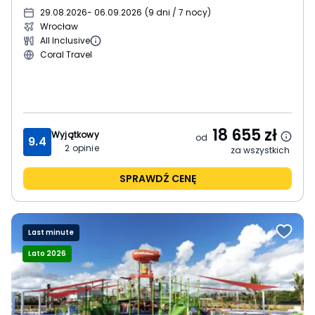
29.08.2026
- 06.09.2026
(
9 dni / 7 nocy
)
Wrocław
All Inclusive
Coral Travel
18 655
zł
Wyjątkowy
od
9.4
2
opinie
za wszystkich
SPRAWDŹ CENĘ
Last minute
Lato 2026