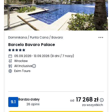
Dominikana / Punta Cana / Bavaro
Barcelo Bavaro Palace
05.09.2026
- 13.09.2026
(
9 dni / 7 nocy
)
Wrocław
All Inclusive
Exim Tours
17 268
zł
Bardzo dobry
od
9.1
26
opinii
za wszystkich