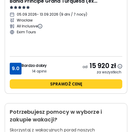
Bahia Principe Grand Turquesa (ex. Premier)
05.09.2026
- 13.09.2026
(
9 dni / 7 nocy
)
Wrocław
All Inclusive
Exim Tours
15 920
zł
Bardzo dobry
od
9.0
14
opinii
za wszystkich
SPRAWDŹ CENĘ
Potrzebujesz pomocy w wyborze i
zakupie wakacji?
Skorzystaj z wakacyjnych porad naszych