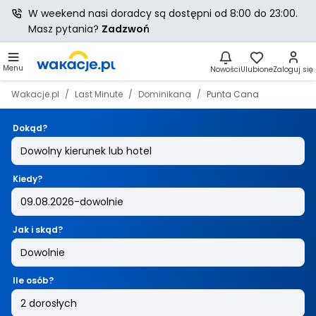
W weekend nasi doradcy są dostępni od 8:00 do 23:00.
Masz pytania?
Zadzwoń
Menu
Nowości
Ulubione
Zaloguj się
Wakacje.pl
Last Minute
Dominikana
Punta Cana
Dokąd?
Kiedy?
Jak i skąd?
Ile osób?