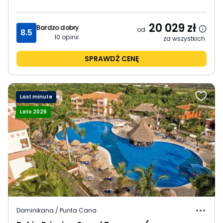
20 029
zł
Bardzo dobry
od
8.5
10
opinii
za wszystkich
SPRAWDŹ CENĘ
Last minute
Lato 2026
Dominikana / Punta Cana