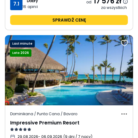
17 576
zł
Dobry
od
7.1
16
opinii
za wszystkich
SPRAWDŹ CENĘ
Last minute
Lato 2026
Dominikana / Punta Cana / Bavaro
Impressive Premium Resort
29.08.2026
- 06.09.2026
(
9 dni / 7 nocy
)