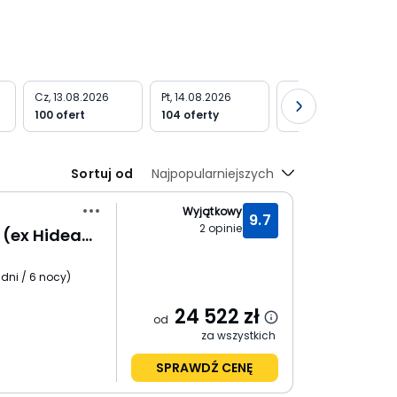
Cz, 13.08.2026
Pt, 14.08.2026
Sb, 15.08.2026
100 ofert
104 oferty
103 oferty
Sortuj od
Najpopularniejszych
Wyjątkowy
9.7
2
opinie
RIU Palace Zanzibar (ex Hideaway of Nungwi Resort)
 dni / 6 nocy
)
24 522
zł
od
za wszystkich
SPRAWDŹ CENĘ