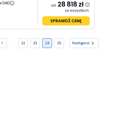
28 818
zł
e (HB)
od
za wszystkich
SPRAWDŹ CENĘ
1
22
23
24
25
Następna