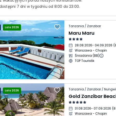
 z wakacyjnych porad naszych konsultantów.
ostępni 7 dni w tygodniu od 8:00 do 23:00.
Tanzania / Zanzibar
Lato 2026
Maru Maru
28.08.2026
- 04.09.2026
(
Warszawa - Chopin
Śniadania (BB)
TOP Touristik
Tanzania / Zanzibar / Nungwi
Lato 2026
31.08.2026
- 07.09.2026
(
8
Warszawa - Chopin