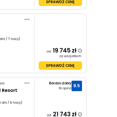
SPRAWDŹ CENĘ
dni / 7 nocy
)
19 745
zł
od
za wszystkich
SPRAWDŹ CENĘ
gwa
Bardzo dobry
8.5
19
opinii
 Resort
8 dni / 6 nocy
)
21 743
zł
od