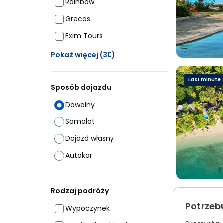
Rainbow
Grecos
Exim Tours
Ukrytych opcji: 30
Pokaż więcej
(30)
Last minute
Sposób dojazdu
Dowolny
Samolot
Dojazd własny
Autokar
Rodzaj podróży
Potrzeb
Wypoczynek