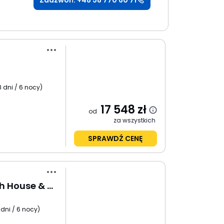
Zadzwoń: +48 58 770 60 71
8 dni / 6 nocy
)
17 548
zł
od
za wszystkich
SPRAWDŹ CENĘ
Gold Zanzibar Beach House & Spa
 dni / 6 nocy
)