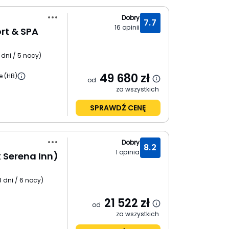
Dobry
7.7
16
opinii
rt & SPA
 dni / 5 nocy
)
49 680
zł
e (HB)
od
za wszystkich
SPRAWDŹ CENĘ
Dobry
8.2
1
opinia
 Serena Inn)
8 dni / 6 nocy
)
21 522
zł
od
za wszystkich