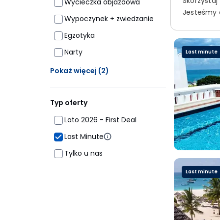
Skorzystaj
Wycieczka objazdowa
Jesteśmy d
Wypoczynek + zwiedzanie
Egzotyka
Narty
Last minute
Ukrytych opcji: 2
Pokaż więcej
(2)
Typ oferty
Lato 2026 - First Deal
Last Minute
Tylko u nas
Last minute