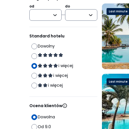
od
do
Last minute
Standard hotelu
Dowolny
i więcej
i więcej
Last minute
i więcej
Ocena klientów
Dowolna
Od 9.0