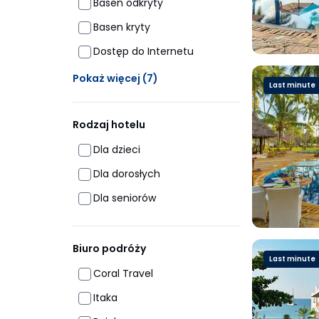
Basen odkryty
Basen kryty
Dostęp do Internetu
Ukrytych opcji: 7
Pokaż więcej
(7)
Last minute
Rodzaj hotelu
Dla dzieci
Dla dorosłych
Dla seniorów
Biuro podróży
Last minute
Coral Travel
Itaka