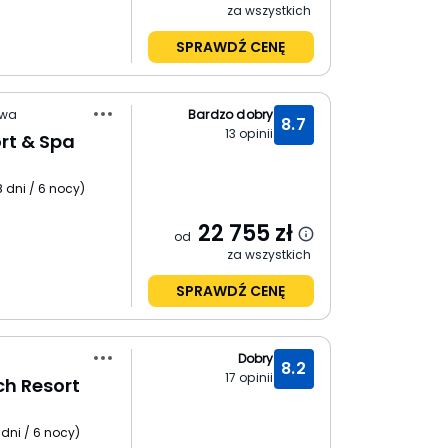
za wszystkich
SPRAWDŹ CENĘ
gwa
Bardzo dobry
8.7
13
opinii
rt & Spa
8 dni / 6 nocy
)
22 755
zł
od
za wszystkich
SPRAWDŹ CENĘ
Dobry
8.2
17
opinii
ch Resort
 dni / 6 nocy
)