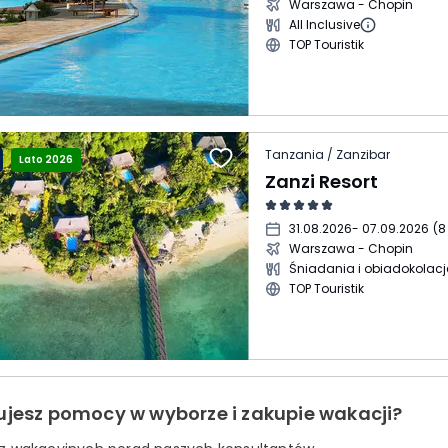
Warszawa - Chopin
All Inclusive
TOP Touristik
Tanzania / Zanzibar
Lato 2026
Zanzi Resort
31.08.2026
- 07.09.2026
(
8
Warszawa - Chopin
Śniadania i obiadokolacj
TOP Touristik
ujesz pomocy w wyborze i zakupie wakacji?