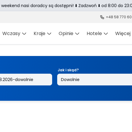
 weekend nasi doradcy są dostępni! ⬇️ Zadzwoń ⬇️ od 8:00 do 23:0
+48 58 770 60
Wczasy
Kraje
Opinie
Hotele
Więcej
Jak i skąd?