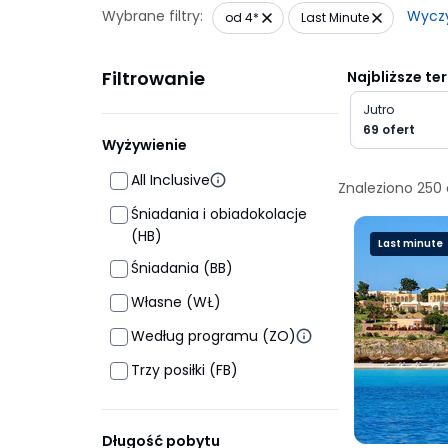
Wybrane filtry:
Wycz
od 4*
Last Minute
Filtrowanie
Najbliższe te
Jutro
69 ofert
Wyżywienie
All Inclusive
Znaleziono
250
Śniadania i obiadokolacje
(HB)
Last minute
Śniadania (BB)
Własne (WŁ)
Według programu (ZO)
Trzy posiłki (FB)
Długość pobytu