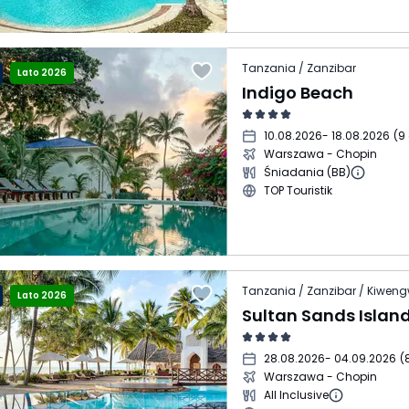
Tanzania / Zanzibar
Lato 2026
Indigo Beach
10.08.2026
- 18.08.2026
(
9 
Warszawa - Chopin
Śniadania (BB)
TOP Touristik
Tanzania / Zanzibar / Kiwen
Lato 2026
Sultan Sands Island
28.08.2026
- 04.09.2026
(
Warszawa - Chopin
All Inclusive