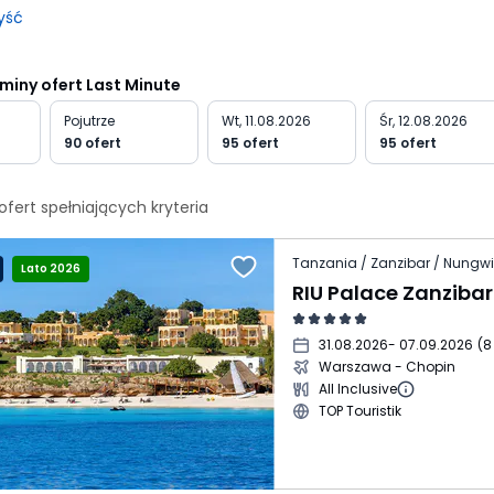
yść
rminy ofert Last Minute
Pojutrze
Wt, 11.08.2026
Śr, 12.08.2026
90 ofert
95 ofert
95 ofert
ofert spełniających
kryteria
Tanzania / Zanzibar / Nungwi
Lato 2026
31.08.2026
- 07.09.2026
(
8
Warszawa - Chopin
All Inclusive
TOP Touristik