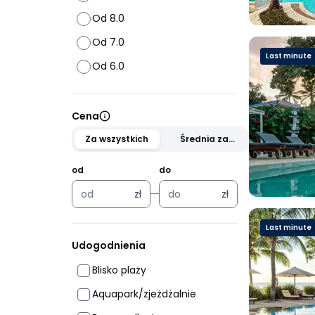
Od 8.0
Od 7.0
Last minute
Od 6.0
Cena
Za wszystkich
Średnia za
osobę
od
do
zł
zł
zł
zł
Last minute
Udogodnienia
Blisko plaży
Aquapark/zjeżdżalnie