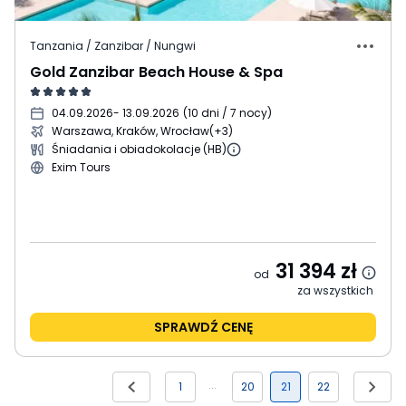
Tanzania / Zanzibar / Nungwi
Gold Zanzibar Beach House & Spa
04.09.2026
- 13.09.2026
(
10 dni / 7 nocy
)
Warszawa, Kraków, Wrocław
(+3)
Śniadania i obiadokolacje (HB)
Exim Tours
31 394
zł
od
za wszystkich
SPRAWDŹ CENĘ
1
20
21
22