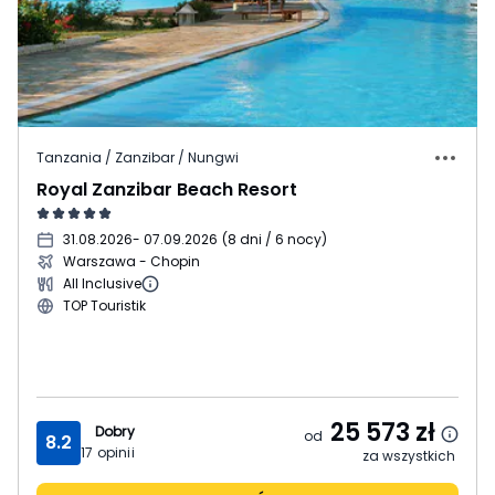
Tanzania / Zanzibar / Nungwi
Royal Zanzibar Beach Resort
31.08.2026
- 07.09.2026
(
8 dni / 6 nocy
)
Warszawa - Chopin
All Inclusive
TOP Touristik
25 573
zł
Dobry
od
8.2
17
opinii
za wszystkich