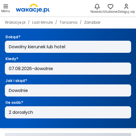
Menu
Nowości
Ulubione
Zaloguj się
Wakacje.pl
Last Minute
Tanzania
Zanzibar
Dokąd?
Kiedy?
Jak i skąd?
Ile osób?