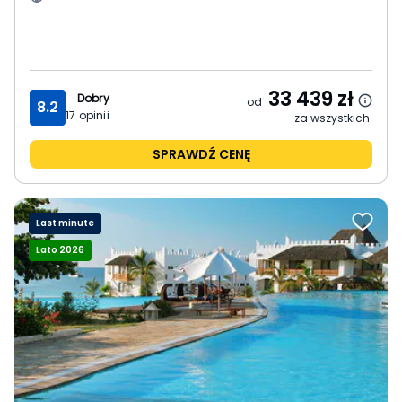
33 439
zł
Dobry
od
8.2
17
opinii
za wszystkich
SPRAWDŹ CENĘ
Last minute
Lato 2026