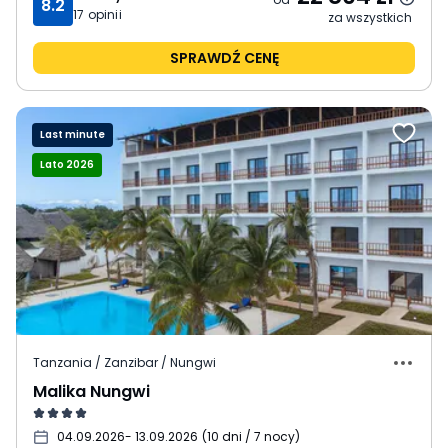
8.2
17
opinii
za wszystkich
SPRAWDŹ CENĘ
Last minute
Lato 2026
Tanzania / Zanzibar / Nungwi
Malika Nungwi
04.09.2026
- 13.09.2026
(
10 dni / 7 nocy
)