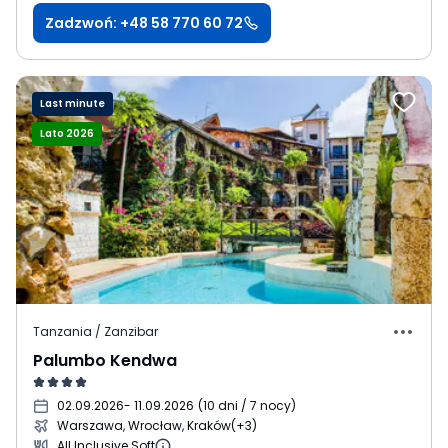
Zadzwoń: +48 58 770 60 72
Last minute
Lato 2026
Tanzania / Zanzibar
Palumbo Kendwa
02.09.2026
- 11.09.2026
(
10 dni / 7 nocy
)
Warszawa, Wrocław, Kraków
(+3)
All Inclusive Soft