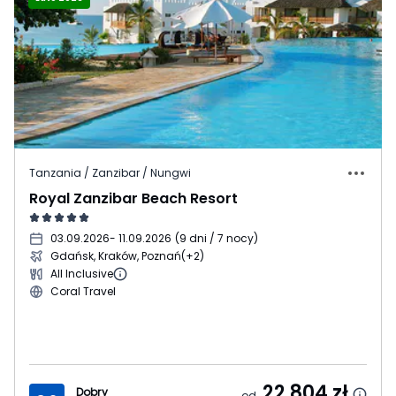
Tanzania / Zanzibar / Nungwi
Royal Zanzibar Beach Resort
03.09.2026
- 11.09.2026
(
9 dni / 7 nocy
)
Gdańsk, Kraków, Poznań
(+2)
All Inclusive
Coral Travel
22 804
zł
Dobry
od