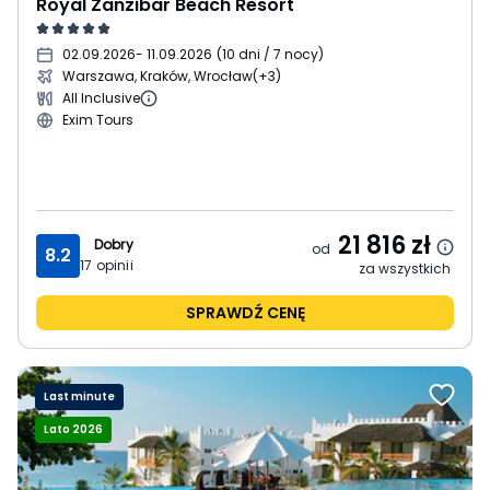
Royal Zanzibar Beach Resort
02.09.2026
- 11.09.2026
(
10 dni / 7 nocy
)
Warszawa, Kraków, Wrocław
(+3)
All Inclusive
Exim Tours
21 816
zł
Dobry
od
8.2
17
opinii
za wszystkich
SPRAWDŹ CENĘ
Last minute
Lato 2026