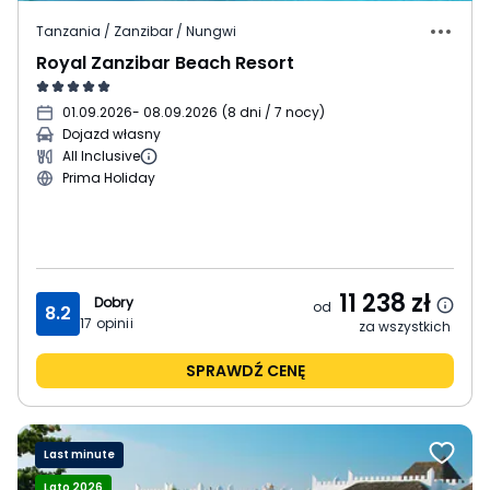
Tanzania / Zanzibar / Nungwi
Royal Zanzibar Beach Resort
01.09.2026
- 08.09.2026
(
8 dni / 7 nocy
)
Dojazd własny
All Inclusive
Prima Holiday
11 238
zł
Dobry
od
8.2
17
opinii
za wszystkich
SPRAWDŹ CENĘ
Last minute
Lato 2026