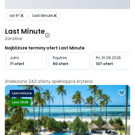
od 4*
Last Minute
Last Minute
Zanzibar
Najbliższe terminy ofert Last Minute
Jutro
Pojutrze
Pn, 10.08.2026
71 ofert
90 ofert
107 ofert
Znaleziono
243
oferty spełniające
kryteria
Last minute
Lato 2026