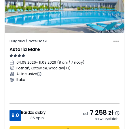
Bułgaria / Złote Piaski
Astoria Mare
04.09.2026
- 11.09.2026
(
8 dni / 7 nocy
)
Poznań, Katowice, Wrocław
(+1)
All Inclusive
Itaka
7 258
zł
Bardzo dobry
od
9.0
35
opinii
za wszystkich