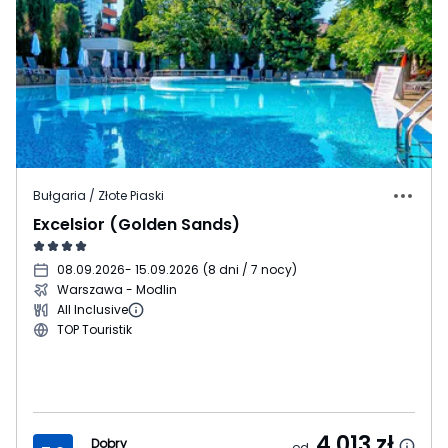
Bułgaria / Złote Piaski
Excelsior (Golden Sands)
08.09.2026
- 15.09.2026
(
8 dni / 7 nocy
)
Warszawa - Modlin
All Inclusive
TOP Touristik
4 013
zł
Dobry
od