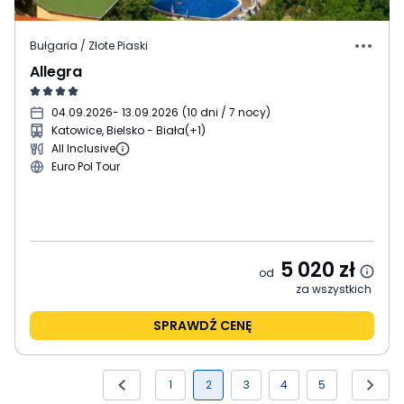
Bułgaria / Złote Piaski
Allegra
04.09.2026
- 13.09.2026
(
10 dni / 7 nocy
)
Katowice, Bielsko - Biała
(+1)
All Inclusive
Euro Pol Tour
5 020
zł
od
za wszystkich
SPRAWDŹ CENĘ
1
2
3
4
5