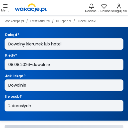
Menu
Nowości
Ulubione
Zaloguj się
Wakacje.pl
Last Minute
Bułgaria
Złote Piaski
Dokąd?
Kiedy?
Jak i skąd?
Ile osób?