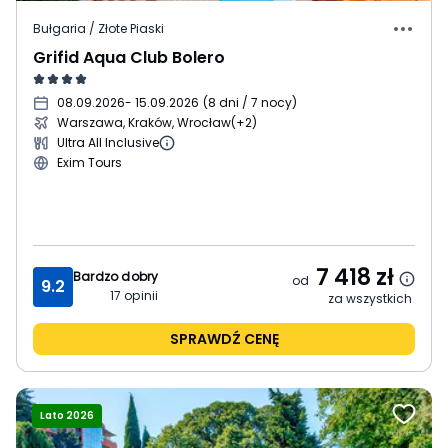
Bułgaria / Złote Piaski
Grifid Aqua Club Bolero
08.09.2026
- 15.09.2026
(
8 dni / 7 nocy
)
Warszawa, Kraków, Wrocław
(+2)
Ultra All Inclusive
Exim Tours
7 418
zł
Bardzo dobry
od
9.2
17
opinii
za wszystkich
SPRAWDŹ CENĘ
Lato 2026