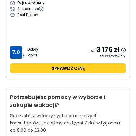
Dojazd własny
All Inclusive
Best Reisen
3 176
zł
Dobry
od
7.0
30
opinii
za wszystkich
SPRAWDŹ CENĘ
Potrzebujesz pomocy w wyborze i
zakupie wakacji?
Skorzystaj z wakacyjnych porad naszych
konsultantów.
Jesteśmy dostępni 7 dni w tygodniu
od 8:00 do 23:00.