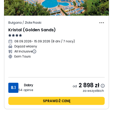
Bułgaria / Złote Piaski
Kristal (Golden Sands)
08.09.2026
- 15.09.2026
(
8 dni / 7 nocy
)
Dojazd własny
All Inclusive
Exim Tours
2 898
zł
Dobry
od
8.1
54
opinie
za wszystkich
SPRAWDŹ CENĘ