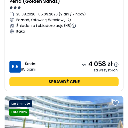
Perla (Golden Sands)
28.08.2026
- 05.09.2026
(
9 dni / 7 nocy
)
Poznań, Katowice, Wrocław
(+2)
Śniadania i obiadokolacje (HB)
Itaka
4 058
zł
Średni
od
6.5
85
opinii
za wszystkich
SPRAWDŹ CENĘ
Last minute
Lato 2026