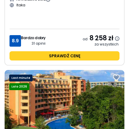
Itaka
8 258
zł
Bardzo dobry
od
8.9
31
opinii
za wszystkich
SPRAWDŹ CENĘ
Last minute
Lato 2026