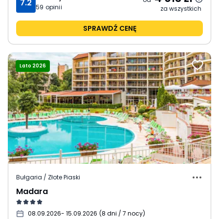
7.2
59
opinii
za wszystkich
SPRAWDŹ CENĘ
Lato 2026
Bułgaria / Złote Piaski
Madara
08.09.2026
- 15.09.2026
(
8 dni / 7 nocy
)