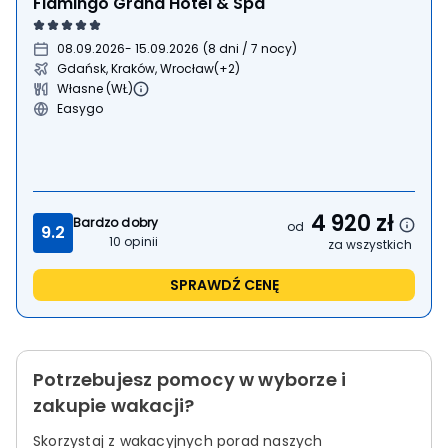
Flamingo Grand Hotel & Spa
08.09.2026
- 15.09.2026
(
8 dni / 7 nocy
)
Gdańsk, Kraków, Wrocław
(+2)
Własne (WŁ)
Easygo
4 920
zł
Bardzo dobry
od
9.2
10
opinii
za wszystkich
SPRAWDŹ CENĘ
Potrzebujesz pomocy w wyborze i
zakupie wakacji?
Skorzystaj z wakacyjnych porad naszych