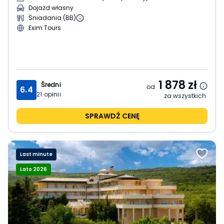
Dojazd własny
Śniadania (BB)
Exim Tours
1 878
zł
Średni
od
6.4
21
opinii
za wszystkich
SPRAWDŹ CENĘ
Last minute
Lato 2026