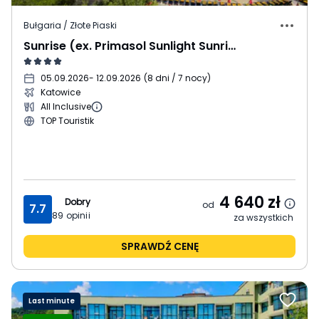
Bułgaria / Złote Piaski
Sunrise (ex. Primasol Sunlight Sunrise)
05.09.2026
- 12.09.2026
(
8 dni / 7 nocy
)
Katowice
All Inclusive
TOP Touristik
4 640
zł
Dobry
od
7.7
89
opinii
za wszystkich
SPRAWDŹ CENĘ
Last minute