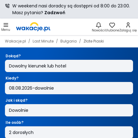
W weekend nasi doradcy są dostępni od 8:00 do 23:00.
Masz pytania?
Zadzwoń
Menu
Nowości
Ulubione
Zaloguj się
Wakacje.pl
Last Minute
Bułgaria
Złote Piaski
Dokąd?
Kiedy?
Jak i skąd?
Ile osób?