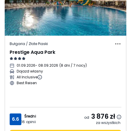
Bułgaria / Złote Piaski
Prestige Aqua Park
01.09.2026
- 08.09.2026
(
8 dni / 7 nocy
)
Dojazd własny
All Inclusive
Best Reisen
3 876
zł
Średni
od
6.6
16
opinii
za wszystkich