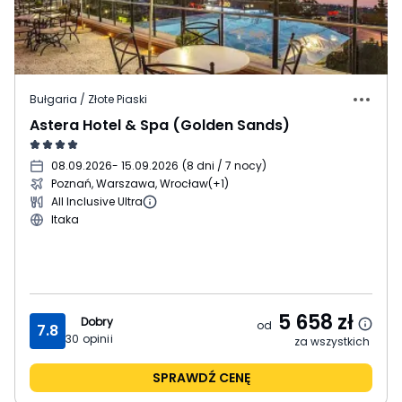
Bułgaria / Złote Piaski
Astera Hotel & Spa (Golden Sands)
08.09.2026
- 15.09.2026
(
8 dni / 7 nocy
)
Poznań, Warszawa, Wrocław
(+1)
All Inclusive Ultra
Itaka
5 658
zł
Dobry
od
7.8
30
opinii
za wszystkich
SPRAWDŹ CENĘ