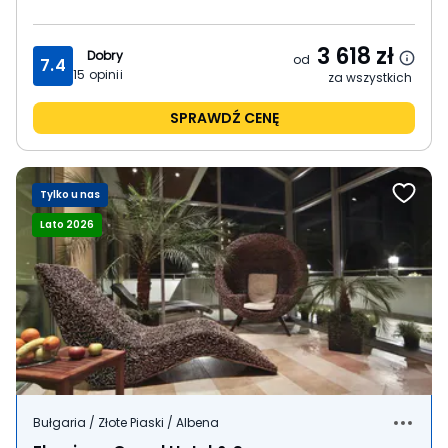
3 618
zł
Dobry
od
7.4
15
opinii
za wszystkich
SPRAWDŹ CENĘ
Tylko u nas
Lato 2026
Bułgaria / Złote Piaski / Albena