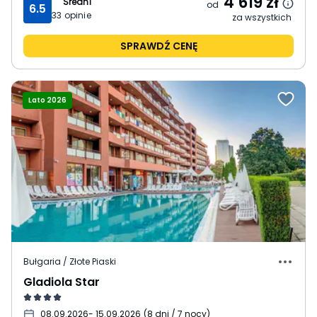
4 619
zł
Średni
od
6.5
33
opinie
za wszystkich
SPRAWDŹ CENĘ
Lato 2026
Bułgaria / Złote Piaski
Gladiola Star
08.09.2026
- 15.09.2026
(
8 dni / 7 nocy
)