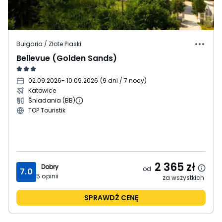
Bułgaria / Złote Piaski
Bellevue (Golden Sands)
02.09.2026
- 10.09.2026
(
9 dni / 7 nocy
)
Katowice
Śniadania (BB)
TOP Touristik
2 365
zł
Dobry
od
7.0
5
opinii
za wszystkich
SPRAWDŹ CENĘ