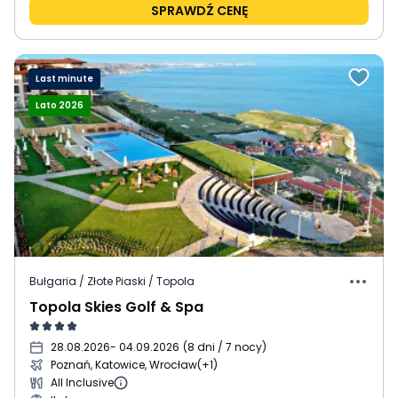
SPRAWDŹ CENĘ
Last minute
Lato 2026
Bułgaria / Złote Piaski / Topola
Topola Skies Golf & Spa
28.08.2026
- 04.09.2026
(
8 dni / 7 nocy
)
Poznań, Katowice, Wrocław
(+1)
All Inclusive