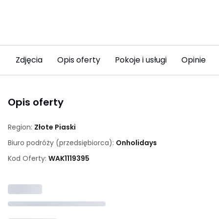
Zdjęcia
Opis oferty
Pokoje i usługi
Opinie (2
Opis oferty
Region:
Złote Piaski
Biuro podróży (przedsiębiorca):
Onholidays
Kod Oferty:
WAK
1119395