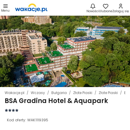
Menu
Nowości
Ulubione
Zaloguj się
31
Wakacje.pl
Wczasy
Bułgaria
Złote Piaski
Złote Piaski
BS
BSA Gradina Hotel & Aquapark
Kod oferty:
WAK1119395