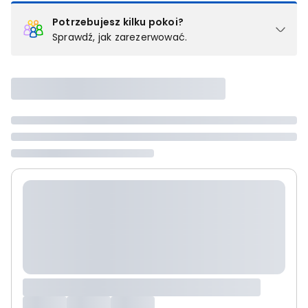
Potrzebujesz kilku pokoi?
Sprawdź, jak zarezerwować.
Podział na pokoje
Powyżej wybierasz liczbę osób, które będą zakwaterowane w 1
pokoju (lub apartamencie, willi itd.). Wybierz jedną z ofert z listy
i zarezerwuj ją. Zrób oddzielne rezerwacje dla każdego
kolejnego pokoju lub
skontaktuj się z nami,
by złożyć
zamówienie u naszego doradcy.
Maksymalna liczba uczestników
Jeśli nie możesz dodać kolejnych osób, osiągnąłeś(-aś)
maksymalny limit dla 1 pokoju.