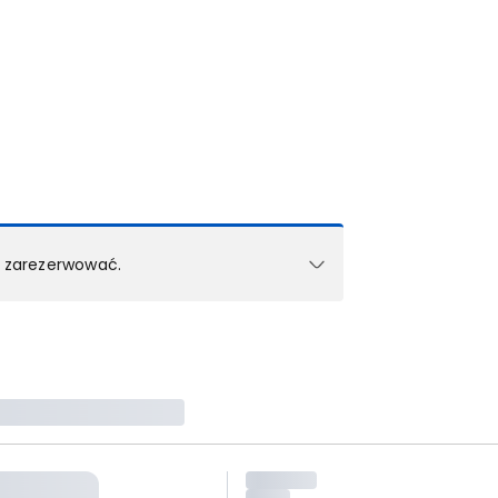
k zarezerwować.
e w 1 pokoju (lub apartamencie, willi itd.).
zielne rezerwacje dla każdego kolejnego pokoju
zego doradcy.
ś) maksymalny limit dla 1 pokoju.