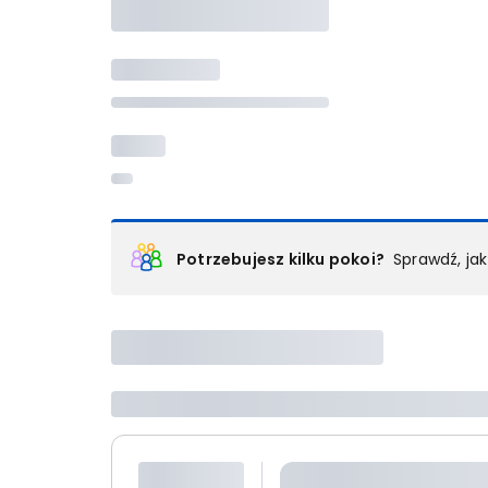
Potrzebujesz kilku pokoi?
Sprawdź, ja
Podział na pokoje
Powyżej wybierasz liczbę osób, które będą zakwaterowan
Wybierz jedną z ofert z listy i zarezerwuj ją. Zrób odd
lub
skontaktuj się z nami,
by złożyć zamówienie u nas
Maksymalna liczba uczestników
Jeśli nie możesz dodać kolejnych osób, osiągnąłeś(-a