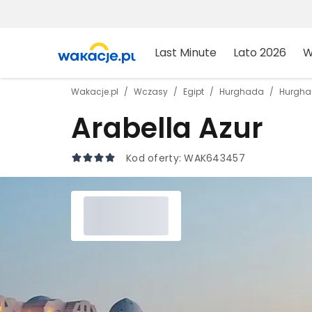
Last Minute
Lato 2026
W
Wakacje.pl
Wczasy
Egipt
Hurghada
Hurgh
Arabella Azur
Kod oferty:
WAK643457