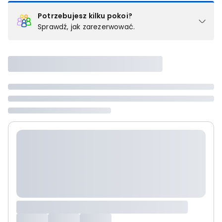
Potrzebujesz kilku pokoi?
Sprawdź, jak zarezerwować.
Podział na pokoje
Powyżej wybierasz liczbę osób, które będą zakwaterowane w 1
pokoju (lub apartamencie, willi itd.). Wybierz jedną z ofert z listy
i zarezerwuj ją. Zrób oddzielne rezerwacje dla każdego
kolejnego pokoju lub
skontaktuj się z nami,
by złożyć
zamówienie u naszego doradcy.
Maksymalna liczba uczestników
Jeśli nie możesz dodać kolejnych osób, osiągnąłeś(-aś)
maksymalny limit dla 1 pokoju.