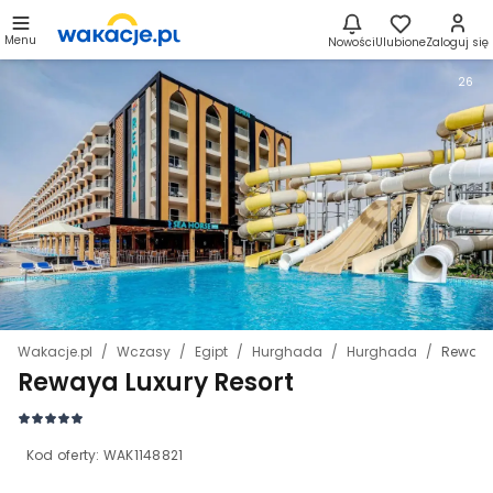
Menu
Nowości
Ulubione
Zaloguj się
26
Wakacje.pl
Wczasy
Egipt
Hurghada
Hurghada
Rewaya 
Rewaya Luxury Resort
Kod oferty:
WAK1148821