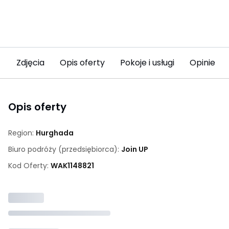
Zdjęcia
Opis oferty
Pokoje i usługi
Opinie (2
Opis oferty
Region:
Hurghada
Biuro podróży (przedsiębiorca):
Join UP
Kod Oferty:
WAK
1148821