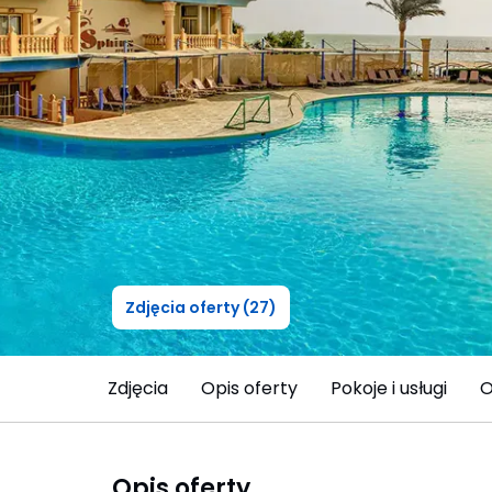
Zdjęcia oferty (27)
Zdjęcia
Opis oferty
Pokoje i usługi
O
Opis oferty