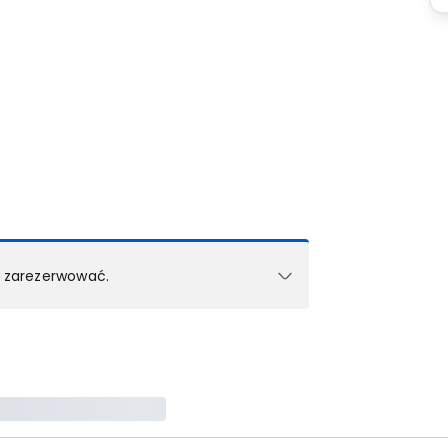
k zarezerwować.
e w 1 pokoju (lub apartamencie, willi itd.).
zielne rezerwacje dla każdego kolejnego pokoju
zego doradcy.
ś) maksymalny limit dla 1 pokoju.