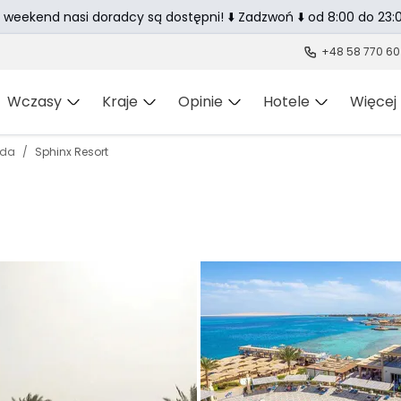
 weekend nasi doradcy są dostępni! ⬇️ Zadzwoń ⬇️ od 8:00 do 23:0
+48 58 770 60
Wczasy
Kraje
Opinie
Hotele
Więcej
ada
Sphinx Resort