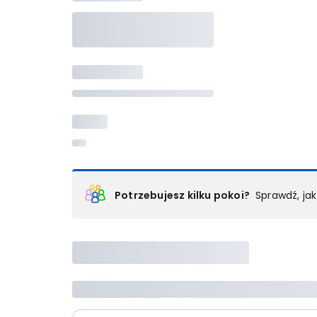
Potrzebujesz kilku pokoi?
Sprawdź, ja
Podział na pokoje
Powyżej wybierasz liczbę osób, które będą zakwaterowan
Wybierz jedną z ofert z listy i zarezerwuj ją. Zrób odd
lub
skontaktuj się z nami,
by złożyć zamówienie u nas
Maksymalna liczba uczestników
Jeśli nie możesz dodać kolejnych osób, osiągnąłeś(-a