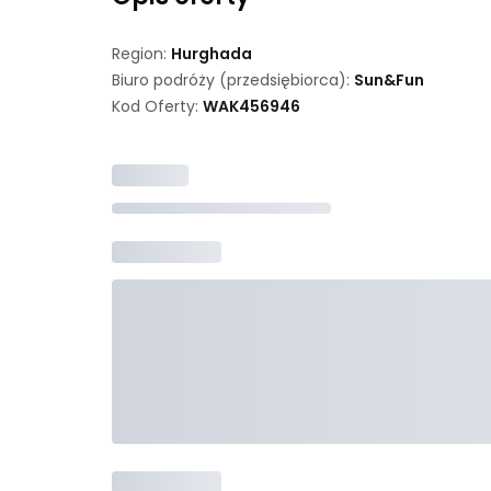
Region:
Hurghada
Biuro podróży (przedsiębiorca):
Sun&Fun
Kod Oferty:
WAK
456946