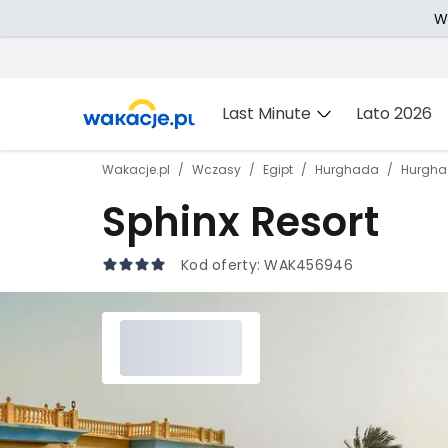
W
Last Minute
Lato 2026
Wakacje.pl
Wczasy
Egipt
Hurghada
Hurgh
Sphinx Resort
Kod oferty:
WAK456946