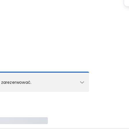
k zarezerwować.
e w 1 pokoju (lub apartamencie, willi itd.).
zielne rezerwacje dla każdego kolejnego pokoju
zego doradcy.