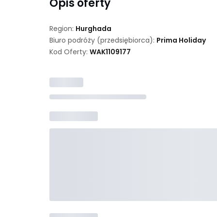
Opis oferty
Region:
Hurghada
Biuro podróży (przedsiębiorca):
Prima Holiday
Kod Oferty:
WAK
1109177