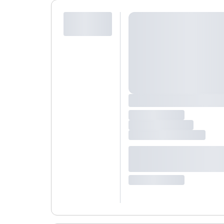
Jeśli nie możesz dodać kolejnych osób, osiągnąłeś(-a