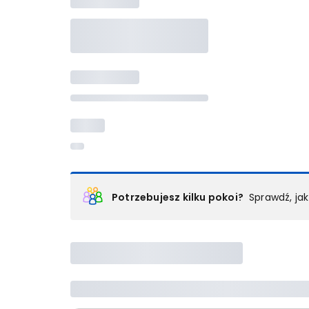
Potrzebujesz kilku pokoi?
Sprawdź, ja
Podział na pokoje
Powyżej wybierasz liczbę osób, które będą zakwaterowan
Wybierz jedną z ofert z listy i zarezerwuj ją. Zrób odd
lub
skontaktuj się z nami,
by złożyć zamówienie u nas
Maksymalna liczba uczestników