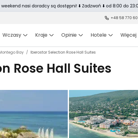
 weekend nasi doradcy są dostępni! ⬇️ Zadzwoń ⬇️ od 8:00 do 23:0
+48 58 770 60
Wczasy
Kraje
Opinie
Hotele
Więcej
Montego Bay
Iberostar Selection Rose Hall Suites
on Rose Hall Suites