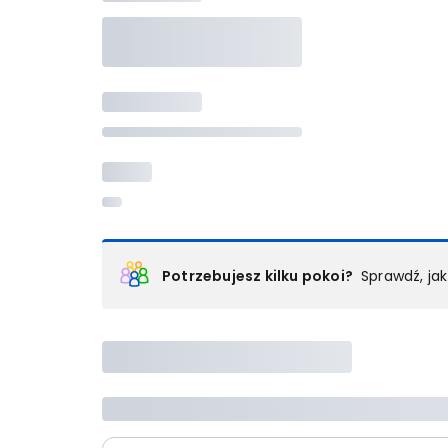
Potrzebujesz kilku pokoi?
Sprawdź, ja
Podział na pokoje
Powyżej wybierasz liczbę osób, które będą zakwaterowan
Wybierz jedną z ofert z listy i zarezerwuj ją. Zrób odd
lub
skontaktuj się z nami,
by złożyć zamówienie u nas
Maksymalna liczba uczestników
Jeśli nie możesz dodać kolejnych osób, osiągnąłeś(-a