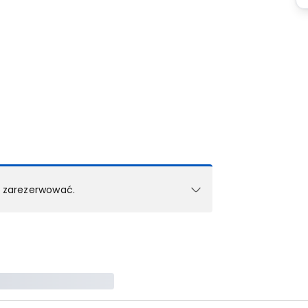
k zarezerwować.
e w 1 pokoju (lub apartamencie, willi itd.).
zielne rezerwacje dla każdego kolejnego pokoju
zego doradcy.
ś) maksymalny limit dla 1 pokoju.