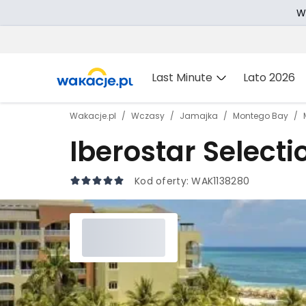
W
Last Minute
Lato 2026
Wakacje.pl
Wczasy
Jamajka
Montego Bay
Iberostar Selecti
Kod oferty:
WAK1138280