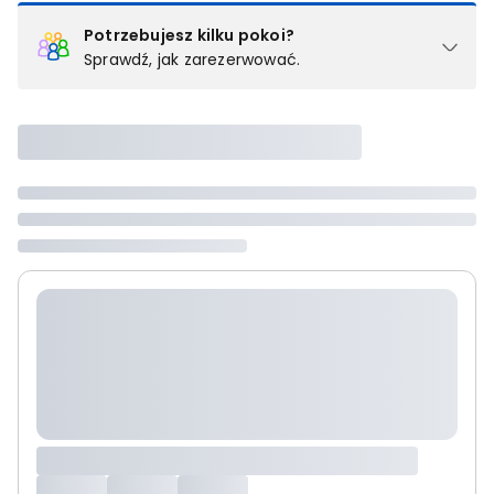
Potrzebujesz kilku pokoi?
Sprawdź, jak zarezerwować.
Podział na pokoje
Powyżej wybierasz liczbę osób, które będą zakwaterowane w 1
pokoju (lub apartamencie, willi itd.). Wybierz jedną z ofert z listy
i zarezerwuj ją. Zrób oddzielne rezerwacje dla każdego
kolejnego pokoju lub
skontaktuj się z nami,
by złożyć
zamówienie u naszego doradcy.
Maksymalna liczba uczestników
Jeśli nie możesz dodać kolejnych osób, osiągnąłeś(-aś)
maksymalny limit dla 1 pokoju.