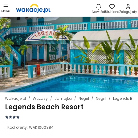
Menu
Nowości
Ulubione
Zaloguj się
23
Wakacje.pl
Wczasy
Jamajka
Negril
Negril
Legends Bea
Legends Beach Resort
Kod oferty:
WAK1060384