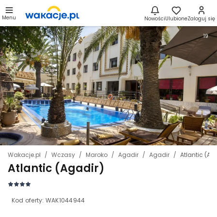
Menu
Nowości
Ulubione
Zaloguj się
19
Wakacje.pl
Wczasy
Maroko
Agadir
Agadir
Atlantic (Ag
Atlantic (Agadir)
Kod oferty:
WAK1044944