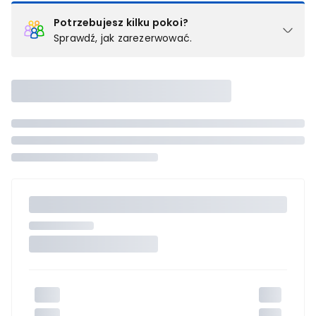
Potrzebujesz kilku pokoi?
Sprawdź, jak zarezerwować.
Podział na pokoje
Powyżej wybierasz liczbę osób, które będą zakwaterowane w 1
pokoju (lub apartamencie, willi itd.). Wybierz jedną z ofert z listy
i zarezerwuj ją. Zrób oddzielne rezerwacje dla każdego
kolejnego pokoju lub
skontaktuj się z nami,
by złożyć
zamówienie u naszego doradcy.
Maksymalna liczba uczestników
Jeśli nie możesz dodać kolejnych osób, osiągnąłeś(-aś)
maksymalny limit dla 1 pokoju.