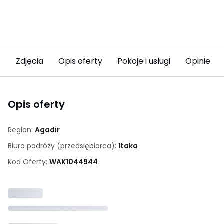
Zdjęcia
Opis oferty
Pokoje i usługi
Opinie (10
Opis oferty
Region:
Agadir
Biuro podróży (przedsiębiorca):
Itaka
Kod Oferty:
WAK
1044944