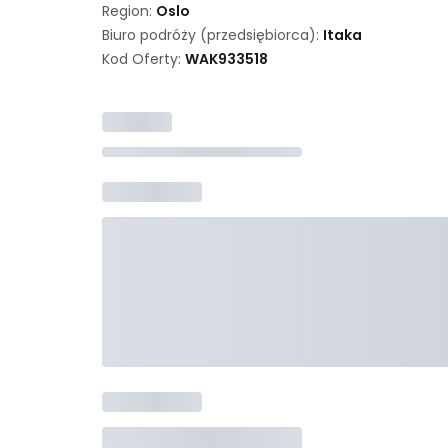
Region:
Oslo
Biuro podróży (przedsiębiorca):
Itaka
Kod Oferty:
WAK
933518