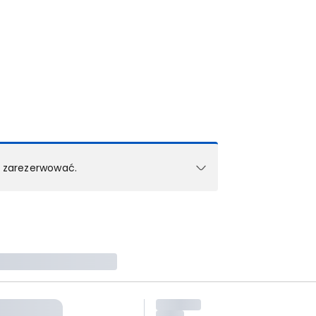
k zarezerwować.
e w 1 pokoju (lub apartamencie, willi itd.).
zielne rezerwacje dla każdego kolejnego pokoju
zego doradcy.
ś) maksymalny limit dla 1 pokoju.