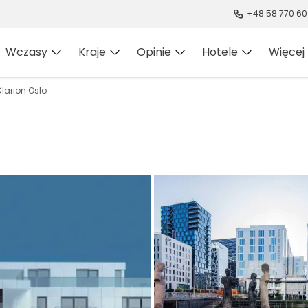
+48 58 770 60
Wczasy
Kraje
Opinie
Hotele
Więcej
larion Oslo