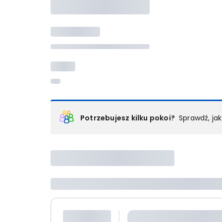
Potrzebujesz kilku pokoi?
Sprawdź, ja
Podział na pokoje
Powyżej wybierasz liczbę osób, które będą zakwaterowan
Wybierz jedną z ofert z listy i zarezerwuj ją. Zrób odd
lub
skontaktuj się z nami,
by złożyć zamówienie u nas
Maksymalna liczba uczestników
Jeśli nie możesz dodać kolejnych osób, osiągnąłeś(-a