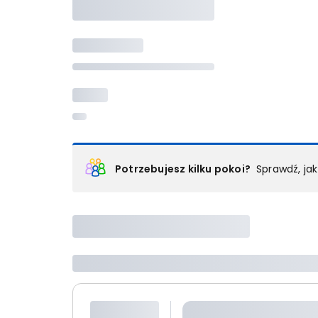
Potrzebujesz kilku pokoi?
Sprawdź, ja
Podział na pokoje
Powyżej wybierasz liczbę osób, które będą zakwaterowan
Wybierz jedną z ofert z listy i zarezerwuj ją. Zrób odd
lub
skontaktuj się z nami,
by złożyć zamówienie u nas
Maksymalna liczba uczestników
Jeśli nie możesz dodać kolejnych osób, osiągnąłeś(-a