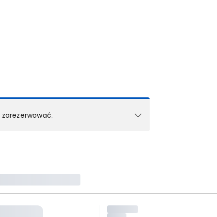
k zarezerwować.
e w 1 pokoju (lub apartamencie, willi itd.).
zielne rezerwacje dla każdego kolejnego pokoju
zego doradcy.
ś) maksymalny limit dla 1 pokoju.