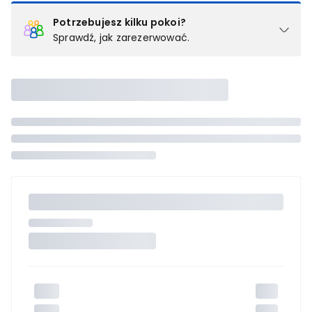
Potrzebujesz kilku pokoi?
Sprawdź, jak zarezerwować.
Podział na pokoje
Powyżej wybierasz liczbę osób, które będą zakwaterowane w 1
pokoju (lub apartamencie, willi itd.). Wybierz jedną z ofert z listy
i zarezerwuj ją. Zrób oddzielne rezerwacje dla każdego
kolejnego pokoju lub
skontaktuj się z nami,
by złożyć
zamówienie u naszego doradcy.
Maksymalna liczba uczestników
Jeśli nie możesz dodać kolejnych osób, osiągnąłeś(-aś)
maksymalny limit dla 1 pokoju.