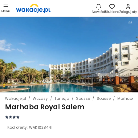
Menu
Nowości
Ulubione
Zaloguj się
26
Wakacje.pl
Wczasy
Tunezja
Sousse
Sousse
Marhaba R
Marhaba Royal Salem
Kod oferty:
WAK1028441