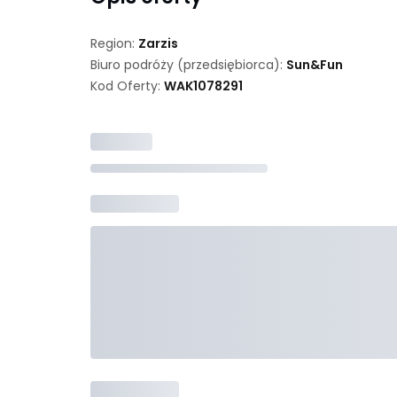
Region:
Zarzis
Biuro podróży (przedsiębiorca):
Sun&Fun
Kod Oferty:
WAK
1078291