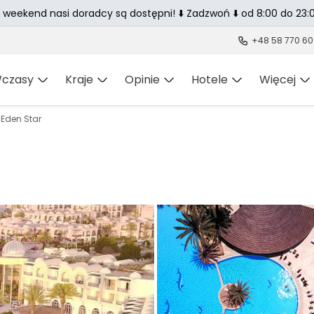
 weekend nasi doradcy są dostępni! ⬇️ Zadzwoń ⬇️ od 8:00 do 23:0
+48 58 770 60
czasy
Kraje
Opinie
Hotele
Więcej
Eden Star