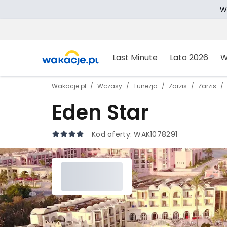
W
Last Minute
Lato 2026
W
Wakacje.pl
Wczasy
Tunezja
Zarzis
Zarzis
Eden Star
Kod oferty:
WAK1078291