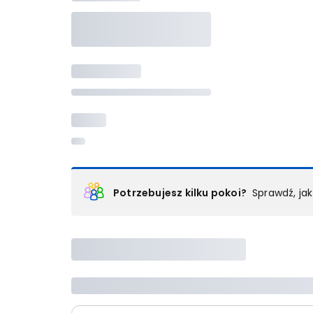
Potrzebujesz kilku pokoi?
Sprawdź, ja
Podział na pokoje
Powyżej wybierasz liczbę osób, które będą zakwaterowan
Wybierz jedną z ofert z listy i zarezerwuj ją. Zrób odd
lub
skontaktuj się z nami,
by złożyć zamówienie u nas
Maksymalna liczba uczestników
Jeśli nie możesz dodać kolejnych osób, osiągnąłeś(-a