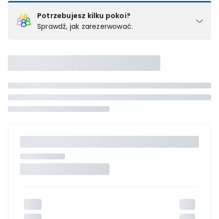
Potrzebujesz kilku pokoi?
Sprawdź, jak zarezerwować.
Podział na pokoje
Powyżej wybierasz liczbę osób, które będą zakwaterowane w 1
pokoju (lub apartamencie, willi itd.). Wybierz jedną z ofert z listy
i zarezerwuj ją. Zrób oddzielne rezerwacje dla każdego
kolejnego pokoju lub
skontaktuj się z nami,
by złożyć
zamówienie u naszego doradcy.
Maksymalna liczba uczestników
Jeśli nie możesz dodać kolejnych osób, osiągnąłeś(-aś)
maksymalny limit dla 1 pokoju.