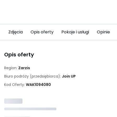
Zdjęcia
Opis oferty
Pokoje i usługi
Opinie (2
Opis oferty
Region:
Zarzis
Biuro podróży (przedsiębiorca):
Join UP
Kod Oferty:
WAK
1094080