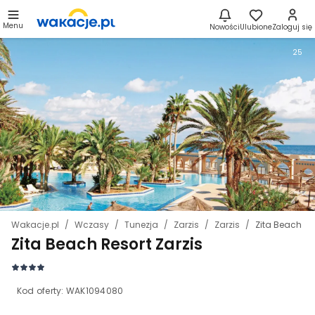
Menu
Nowości
Ulubione
Zaloguj się
25
Wakacje.pl
Wczasy
Tunezja
Zarzis
Zarzis
Zita Beach Re
Zita Beach Resort Zarzis
Kod oferty:
WAK1094080