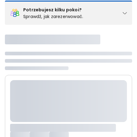
Potrzebujesz kilku pokoi?
Sprawdź, jak zarezerwować.
Podział na pokoje
Powyżej wybierasz liczbę osób, które będą zakwaterowane w 1
pokoju (lub apartamencie, willi itd.). Wybierz jedną z ofert z listy
i zarezerwuj ją. Zrób oddzielne rezerwacje dla każdego
kolejnego pokoju lub
skontaktuj się z nami,
by złożyć
zamówienie u naszego doradcy.
Maksymalna liczba uczestników
Jeśli nie możesz dodać kolejnych osób, osiągnąłeś(-aś)
maksymalny limit dla 1 pokoju.