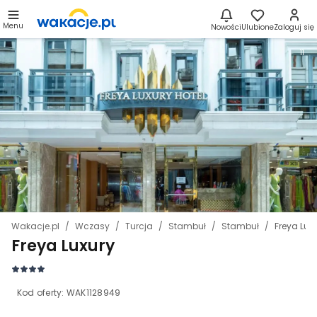
Menu
Nowości
Ulubione
Zaloguj się
11
Wakacje.pl
Wczasy
Turcja
Stambuł
Stambuł
Freya Lux
Freya Luxury
Kod oferty:
WAK1128949