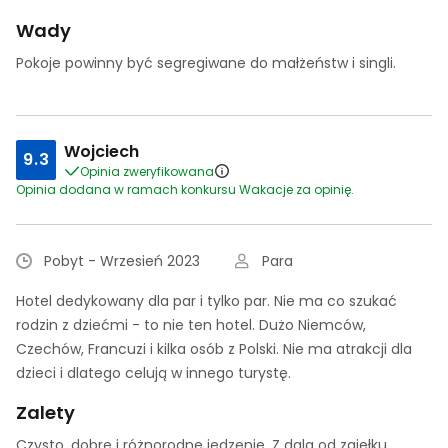
Wady
Pokoje powinny być segregiwane do małżeństw i singli.
Wojciech
9.3
Opinia zweryfikowana
Opinia dodana w ramach konkursu Wakacje za opinię.
Pobyt - Wrzesień 2023
Para
Hotel dedykowany dla par i tylko par. Nie ma co szukać
rodzin z dziećmi - to nie ten hotel. Dużo Niemców,
Czechów, Francuzi i kilka osób z Polski. Nie ma atrakcji dla
dzieci i dlatego celują w innego turystę.
Zalety
Czysto, dobre i różnorodne jedzenie. Z dala od zgiełku.