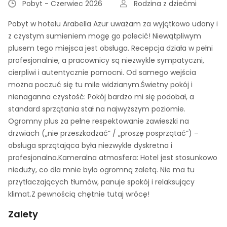
Pobyt - Czerwiec 2026
Rodzina z dziećmi
Pobyt w hotelu Arabella Azur uważam za wyjątkowo udany i
z czystym sumieniem mogę go polecić! Niewątpliwym
plusem tego miejsca jest obsługa. Recepcja działa w pełni
profesjonalnie, a pracownicy są niezwykle sympatyczni,
cierpliwi i autentycznie pomocni. Od samego wejścia
można poczuć się tu mile widzianym. ​Świetny pokój i
nienaganna czystość: Pokój bardzo mi się podobał, a
standard sprzątania stał na najwyższym poziomie.
Ogromny plus za pełne respektowanie zawieszki na
drzwiach („nie przeszkadzać” / „proszę posprzątać”) –
obsługa sprzątająca była niezwykle dyskretna i
profesjonalna. ​Kameralna atmosfera: Hotel jest stosunkowo
nieduży, co dla mnie było ogromną zaletą. Nie ma tu
przytłaczających tłumów, panuje spokój i relaksujący
klimat. ​Z pewnością chętnie tutaj wrócę!
Zalety