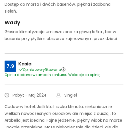
Dostęp do morza i dwóch basenów, piękna i zadbana
zieleń,
Wady
Głośna klimatyzacja umieszczona za głową łóżka , bar w
basenie przy płytkim obszarze zajmowanym przez dzieci
Kasia
7.9
Opinia zweryfikowana
Opinia dodana w ramach konkursu Wakacje za opinię.
Pobyt - Maj 2024
Singiel
Cudowny hotel. Jeśli ktoś szuka klimatu, niekoniecznie
wielkich nowoczesnych ośrodków ale miejsc z duszą , to
Arabella jest idealna. Fajne jedzenie, piękny widok na morze
, pokoje przepiękne. Może niekoniecznie dla dzieci, ale dla