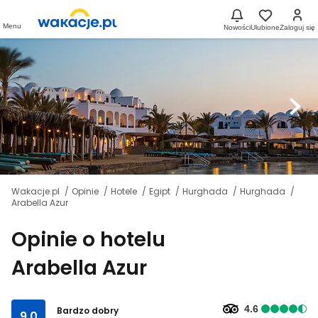
Menu
Nowości
Ulubione
Zaloguj się
Wakacje.pl
Opinie
Hotele
Egipt
Hurghada
Hurghada
Arabella Azur
Opinie o hotelu
Arabella Azur
4.6
Bardzo dobry
9.0