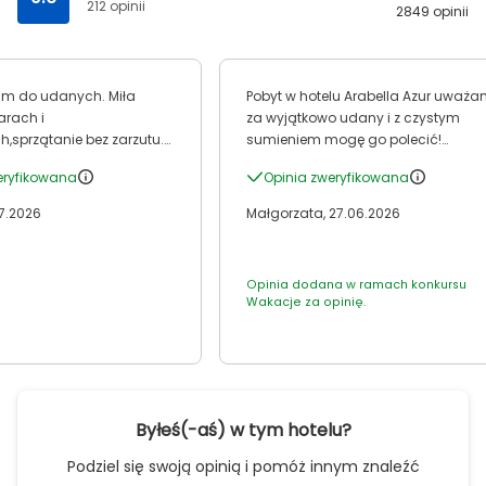
212 opinii
2849 opinii
am do udanych. Miła
Pobyt w hotelu Arabella Azur uważ
arach i
za wyjątkowo udany i z czystym
h,sprzątanie bez zarzutu.
sumieniem mogę go polecić!
roblem z leżakami na
Niewątpliwym plusem tego miejsca
eryfikowana
Opinia zweryfikowana
y,trzeba chodzić wcześnie
jest obsługa. Recepcja działa w pełn
profesjonalnie, a pracownicy są
07.2026
Małgorzata, 27.06.2026
niezwykle sympatyczni, cierpliwi i
autentycznie pomocni. Od samego
wejścia można poczuć się tu mile
Opinia dodana w ramach konkursu
widzianym. ​Świetny pokój i
Wakacje za opinię.
nienaganna czystość: Pokój bardzo
się podobał, a standard sprzątania
stał na najwyższym poziomie.
Ogromny plus za pełne respektowan
zawieszki na drzwiach („nie
przeszkadzać” / „proszę posprzątać
Byłeś(-aś) w tym hotelu?
– obsługa sprzątająca była niezwyk
Podziel się swoją opinią i pomóż innym znaleźć
dyskretna i profesjonalna. ​Kameral