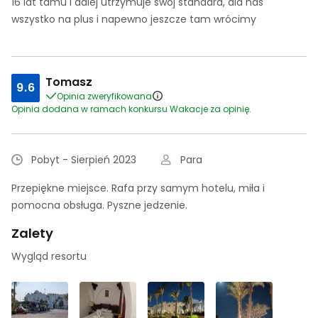
16 lat tamu i dalej utrzymuje swój standard, dla nas
wszystko na plus i napewno jeszcze tam wrócimy
Tomasz
9.6
Opinia zweryfikowana
Opinia dodana w ramach konkursu Wakacje za opinię.
Pobyt - Sierpień 2023
Para
Przepiękne miejsce. Rafa przy samym hotelu, miła i
pomocna obsługa. Pyszne jedzenie.
Zalety
Wygląd resortu