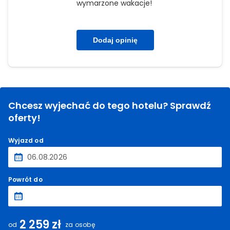
atmosfera: Hotel jest stosunkowo
wymarzone wakacje!
nieduży, co dla mnie było ogromną
zaletą. Nie ma tu przytłaczających
tłumów, panuje spokój i relaksujący
Dodaj opinię
klimat. ​Z pewnością chętnie tutaj
wrócę!
Chcesz wyjechać do tego hotelu? Sprawdź
oferty!
Wyjazd od
Powrót do
2 259 zł
od
za osobę