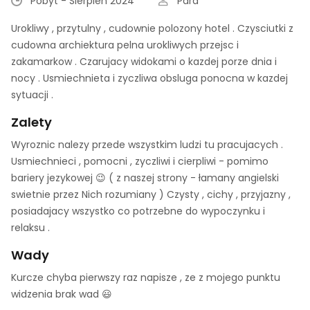
Pobyt - Sierpień 2024
Para
Urokliwy , przytulny , cudownie polozony hotel . Czysciutki z
cudowna archiektura pelna urokliwych przejsc i
zakamarkow . Czarujacy widokami o kazdej porze dnia i
nocy . Usmiechnieta i zyczliwa obsluga ponocna w kazdej
sytuacji .
Zalety
Wyroznic nalezy przede wszystkim ludzi tu pracujacych .
Usmiechnieci , pomocni , zyczliwi i cierpliwi - pomimo
bariery jezykowej 😉 ( z naszej strony - łamany angielski
swietnie przez Nich rozumiany ) Czysty , cichy , przyjazny ,
posiadajacy wszystko co potrzebne do wypoczynku i
relaksu .
Wady
Kurcze chyba pierwszy raz napisze , ze z mojego punktu
widzenia brak wad 😃