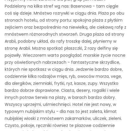
Podzielony na kilka stref wg nas: Basenowa - tam cięgle
coś się dzieje. Mnóstwo rozrywki w ciągu dnia. Plaża po obu
stronach hotelu, od strony portu: spokojna plaża z płytkim
zejściem oraz bezpośrednio na niewielką, ale ciekawą rafę z
mnóstwem różnorodnych stworzeń. Druga plaża od strony
Arabii, podobny układ, do rafy troszkę dalej, płyniemy w
stronę Arabii. Można spotkać płaszczki, 2 razy delfiny się
pojawiły. Wieczorem warto pooglądać morskie życie nocne
przy oświetlonych nabrzeżach - fantastyczne skrzydlice,
których nie spotkasz w ciągu dnia. Jedzenie bardzo dobre,
codziennie kilka rodzajów mięs, ryb, owoców morza, vege,
dla alergików, ziemniaki, frytki, ryż, kasze, zupy. Wszystko
bardzo dobrze doprawione. Ciasta, desery, rogaliki i wiele
innych potraw Serwis na plaży, w barach bardzo dobry.
Wszyscy uprzejmi, uśmiechnięci. Hotel nie jest nowy, w
typowym nubijskim stylu - dla nas to jest zaleta, klimat
nubijskiej wioski z mnóstwem zakamarków, uliczek, zieleni.
Czysto, pokoje, ręczniki również te plażowe codziennie