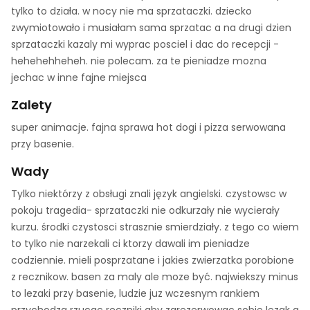
tylko to działa. w nocy nie ma sprzataczki. dziecko
zwymiotowało i musiałam sama sprzatac a na drugi dzien
sprzataczki kazaly mi wyprac posciel i dac do recepcji -
hehehehheheh. nie polecam. za te pieniadze mozna
jechac w inne fajne miejsca
Zalety
super animacje. fajna sprawa hot dogi i pizza serwowana
przy basenie.
Wady
Tylko niektórzy z obsługi znali język angielski. czystowsc w
pokoju tragedia- sprzataczki nie odkurzały nie wycierały
kurzu. środki czystosci strasznie smierdziały. z tego co wiem
to tylko nie narzekali ci ktorzy dawali im pieniadze
codziennie. mieli posprzatane i jakies zwierzatka porobione
z recznikow. basen za maly ale moze być. najwiekszy minus
to lezaki przy basenie, ludzie juz wczesnym rankiem