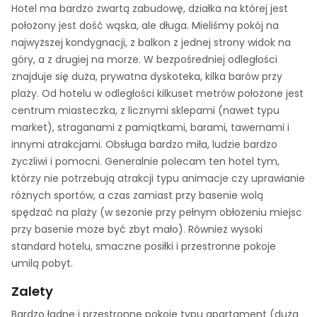
Hotel ma bardzo zwartą zabudowę, działka na której jest
położony jest dość wąska, ale długa. Mieliśmy pokój na
najwyższej kondygnacji, z balkon z jednej strony widok na
góry, a z drugiej na morze. W bezpośredniej odległości
znajduje się duża, prywatna dyskoteka, kilka barów przy
plaży. Od hotelu w odległości kilkuset metrów położone jest
centrum miasteczka, z licznymi sklepami (nawet typu
market), straganami z pamiątkami, barami, tawernami i
innymi atrakcjami. Obsługa bardzo miła, ludzie bardzo
życzliwi i pomocni. Generalnie polecam ten hotel tym,
którzy nie potrzebują atrakcji typu animacje czy uprawianie
różnych sportów, a czas zamiast przy basenie wolą
spędzać na plaży (w sezonie przy pełnym obłożeniu miejsc
przy basenie może być zbyt mało). Również wysoki
standard hotelu, smaczne posiłki i przestronne pokoje
umilą pobyt.
Zalety
Bardzo ładne i przestronne pokoje typu apartament (duża