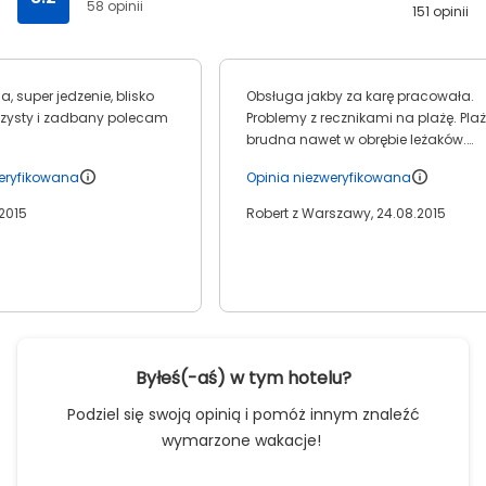
58 opinii
151 opinii
, super jedzenie, blisko
Obsługa jakby za karę pracowała.
 czysty i zadbany polecam
Problemy z recznikami na plażę. Pla
brudna nawet w obrębie leżaków.
Leżaki w stanie co najmniej
weryfikowana
Opinia niezweryfikowana
niedostatecznym. B.głośna muzyka
na plaży typu dużo basów.
.2015
Robert z Warszawy, 24.08.2015
Byłeś(-aś) w tym hotelu?
Podziel się swoją opinią i pomóż innym znaleźć
wymarzone wakacje!