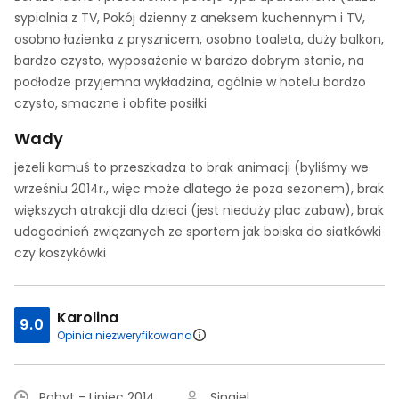
sypialnia z TV, Pokój dzienny z aneksem kuchennym i TV,
osobno łazienka z prysznicem, osobno toaleta, duży balkon,
bardzo czysto, wyposażenie w bardzo dobrym stanie, na
podłodze przyjemna wykładzina, ogólnie w hotelu bardzo
czysto, smaczne i obfite posiłki
Wady
jeżeli komuś to przeszkadza to brak animacji (byliśmy we
wrześniu 2014r., więc może dlatego że poza sezonem), brak
większych atrakcji dla dzieci (jest nieduży plac zabaw), brak
udogodnień związanych ze sportem jak boiska do siatkówki
czy koszykówki
Karolina
9.0
Opinia niezweryfikowana
Pobyt - Lipiec 2014
Singiel