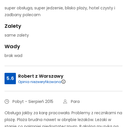
super obsługa, super jedzenie, blisko plaży, hotel czysty i
zadbany polecam
Zalety
same zalety
Wady
brak wad
Robert z Warszawy
5.6
Opinia niezweryfikowana
Pobyt - Sierpień 2015
Para
Obsługa jakby za karę pracowała. Problemy z recznikami na
plażę. Plaża brudna nawet w obrębie leżaków. Leżaki w
stanie co najmniej niedostatecznym. B.głośna muzyka na