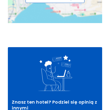
Znasz ten hotel? Podziel się opinią z
innymi