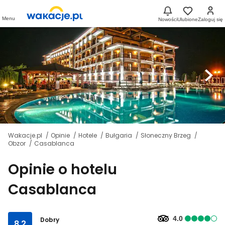
Menu
Nowości
Ulubione
Zaloguj się
Wakacje.pl
Opinie
Hotele
Bułgaria
Słoneczny Brzeg
Obzor
Casablanca
Opinie o hotelu
Casablanca
4.0
Dobry
8.2