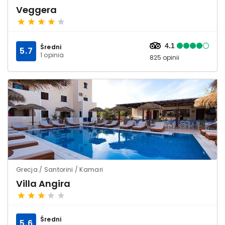
Veggera
4.1
Średni
5.7
1 opinia
825 opinii
Grecja / Santorini / Kamari
Villa Angira
Średni
5.6