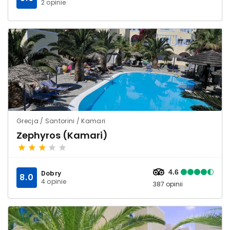
2 opinie
Grecja / Santorini / Kamari
Zephyros (Kamari)
4.6
Dobry
8.0
4 opinie
387 opinii