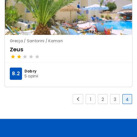
Grecja / Santorini / Kamari
Zeus
Dobry
8.2
5 opinii
1
2
3
4