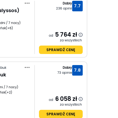
Dobry
7.7
236
opinii
alyssos)
 dni / 7 nocy
)
ańsk
(+6)
5 764
zł
od
za wszystkich
SPRAWDŹ CENĘ
kbuk
Dobry
7.8
73
opinie
buk
ni / 7 nocy
)
ńsk
(+2)
6 058
zł
od
za wszystkich
SPRAWDŹ CENĘ