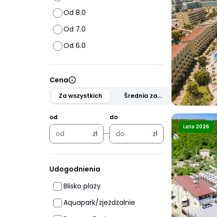
Od 8.0
Od 7.0
Od 6.0
Cena
Za wszystkich
Średnia za
osobę
od
do
Lato 2026
zł
zł
zł
zł
Udogodnienia
Blisko plaży
Aquapark/zjeżdżalnie