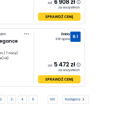
6 908
zł
od
za wszystkich
SPRAWDŹ CENĘ
idim
Dobry
8.1
319
opinii
Elegance
ni / 7 nocy
)
w
(+4)
5 472
zł
od
za wszystkich
SPRAWDŹ CENĘ
2
3
4
5
100
Następna