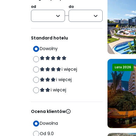
od
do
Standard hotelu
Dowolny
Lato 2026
i więcej
i więcej
i więcej
Ocena klientów
Dowolna
Od 9.0