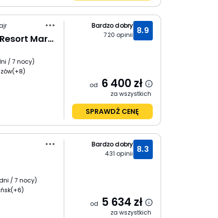
ajr
Bardzo dobry
8.9
720
opinii
Albatros Sea World Resort Marsa Alam
ni / 7 nocy
)
szów
(+8)
6 400
zł
od
za wszystkich
SPRAWDŹ CENĘ
Bardzo dobry
8.3
431
opinii
dni / 7 nocy
)
ańsk
(+6)
5 634
zł
od
za wszystkich