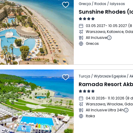
Grecja / Rodos / Ialyssos
Sunshine Rhodes (I
03.05.2027
- 10.05.2027
(
8
Warszawa, Katowice, Gd
All Inclusive
Grecos
Turcja / Wybrzeże Egejskie / A
Ramada Resort Ak
04.10.2026
- 11.10.2026
(
8 d
Warszawa, Wrocław, Gda
All Inclusive Ultra 24h
Itaka