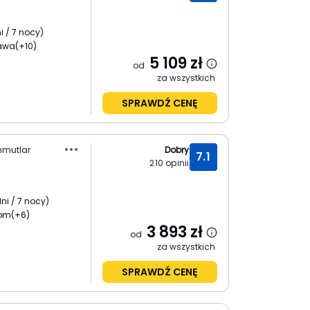
i / 7 nocy
)
zawa
(+10)
5 109
zł
od
za wszystkich
SPRAWDŹ CENĘ
hmutlar
Dobry
7.1
210
opinii
ni / 7 nocy
)
dom
(+6)
3 893
zł
od
za wszystkich
SPRAWDŹ CENĘ