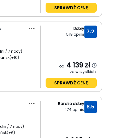
SPRAWDŹ CENĘ
e
Dobry
7.2
519
opinii
dni / 7 nocy
)
dańsk
(+10)
4 139
zł
od
za wszystkich
SPRAWDŹ CENĘ
Bardzo dobry
8.5
174
opinie
 dni / 7 nocy
)
ańsk
(+6)