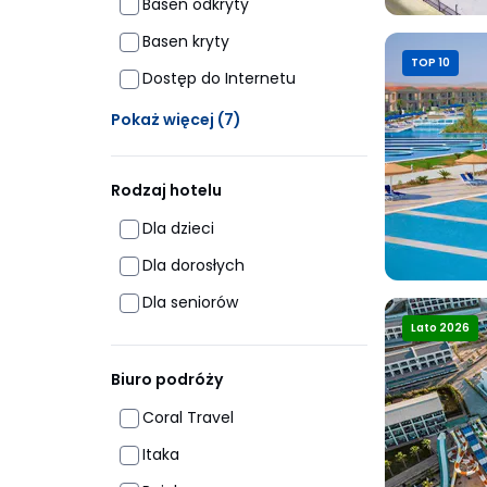
Basen odkryty
Basen kryty
TOP 10
Dostęp do Internetu
Ukrytych opcji: 7
Pokaż więcej
(7)
Rodzaj hotelu
Dla dzieci
Dla dorosłych
Dla seniorów
Lato 2026
Biuro podróży
Coral Travel
Itaka