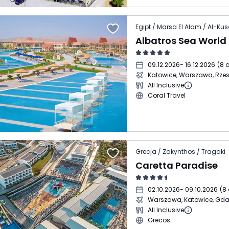
Egipt / Marsa El Alam / Al-Kus
09.12.2026
- 16.12.2026
(
8 d
Katowice, Warszawa, Rze
All Inclusive
Coral Travel
Grecja / Zakynthos / Tragaki
Caretta Paradise
02.10.2026
- 09.10.2026
(
8 
Warszawa, Katowice, Gd
All Inclusive
Grecos