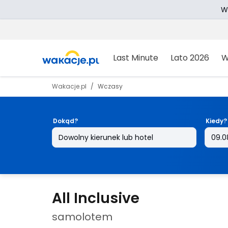
W
Last Minute
Lato 2026
W
Wakacje.pl
Wczasy
Dokąd?
Kiedy?
All Inclusive
samolotem