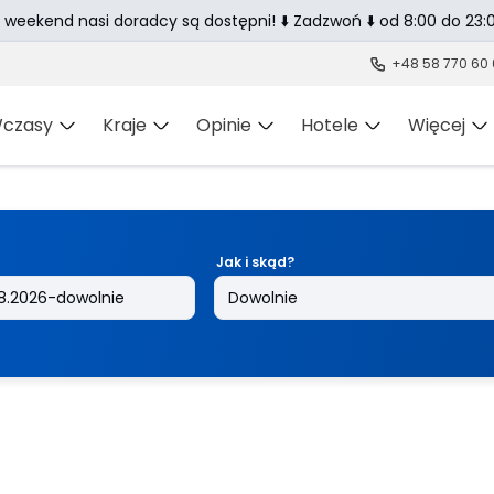
 weekend nasi doradcy są dostępni! ⬇️ Zadzwoń ⬇️ od 8:00 do 23:0
+48 58 770 60
czasy
Kraje
Opinie
Hotele
Więcej
Jak i skąd?