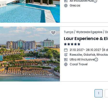
All Inclusive Plus
Grecos
Turcja / Wybrzeże Egejskie / D
Laur Experience & 
21.10.2027
- 28.10.2027
(
8 d
Rzeszów, Gdańsk, Wrocła
Ultra All Inclusive
Coral Travel
1