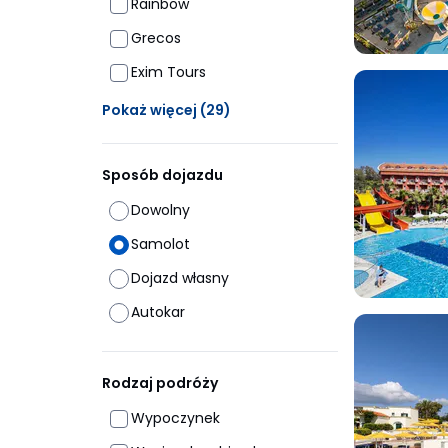
Rainbow
Grecos
Exim Tours
Ukrytych opcji: 29
Pokaż więcej
(29)
Sposób dojazdu
Dowolny
Samolot
Dojazd własny
Autokar
Rodzaj podróży
Wypoczynek