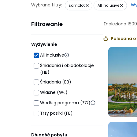
Wybrane filtry:
Wy
samolot
All Inclusive
Filtrowanie
Znaleziono
180
Polecana o
Wyżywienie
All Inclusive
Śniadania i obiadokolacje
(HB)
Śniadania (BB)
Własne (WŁ)
Według programu (ZO)
Trzy posiłki (FB)
Długość pobytu