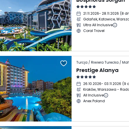
21.11.2026
- 28.11.2026
(
8 dn
Gdańsk, Katowice, Wars
Ultra All Inclusive
Coral Travel
Turcja / Riwiera Turecka / Ma
Prestige Alanya
26.10.2026
- 03.11.2026
(
9 d
Kraków, Warszawa - Ra
All Inclusive
Anex Poland