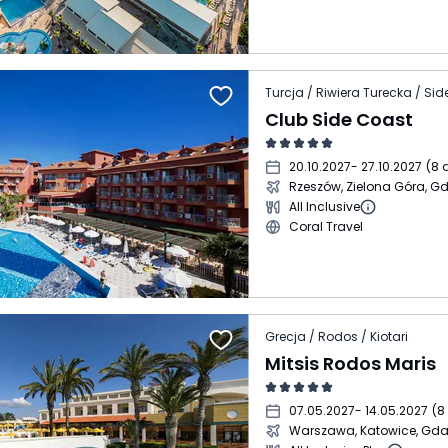
Turcja / Riwiera Turecka / Sid
Club Side Coast
20.10.2027
- 27.10.2027
(
8 
Rzeszów, Zielona Góra, G
All Inclusive
Coral Travel
Grecja / Rodos / Kiotari
Mitsis Rodos Maris
07.05.2027
- 14.05.2027
(
8
Warszawa, Katowice, Gd