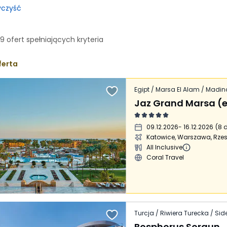
czyść
99
ofert spełniających
kryteria
ferta
Egipt / Marsa El Alam / Madi
09.12.2026
- 16.12.2026
(
8 d
Katowice, Warszawa, Rze
All Inclusive
Coral Travel
Turcja / Riwiera Turecka / Sid
Bosphorus Sorgun