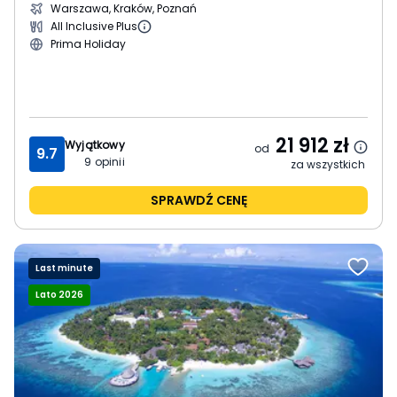
Warszawa, Kraków, Poznań
All Inclusive Plus
Prima Holiday
21 912
zł
Wyjątkowy
od
9.7
9
opinii
za wszystkich
SPRAWDŹ CENĘ
Last minute
Lato 2026