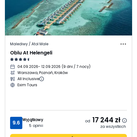
Malediwy / Atol Male
Oblu At Helengeli
04.09.2026
- 12.09.2026
(
9 dni / 7 nocy
)
Warszawa, Poznań, Kraków
All Inclusive
Exim Tours
17 244
zł
Wyjątkowy
od
9.6
5
opinii
za wszystkich