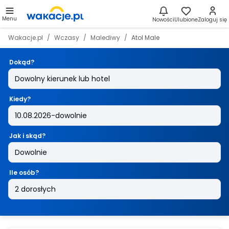
Menu
Nowości
Ulubione
Zaloguj się
Wakacje.pl
Wczasy
Malediwy
Atol Male
Dokąd?
Kiedy?
Jak i skąd?
Ile osób?