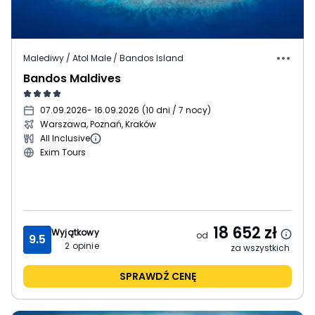
Malediwy / Atol Male / Bandos Island
Bandos Maldives
07.09.2026
- 16.09.2026
(
10 dni / 7 nocy
)
Warszawa, Poznań, Kraków
All Inclusive
Exim Tours
18 652
zł
Wyjątkowy
od
9.5
2
opinie
za wszystkich
SPRAWDŹ CENĘ