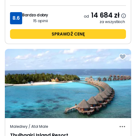
14 684
zł
Bardzo dobry
od
8.6
15
opinii
za wszystkich
SPRAWDŹ CENĘ
Malediwy / Atol Male
Thulhagiri Island Resort