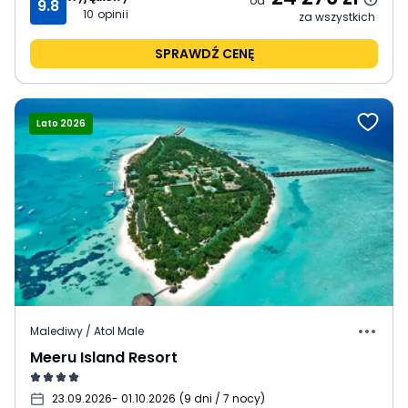
od
9.8
10
opinii
za wszystkich
SPRAWDŹ CENĘ
Lato 2026
Malediwy / Atol Male
Meeru Island Resort
23.09.2026
- 01.10.2026
(
9 dni / 7 nocy
)