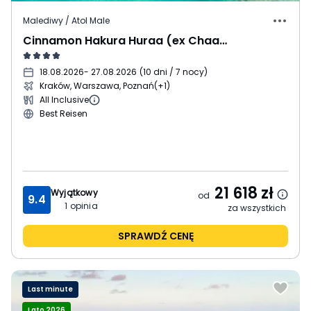
Malediwy / Atol Male
Cinnamon Hakura Huraa (ex Chaaya)
18.08.2026
- 27.08.2026
(
10 dni / 7 nocy
)
Kraków, Warszawa, Poznań
(+1)
All Inclusive
Best Reisen
21 618
zł
Wyjątkowy
od
9.4
1
opinia
za wszystkich
SPRAWDŹ CENĘ
Last minute
Lato 2026