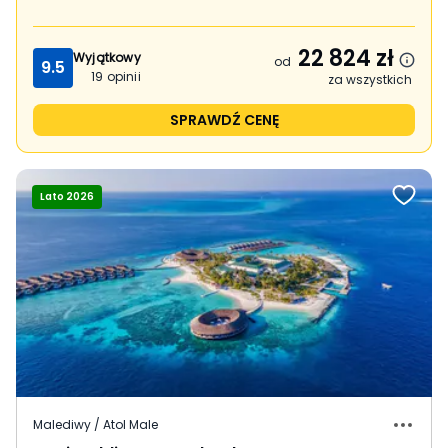
22 824
zł
Wyjątkowy
od
9.5
19
opinii
za wszystkich
SPRAWDŹ CENĘ
Lato 2026
Malediwy / Atol Male