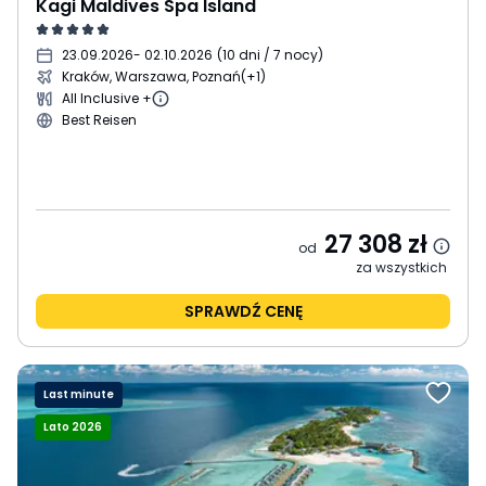
Kagi Maldives Spa Island
23.09.2026
- 02.10.2026
(
10 dni / 7 nocy
)
Kraków, Warszawa, Poznań
(+1)
All Inclusive +
Best Reisen
27 308
zł
od
za wszystkich
SPRAWDŹ CENĘ
Last minute
Lato 2026