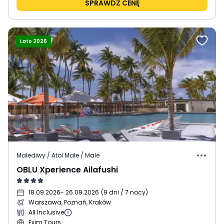
SPRAWDŹ CENĘ
Lato 2026
Malediwy / Atol Male / Malé
OBLU Xperience Ailafushi
18.09.2026
- 26.09.2026
(
9 dni / 7 nocy
)
Warszawa, Poznań, Kraków
All Inclusive
Exim Tours