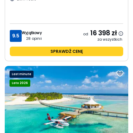
16 398
zł
Wyjątkowy
od
9.5
28
opinii
za wszystkich
SPRAWDŹ CENĘ
Last minute
Lato 2026