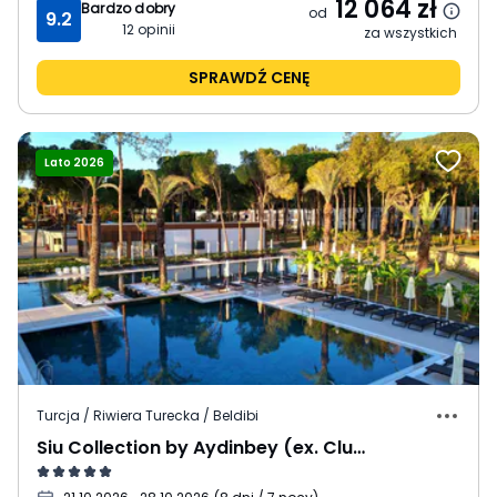
12 064
zł
Bardzo dobry
od
9.2
12
opinii
za wszystkich
SPRAWDŹ CENĘ
Lato 2026
Turcja / Riwiera Turecka / Beldibi
Siu Collection by Aydinbey (ex. Club Zigana)