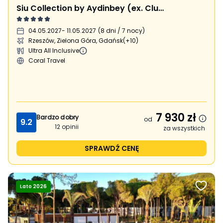
Siu Collection by Aydinbey (ex. Club Zigana)
04.05.2027
- 11.05.2027
(
8 dni / 7 nocy
)
Rzeszów, Zielona Góra, Gdańsk
(+10)
Ultra All Inclusive
Coral Travel
7 930
zł
Bardzo dobry
od
9.2
12
opinii
za wszystkich
SPRAWDŹ CENĘ
Lato 2026