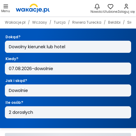
Menu
Nowości
Ulubione
Zaloguj się
Wakacje.pl
Wczasy
Turcja
Riwiera Turecka
Beldibi
Siu 
Dokąd?
Kiedy?
Jak i skąd?
Ile osób?