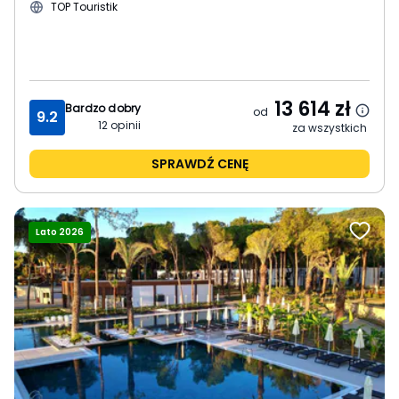
TOP Touristik
13 614
zł
Bardzo dobry
od
9.2
12
opinii
za wszystkich
SPRAWDŹ CENĘ
Lato 2026