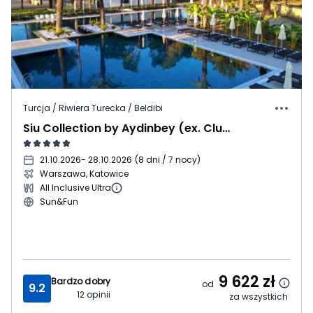
Turcja / Riwiera Turecka / Beldibi
Siu Collection by Aydinbey (ex. Club Zigana)
21.10.2026
- 28.10.2026
(
8 dni / 7 nocy
)
Warszawa, Katowice
All Inclusive Ultra
Sun&Fun
9 622
zł
Bardzo dobry
od
9.2
12
opinii
za wszystkich