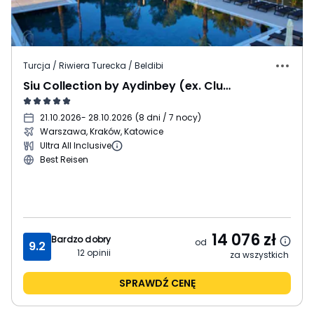
Turcja / Riwiera Turecka / Beldibi
Siu Collection by Aydinbey (ex. Club Zigana)
21.10.2026
- 28.10.2026
(
8 dni / 7 nocy
)
Warszawa, Kraków, Katowice
Ultra All Inclusive
Best Reisen
14 076
zł
Bardzo dobry
od
9.2
12
opinii
za wszystkich
SPRAWDŹ CENĘ