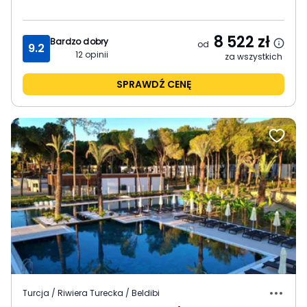
8 522
zł
Bardzo dobry
od
9.2
12
opinii
za wszystkich
SPRAWDŹ CENĘ
Turcja / Riwiera Turecka / Beldibi