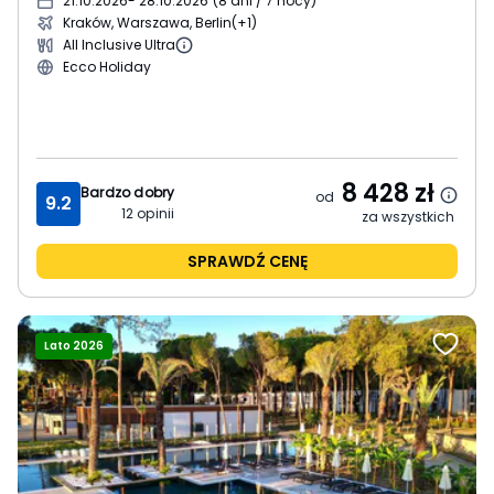
21.10.2026
- 28.10.2026
(
8 dni / 7 nocy
)
Kraków, Warszawa, Berlin
(+1)
All Inclusive Ultra
Ecco Holiday
8 428
zł
Bardzo dobry
od
9.2
12
opinii
za wszystkich
SPRAWDŹ CENĘ
Lato 2026