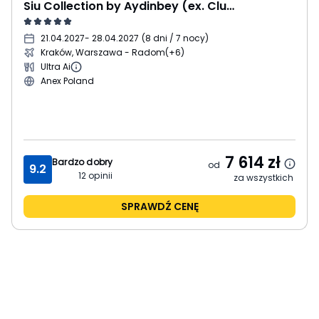
Siu Collection by Aydinbey (ex. Club Zigana)
21.04.2027
- 28.04.2027
(
8 dni / 7 nocy
)
Kraków, Warszawa - Radom
(+6)
Ultra Ai
Anex Poland
7 614
zł
Bardzo dobry
od
9.2
12
opinii
za wszystkich
SPRAWDŹ CENĘ