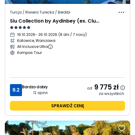
Turcja / Riwiera Turecka / Beldibi
Siu Collection by Aydinbey (ex. Club Zigana)
19.10.2026
- 26.10.2026
(
8 dni / 7 nocy
)
Katowice, Warszawa
All Inclusive Ultra
Kompas Tour
9 775
zł
Bardzo dobry
od
9.2
12
opinii
za wszystkich
SPRAWDŹ CENĘ