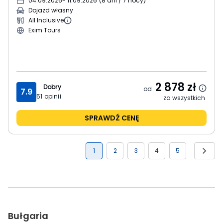
04.09.2026
- 11.09.2026
(
8 dni / 7 nocy
)
Dojazd własny
All Inclusive
Exim Tours
2 878
zł
Dobry
od
7.9
51
opinii
za wszystkich
SPRAWDŹ CENĘ
1
2
3
4
5
Bułgaria