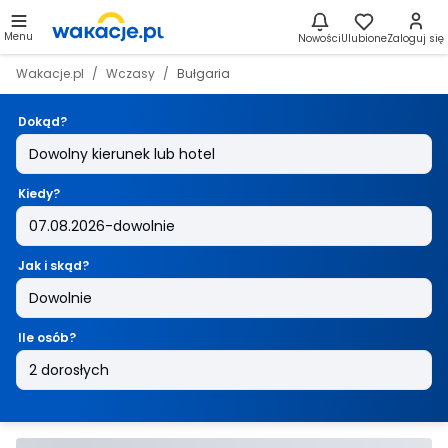
Menu
Nowości
Ulubione
Zaloguj się
Wakacje.pl
Wczasy
Bułgaria
Dokąd?
Kiedy?
Jak i skąd?
Ile osób?