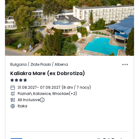
Bułgaria / Złote Piaski / Albena
Kaliakra Mare (ex Dobrotiza)
31.08.2027
- 07.09.2027
(
8 dni / 7 nocy
)
Poznań, Katowice, Wrocław
(+2)
All Inclusive
Itaka