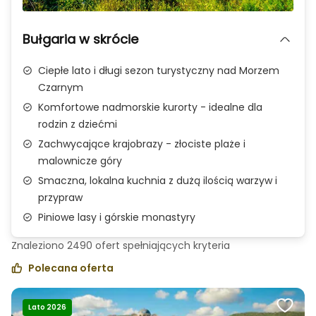
Zdjęcie 1 z 3
Bułgaria w skrócie
Ciepłe lato i długi sezon turystyczny nad Morzem
Czarnym
Komfortowe nadmorskie kurorty - idealne dla
rodzin z dziećmi
Zachwycające krajobrazy - złociste plaże i
malownicze góry
Smaczna, lokalna kuchnia z dużą ilością warzyw i
przypraw
Piniowe lasy i górskie monastyry
Znaleziono
2490
ofert spełniających
kryteria
Polecana oferta
Lato 2026