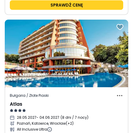
SPRAWDŹ CENĘ
Bułgaria / Złote Piaski
Atlas
28.05.2027
- 04.06.2027
(
8 dni / 7 nocy
)
Poznań, Katowice, Wrocław
(+2)
All Inclusive Ultra