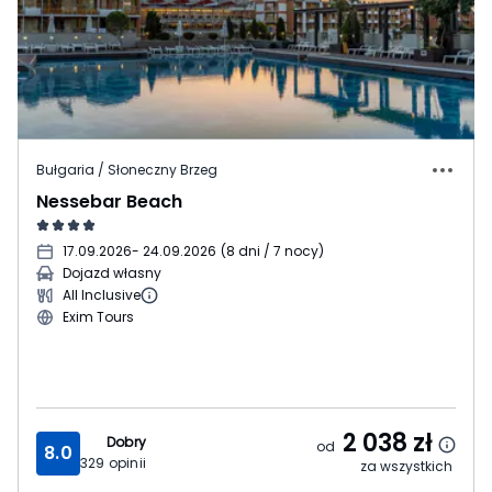
Bułgaria / Słoneczny Brzeg
Nessebar Beach
17.09.2026
- 24.09.2026
(
8 dni / 7 nocy
)
Dojazd własny
All Inclusive
Exim Tours
2 038
zł
Dobry
od
8.0
329
opinii
za wszystkich