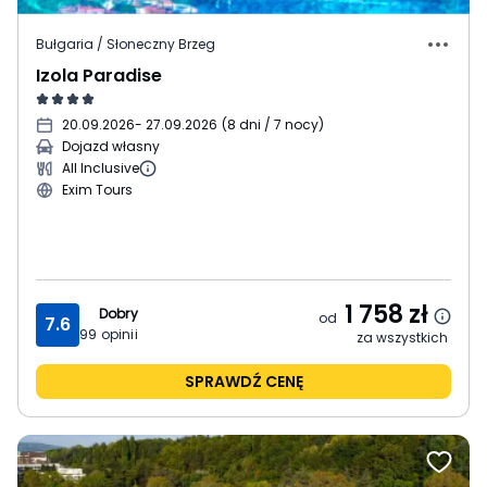
Bułgaria / Słoneczny Brzeg
Izola Paradise
20.09.2026
- 27.09.2026
(
8 dni / 7 nocy
)
Dojazd własny
All Inclusive
Exim Tours
1 758
zł
Dobry
od
7.6
99
opinii
za wszystkich
SPRAWDŹ CENĘ