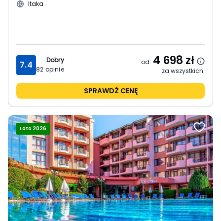
Itaka
4 698
zł
Dobry
od
7.4
82
opinie
za wszystkich
SPRAWDŹ CENĘ
Lato 2026