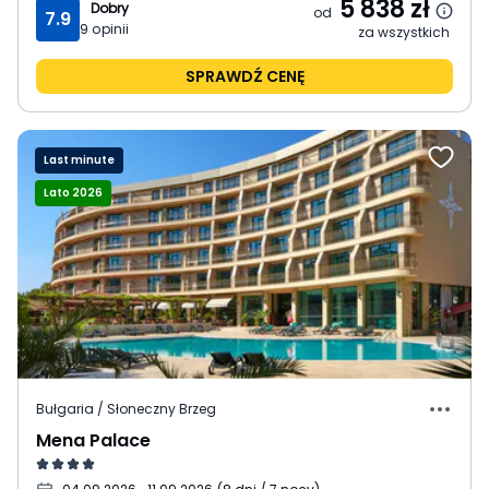
5 838
zł
Dobry
od
7.9
9
opinii
za wszystkich
SPRAWDŹ CENĘ
Last minute
Lato 2026
Bułgaria / Słoneczny Brzeg
Mena Palace