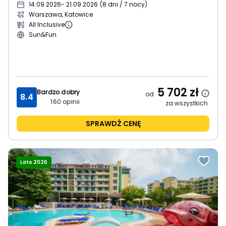
14.09.2026
- 21.09.2026
(
8 dni / 7 nocy
)
Warszawa, Katowice
All Inclusive
Sun&Fun
5 702
zł
Bardzo dobry
od
8.4
160
opinii
za wszystkich
SPRAWDŹ CENĘ
Lato 2026