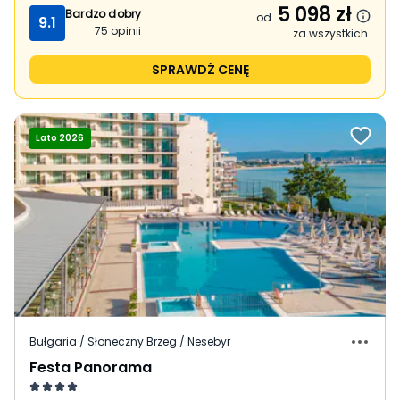
5 098
zł
Bardzo dobry
od
9.1
75
opinii
za wszystkich
SPRAWDŹ CENĘ
Lato 2026
Bułgaria / Słoneczny Brzeg / Nesebyr
Festa Panorama