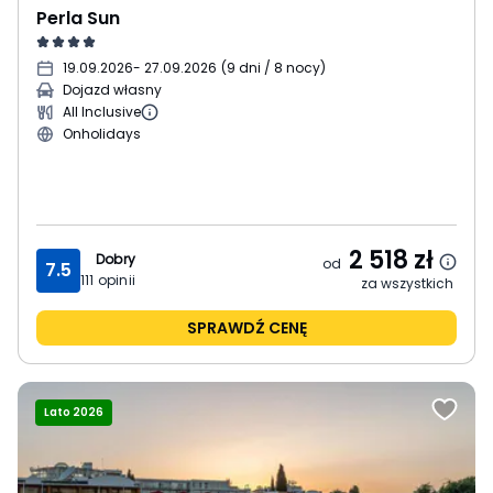
Perla Sun
19.09.2026
- 27.09.2026
(
9 dni / 8 nocy
)
Dojazd własny
All Inclusive
Onholidays
2 518
zł
Dobry
od
7.5
111
opinii
za wszystkich
SPRAWDŹ CENĘ
Lato 2026