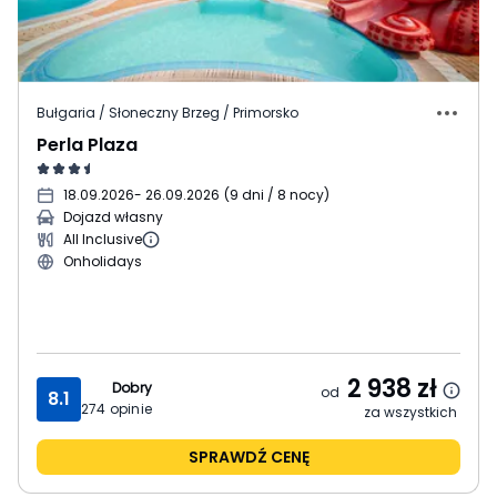
Bułgaria / Słoneczny Brzeg / Primorsko
Perla Plaza
18.09.2026
- 26.09.2026
(
9 dni / 8 nocy
)
Dojazd własny
All Inclusive
Onholidays
2 938
zł
Dobry
od
8.1
274
opinie
za wszystkich
SPRAWDŹ CENĘ