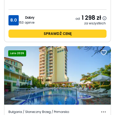
1 298
zł
Dobry
od
8.0
153
opinie
za wszystkich
SPRAWDŹ CENĘ
Lato 2026
Bułgaria / Słoneczny Brzeg / Primorsko