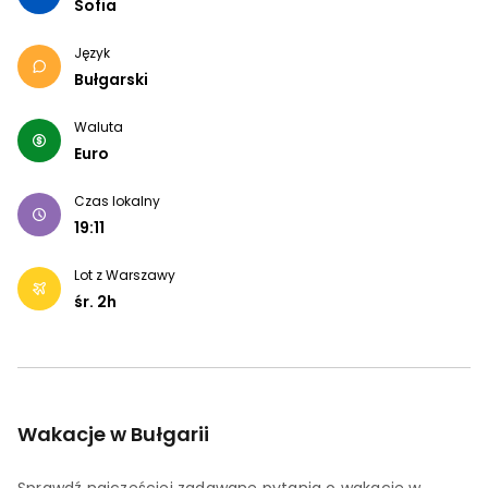
Sofia
Język
Bułgarski
Waluta
Euro
Czas lokalny
19:11
Lot z Warszawy
śr.
2
h
Wakacje w Bułgarii
Sprawdź najczęściej zadawane pytania o wakacje w