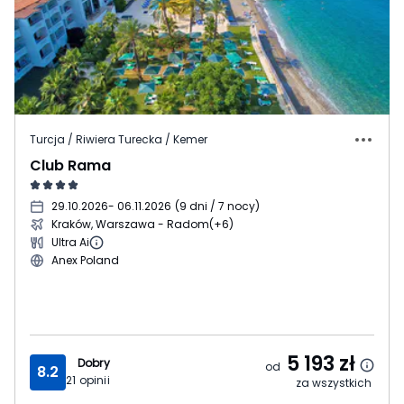
Turcja / Riwiera Turecka / Kemer
Club Rama
29.10.2026
- 06.11.2026
(
9 dni / 7 nocy
)
Kraków, Warszawa - Radom
(+6)
Ultra Ai
Anex Poland
5 193
zł
Dobry
od
8.2
21
opinii
za wszystkich