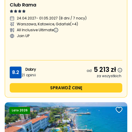
Club Rama
24.04.2027
- 01.05.2027
(
8 dni / 7 nocy
)
Warszawa, Katowice, Gdańsk
(+4)
All Inclusive Ultimate
Join UP
5 213
zł
Dobry
od
8.2
21
opinii
za wszystkich
SPRAWDŹ CENĘ
Lato 2026