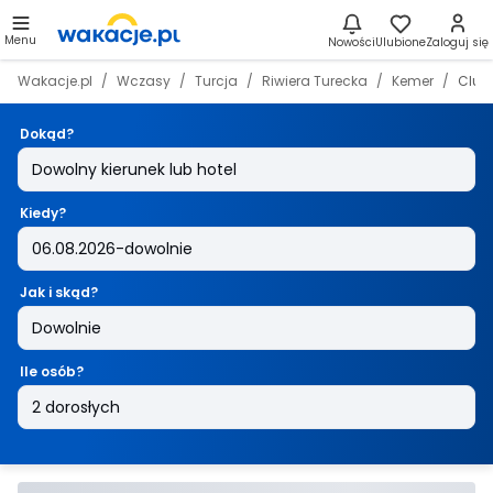
Menu
Nowości
Ulubione
Zaloguj się
Wakacje.pl
Wczasy
Turcja
Riwiera Turecka
Kemer
Club
Dokąd?
Kiedy?
Jak i skąd?
Ile osób?