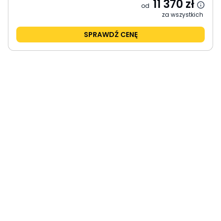
11 370
zł
od
za wszystkich
SPRAWDŹ CENĘ