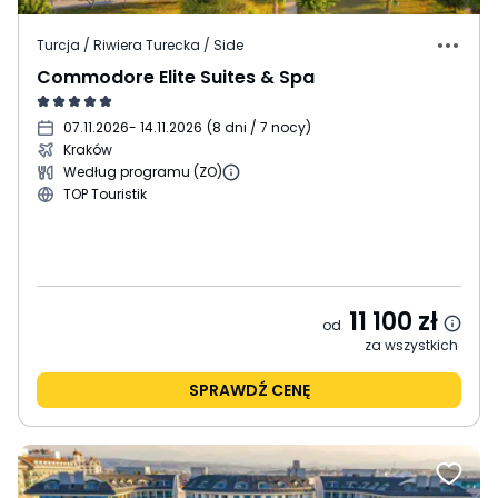
Turcja / Riwiera Turecka / Side
Commodore Elite Suites & Spa
07.11.2026
- 14.11.2026
(
8 dni / 7 nocy
)
Kraków
Według programu (ZO)
TOP Touristik
11 100
zł
od
za wszystkich
SPRAWDŹ CENĘ