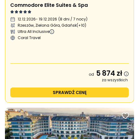
Commodore Elite Suites & Spa
12.12.2026
- 19.12.2026
(
8 dni / 7 nocy
)
Rzeszów, Zielona Góra, Gdańsk
(+10)
Ultra All Inclusive
Coral Travel
5 874
zł
od
za wszystkich
SPRAWDŹ CENĘ