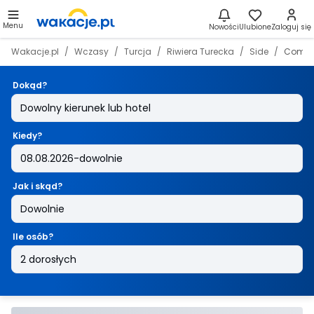
Menu
Nowości
Ulubione
Zaloguj się
Wakacje.pl
Wczasy
Turcja
Riwiera Turecka
Side
Commod
Dokąd?
Kiedy?
Jak i skąd?
Ile osób?