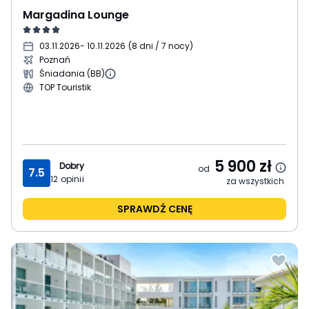
Margadina Lounge
03.11.2026
- 10.11.2026
(
8 dni / 7 nocy
)
Poznań
Śniadania (BB)
TOP Touristik
5 900
zł
Dobry
od
7.5
12
opinii
za wszystkich
SPRAWDŹ CENĘ