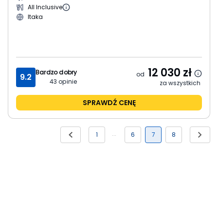
All Inclusive
Itaka
12 030
zł
Bardzo dobry
od
9.2
43
opinie
za wszystkich
SPRAWDŹ CENĘ
1
6
7
8