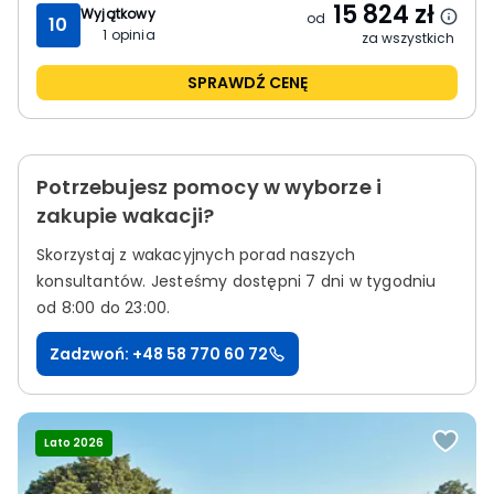
15 824
zł
Wyjątkowy
od
10
1
opinia
za wszystkich
SPRAWDŹ CENĘ
Potrzebujesz pomocy w wyborze i
zakupie wakacji?
Skorzystaj z wakacyjnych porad naszych
konsultantów.
Jesteśmy dostępni 7 dni w tygodniu
od 8:00 do 23:00.
Zadzwoń: +48 58 770 60 72
Lato 2026