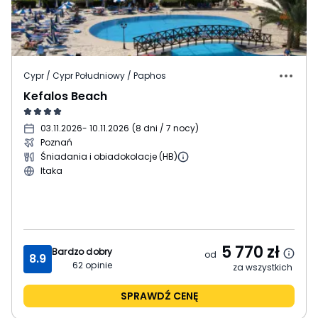
Cypr / Cypr Południowy / Paphos
Kefalos Beach
03.11.2026
- 10.11.2026
(
8 dni / 7 nocy
)
Poznań
Śniadania i obiadokolacje (HB)
Itaka
5 770
zł
Bardzo dobry
od
8.9
62
opinie
za wszystkich
SPRAWDŹ CENĘ