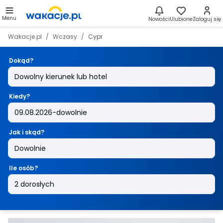
Menu
Nowości
Ulubione
Zaloguj się
Wakacje.pl
Wczasy
Cypr
Dokąd?
Kiedy?
Jak i skąd?
Ile osób?