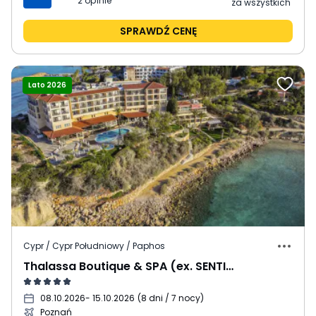
2
opinie
za wszystkich
SPRAWDŹ CENĘ
Lato 2026
Cypr / Cypr Południowy / Paphos
Thalassa Boutique & SPA (ex. SENTIDO Thalassa Coral Bay)
08.10.2026
- 15.10.2026
(
8 dni / 7 nocy
)
Poznań