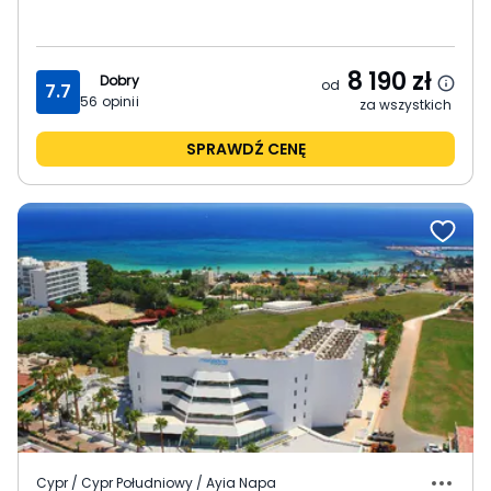
8 190
zł
Dobry
od
7.7
56
opinii
za wszystkich
SPRAWDŹ CENĘ
Cypr / Cypr Południowy / Ayia Napa