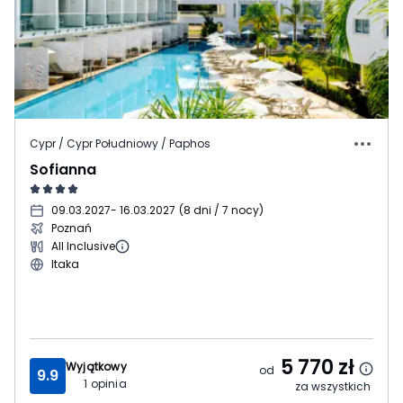
Cypr / Cypr Południowy / Paphos
Sofianna
09.03.2027
- 16.03.2027
(
8 dni / 7 nocy
)
Poznań
All Inclusive
Itaka
5 770
zł
Wyjątkowy
od
9.9
1
opinia
za wszystkich