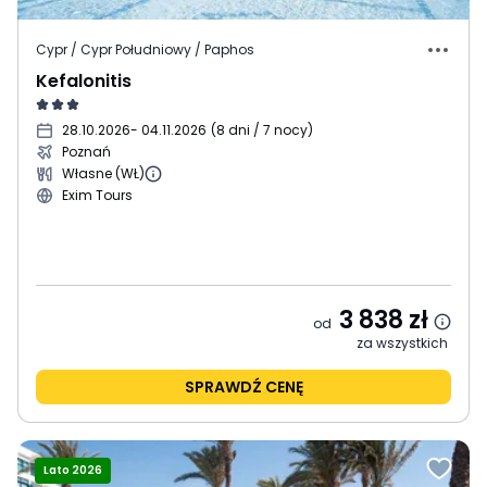
Cypr / Cypr Południowy / Paphos
Kefalonitis
28.10.2026
- 04.11.2026
(
8 dni / 7 nocy
)
Poznań
Własne (WŁ)
Exim Tours
3 838
zł
od
za wszystkich
SPRAWDŹ CENĘ
Lato 2026