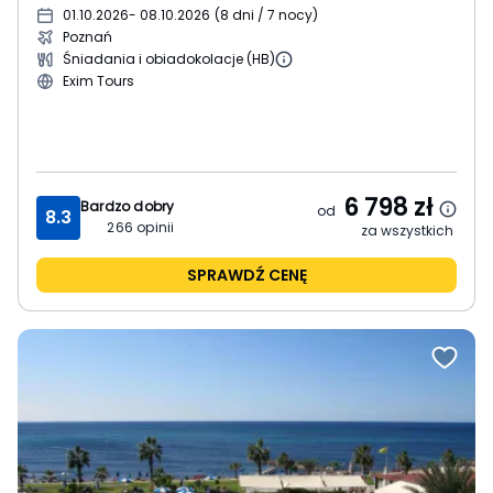
01.10.2026
- 08.10.2026
(
8 dni / 7 nocy
)
Poznań
Śniadania i obiadokolacje (HB)
Exim Tours
6 798
zł
Bardzo dobry
od
8.3
266
opinii
za wszystkich
SPRAWDŹ CENĘ