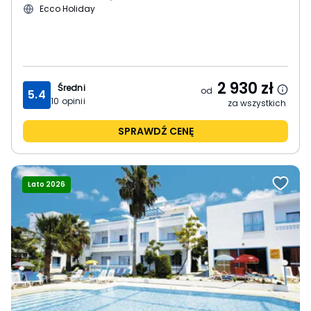
Ecco Holiday
2 930
zł
Średni
od
5.4
10
opinii
za wszystkich
SPRAWDŹ CENĘ
Lato 2026