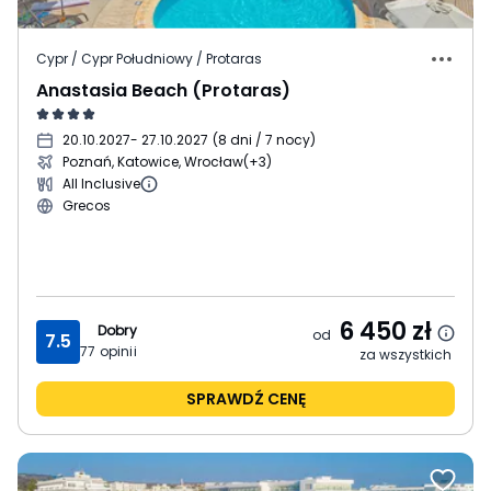
Cypr / Cypr Południowy / Protaras
Anastasia Beach (Protaras)
20.10.2027
- 27.10.2027
(
8 dni / 7 nocy
)
Poznań, Katowice, Wrocław
(+3)
All Inclusive
Grecos
6 450
zł
Dobry
od
7.5
77
opinii
za wszystkich
SPRAWDŹ CENĘ