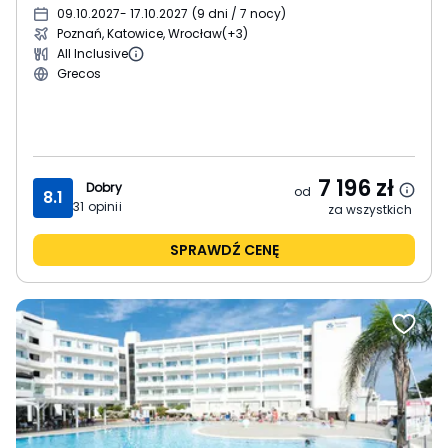
09.10.2027
- 17.10.2027
(
9 dni / 7 nocy
)
Poznań, Katowice, Wrocław
(+3)
All Inclusive
Grecos
7 196
zł
Dobry
od
8.1
31
opinii
za wszystkich
SPRAWDŹ CENĘ