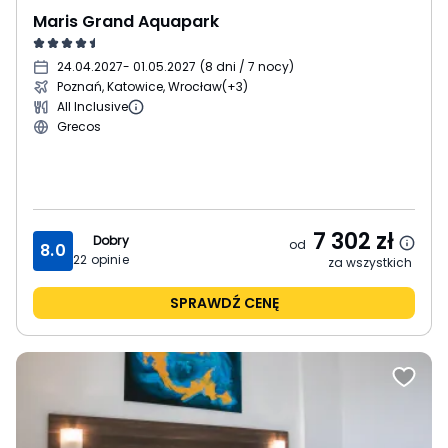
Maris Grand Aquapark
24.04.2027
- 01.05.2027
(
8 dni / 7 nocy
)
Poznań, Katowice, Wrocław
(+3)
All Inclusive
Grecos
7 302
zł
Dobry
od
8.0
22
opinie
za wszystkich
SPRAWDŹ CENĘ