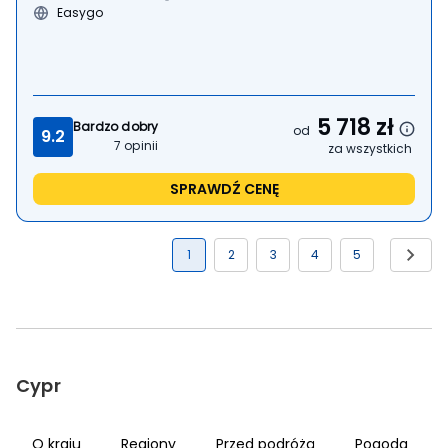
Easygo
5 718
zł
Bardzo dobry
od
9.2
7
opinii
za wszystkich
SPRAWDŹ CENĘ
1
2
3
4
5
Cypr
O kraju
Regiony
Przed podróżą
Pogoda