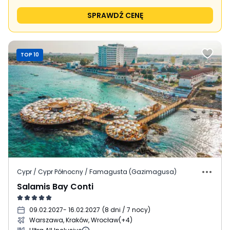
SPRAWDŹ CENĘ
TOP 10
Cypr / Cypr Północny / Famagusta (Gazimagusa)
Salamis Bay Conti
09.02.2027
- 16.02.2027
(
8 dni / 7 nocy
)
Warszawa, Kraków, Wrocław
(+4)