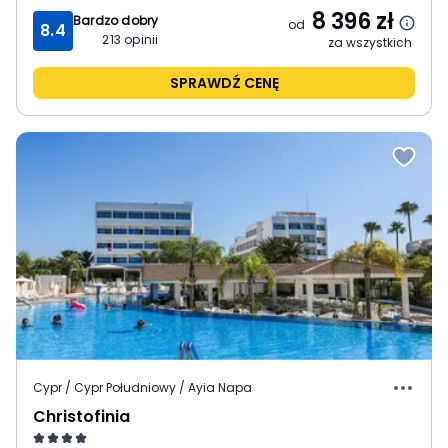
8 396
zł
Bardzo dobry
od
8.4
213
opinii
za wszystkich
SPRAWDŹ CENĘ
Cypr / Cypr Południowy / Ayia Napa
Christofinia