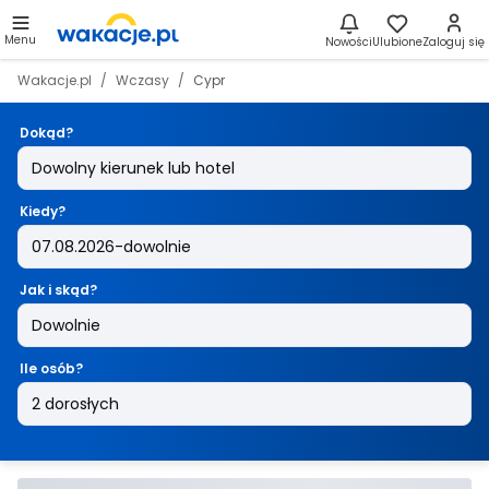
Menu
Nowości
Ulubione
Zaloguj się
Wakacje.pl
Wczasy
Cypr
Dokąd?
Kiedy?
Jak i skąd?
Ile osób?