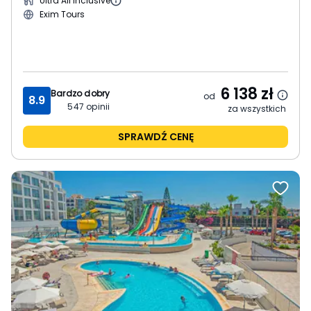
Ultra All Inclusive
Exim Tours
6 138
zł
Bardzo dobry
od
8.9
547
opinii
za wszystkich
SPRAWDŹ CENĘ