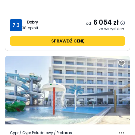
6 054
zł
Dobry
od
7.3
38
opinii
za wszystkich
SPRAWDŹ CENĘ
Cypr / Cypr Południowy / Protaras