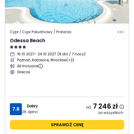
Cypr / Cypr Południowy / Protaras
Odessa Beach
16.10.2027
- 24.10.2027
(
9 dni / 7 nocy
)
Poznań, Katowice, Wrocław
(+3)
All Inclusive
Grecos
7 246
zł
Dobry
od
7.8
26
opinii
za wszystkich
SPRAWDŹ CENĘ