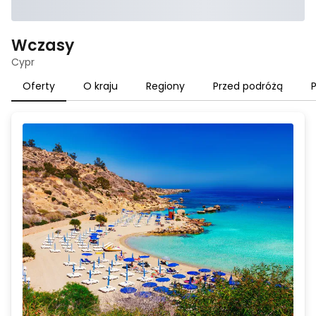
Wczasy
Cypr
Oferty
O kraju
Regiony
Przed podróżą