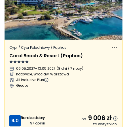
Cypr / Cypr Południowy / Paphos
Coral Beach & Resort (Paphos)
06.05.2027
- 13.05.2027
(
8 dni / 7 nocy
)
Katowice, Wrocław, Warszawa
All Inclusive Plus
Grecos
9 006
zł
Bardzo dobry
od
9.0
97
opinii
za wszystkich