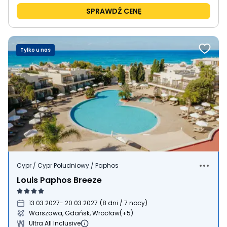
SPRAWDŹ CENĘ
Tylko u nas
Cypr / Cypr Południowy / Paphos
Louis Paphos Breeze
13.03.2027
- 20.03.2027
(
8 dni / 7 nocy
)
Warszawa, Gdańsk, Wrocław
(+5)
Ultra All Inclusive