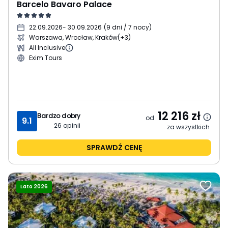
Barcelo Bavaro Palace
22.09.2026
- 30.09.2026
(
9 dni / 7 nocy
)
Warszawa, Wrocław, Kraków
(+3)
All Inclusive
Exim Tours
12 216
zł
Bardzo dobry
od
9.1
26
opinii
za wszystkich
SPRAWDŹ CENĘ
Lato 2026