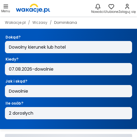
Menu
Nowości
Ulubione
Zaloguj się
Wakacje.pl
Wczasy
Dominikana
Dokąd?
Kiedy?
Jak i skąd?
Ile osób?