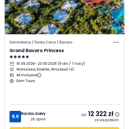
Dominikana / Punta Cana / Bavaro
Grand Bavaro Princess
15.09.2026
- 23.09.2026
(
9 dni / 7 nocy
)
Warszawa, Kraków, Wrocław
(+3)
All Inclusive
Exim Tours
12 322
zł
Bardzo dobry
od
8.9
26
opinii
za wszystkich