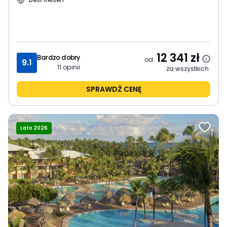
12 341
zł
Bardzo dobry
od
9.1
11
opinii
za wszystkich
SPRAWDŹ CENĘ
Lato 2026