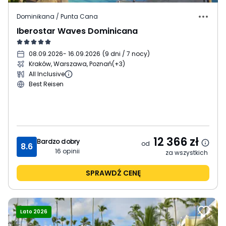
Dominikana / Punta Cana
Iberostar Waves Dominicana
08.09.2026
- 16.09.2026
(
9 dni / 7 nocy
)
Kraków, Warszawa, Poznań
(+3)
All Inclusive
Best Reisen
12 366
zł
Bardzo dobry
od
8.6
16
opinii
za wszystkich
SPRAWDŹ CENĘ
Lato 2026