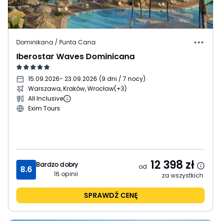
Dominikana / Punta Cana
Iberostar Waves Dominicana
15.09.2026
- 23.09.2026
(
9 dni / 7 nocy
)
Warszawa, Kraków, Wrocław
(+3)
All Inclusive
Exim Tours
12 398
zł
Bardzo dobry
od
8.6
16
opinii
za wszystkich
SPRAWDŹ CENĘ