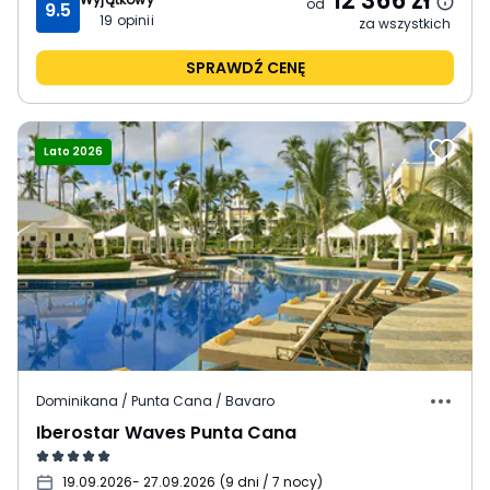
12 366
zł
od
9.5
19
opinii
za wszystkich
SPRAWDŹ CENĘ
Lato 2026
Dominikana / Punta Cana / Bavaro
Iberostar Waves Punta Cana
19.09.2026
- 27.09.2026
(
9 dni / 7 nocy
)