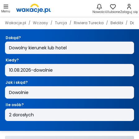
Menu
Nowości
Ulubione
Zaloguj się
Wakacje.pl
Wczasy
Turcja
Riwiera Turecka
Beldibi
Dosi
Dokąd?
Kiedy?
Jak i skąd?
Ile osób?