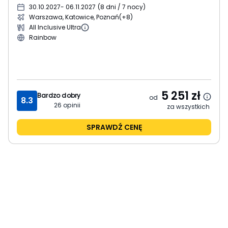
30.10.2027
- 06.11.2027
(
8 dni / 7 nocy
)
Warszawa, Katowice, Poznań
(+8)
All Inclusive Ultra
Rainbow
5 251
zł
Bardzo dobry
od
8.3
26
opinii
za wszystkich
SPRAWDŹ CENĘ