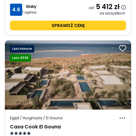
5 412
zł
Słaby
od
4.6
1
opinia
za wszystkich
SPRAWDŹ CENĘ
Last minute
Lato 2026
Egipt / Hurghada / El Gouna
Casa Cook El Gouna