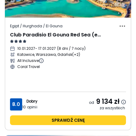
Egipt / Hurghada / El Gouna
Club Paradisio El Gouna Red Sea (ex. Labranda Club Paradisio El Gouna)
10.01.2027
- 17.01.2027
(
8 dni / 7 nocy
)
Katowice, Warszawa, Gdańsk
(+2)
All Inclusive
Coral Travel
9 134
zł
Dobry
od
8.0
10
opinii
za wszystkich
SPRAWDŹ CENĘ