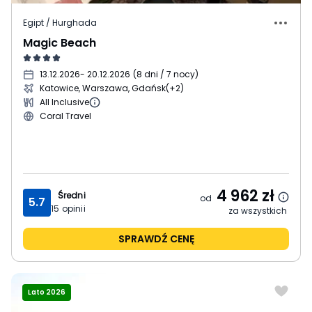
Egipt / Hurghada
Magic Beach
13.12.2026
- 20.12.2026
(
8 dni / 7 nocy
)
Katowice, Warszawa, Gdańsk
(+2)
All Inclusive
Coral Travel
4 962
zł
Średni
od
5.7
15
opinii
za wszystkich
SPRAWDŹ CENĘ
Lato 2026