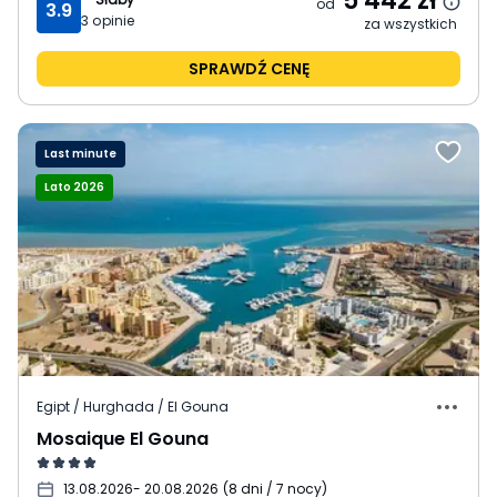
5 442
zł
od
3.9
3
opinie
za wszystkich
SPRAWDŹ CENĘ
Last minute
Lato 2026
Egipt / Hurghada / El Gouna
Mosaique El Gouna
13.08.2026
- 20.08.2026
(
8 dni / 7 nocy
)