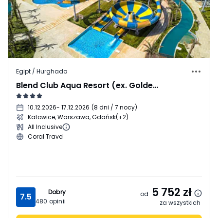
Egipt / Hurghada
Blend Club Aqua Resort (ex. Golden Five Club)
10.12.2026
- 17.12.2026
(
8 dni / 7 nocy
)
Katowice, Warszawa, Gdańsk
(+2)
All Inclusive
Coral Travel
5 752
zł
Dobry
od
7.5
480
opinii
za wszystkich