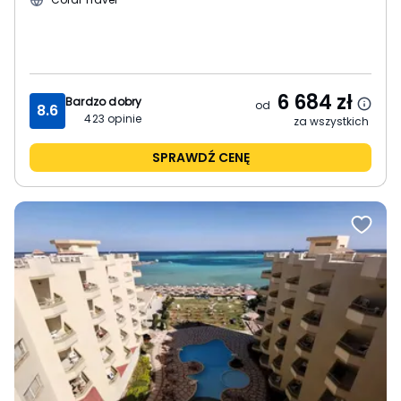
6 684
zł
Bardzo dobry
od
8.6
423
opinie
za wszystkich
SPRAWDŹ CENĘ