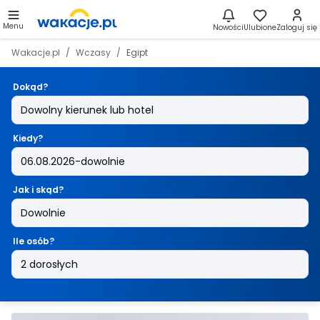
Menu
Nowości
Ulubione
Zaloguj się
Wakacje.pl
Wczasy
Egipt
Dokąd?
Kiedy?
Jak i skąd?
Ile osób?