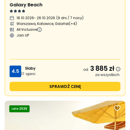
Galaxy Beach
18.10.2026
- 26.10.2026
(
9 dni / 7 nocy
)
Warszawa, Katowice, Gdańsk
(+4)
All Inclusive
Join UP
3 885
zł
Słaby
od
4.5
17
opinii
za wszystkich
SPRAWDŹ CENĘ
Lato 2026