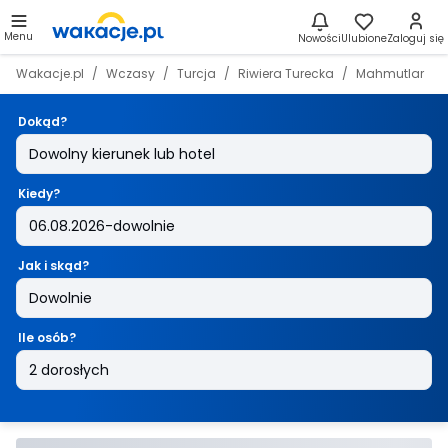
Menu
Nowości
Ulubione
Zaloguj się
Wakacje.pl
Wczasy
Turcja
Riwiera Turecka
Mahmutlar
Dokąd?
Kiedy?
Jak i skąd?
Ile osób?