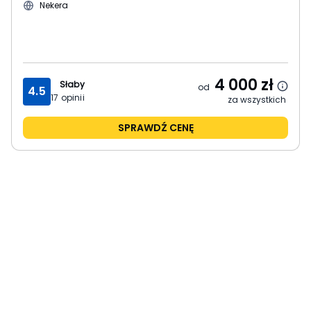
Nekera
4 000
zł
Słaby
od
4.5
17
opinii
za wszystkich
SPRAWDŹ CENĘ