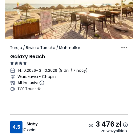
Turcja / Riwiera Turecka / Mahmutlar
Galaxy Beach
14.10.2026
- 21.10.2026
(
8 dni / 7 nocy
)
Warszawa - Chopin
All Inclusive
TOP Touristik
3 476
zł
Słaby
od
4.5
17
opinii
za wszystkich