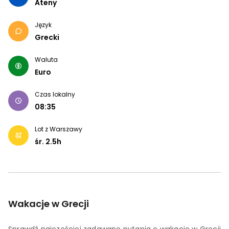
Ateny
Język
Grecki
Waluta
Euro
Czas lokalny
08:35
Lot z Warszawy
śr.
2.5
h
Wakacje w Grecji
Sprawdź najczęściej zadawane pytania o wakacje w Grecji