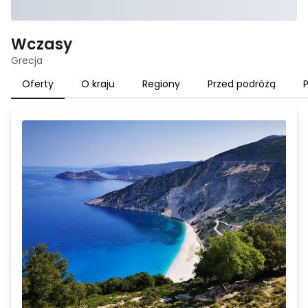
Wczasy
Grecja
Oferty
O kraju
Regiony
Przed podróżą