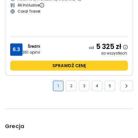
All Inclusive
Coral Travel
5 325
zł
Średni
od
6.3
361
opinii
za wszystkich
SPRAWDŹ CENĘ
1
2
3
4
5
Grecja