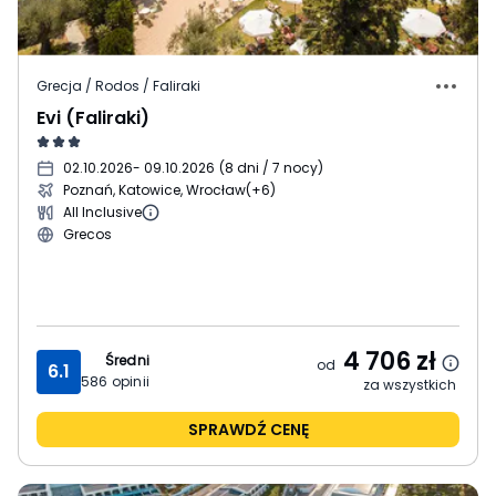
Grecja / Rodos / Faliraki
Evi (Faliraki)
02.10.2026
- 09.10.2026
(
8 dni / 7 nocy
)
Poznań, Katowice, Wrocław
(+6)
All Inclusive
Grecos
4 706
zł
Średni
od
6.1
586
opinii
za wszystkich
SPRAWDŹ CENĘ