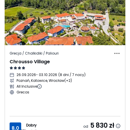
Grecja / Chalkidiki / Paliouri
Chrousso Village
26.09.2026
- 03.10.2026
(
8 dni / 7 nocy
)
Poznań, Katowice, Wrocław
(+2)
All Inclusive
Grecos
5 830
zł
Dobry
od
8.0