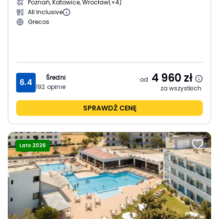
Poznań, Katowice, Wrocław
(+4)
All Inclusive
Grecos
4 960
zł
Średni
od
6.4
192
opinie
za wszystkich
SPRAWDŹ CENĘ
Lato 2026