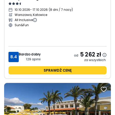
10.10.2026
- 17.10.2026
(
8 dni / 7 nocy
)
Warszawa, Katowice
All Inclusive
Sun&Fun
5 262
zł
Bardzo dobry
od
8.4
129
opinii
za wszystkich
SPRAWDŹ CENĘ