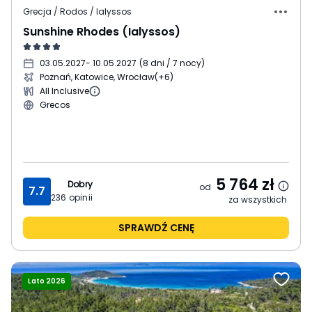
Grecja / Rodos / Ialyssos
Sunshine Rhodes (Ialyssos)
03.05.2027
- 10.05.2027
(
8 dni / 7 nocy
)
Poznań, Katowice, Wrocław
(+6)
All Inclusive
Grecos
5 764
zł
Dobry
od
7.7
236
opinii
za wszystkich
SPRAWDŹ CENĘ
Lato 2026