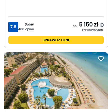
5 150
zł
Dobry
od
7.8
400
opinii
za wszystkich
SPRAWDŹ CENĘ