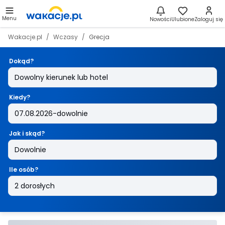
Menu
Nowości
Ulubione
Zaloguj się
Wakacje.pl
Wczasy
Grecja
Dokąd?
Kiedy?
Jak i skąd?
Ile osób?