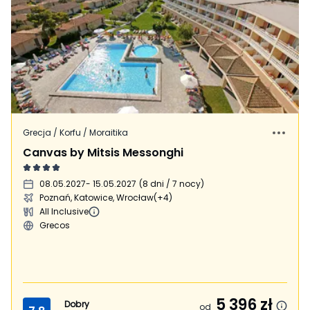
Grecja / Korfu / Moraitika
Canvas by Mitsis Messonghi
08.05.2027
- 15.05.2027
(
8 dni / 7 nocy
)
Poznań, Katowice, Wrocław
(+4)
All Inclusive
Grecos
5 396
zł
Dobry
od