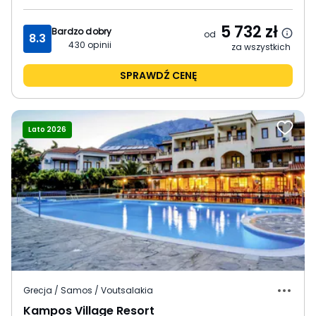
5 732
zł
Bardzo dobry
od
8.3
430
opinii
za wszystkich
SPRAWDŹ CENĘ
Lato 2026
Grecja / Samos / Voutsalakia
Kampos Village Resort