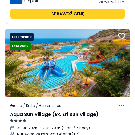
121
opinii
za wszystkich
SPRAWDŹ CENĘ
Last minute
Lato 2026
Grecja / Kreta / Hersonissos
Aqua Sun Village (Ex. Eri Sun Village)
30.08.2026
- 07.09.2026
(
9 dni / 7 nocy
)
Katowice, Warszawa, Gdańsk
(+2)