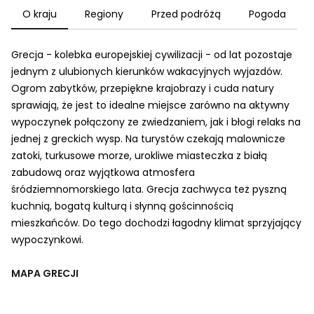
O kraju
Regiony
Przed podróżą
Pogoda
Grecja - kolebka europejskiej cywilizacji - od lat pozostaje
jednym z ulubionych kierunków wakacyjnych wyjazdów.
Ogrom zabytków, przepiękne krajobrazy i cuda natury
sprawiają, że jest to idealne miejsce zarówno na aktywny
wypoczynek połączony ze zwiedzaniem, jak i błogi relaks na
jednej z greckich wysp. Na turystów czekają malownicze
zatoki, turkusowe morze, urokliwe miasteczka z białą
zabudową oraz wyjątkowa atmosfera
śródziemnomorskiego lata. Grecja zachwyca też pyszną
kuchnią, bogatą kulturą i słynną gościnnością
mieszkańców. Do tego dochodzi łagodny klimat sprzyjający
wypoczynkowi.
MAPA GRECJI