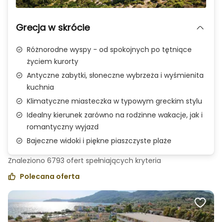
Zdjęcie 1 z 3
Grecja w skrócie
Różnorodne wyspy - od spokojnych po tętniące
życiem kurorty
Antyczne zabytki, słoneczne wybrzeża i wyśmienita
kuchnia
Klimatyczne miasteczka w typowym greckim stylu
Idealny kierunek zarówno na rodzinne wakacje, jak i
romantyczny wyjazd
Bajeczne widoki i piękne piaszczyste plaże
Znaleziono
6793
ofert spełniających
kryteria
Polecana oferta