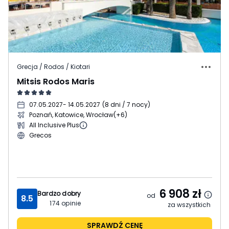
Grecja / Rodos / Kiotari
Mitsis Rodos Maris
07.05.2027
- 14.05.2027
(
8 dni / 7 nocy
)
Poznań, Katowice, Wrocław
(+6)
All Inclusive Plus
Grecos
6 908
zł
Bardzo dobry
od
8.5
174
opinie
za wszystkich
SPRAWDŹ CENĘ