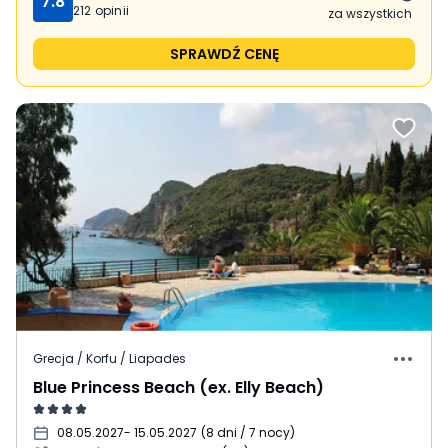
7.8
212
opinii
za wszystkich
SPRAWDŹ CENĘ
Grecja / Korfu / Liapades
Blue Princess Beach (ex. Elly Beach)
08.05.2027
- 15.05.2027
(
8 dni / 7 nocy
)