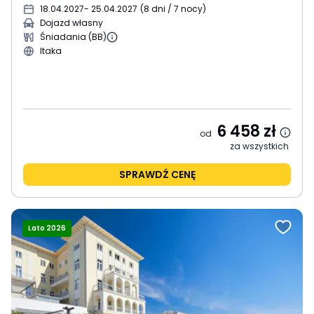
18.04.2027
- 25.04.2027
(
8 dni / 7 nocy
)
Dojazd własny
Śniadania (BB)
Itaka
6 458
zł
od
za wszystkich
SPRAWDŹ CENĘ
Lato 2026