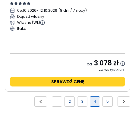
05.10.2026
- 12.10.2026
(
8 dni / 7 nocy
)
Dojazd własny
Własne (WŁ)
Itaka
3 078
zł
od
za wszystkich
SPRAWDŹ CENĘ
1
2
3
4
5