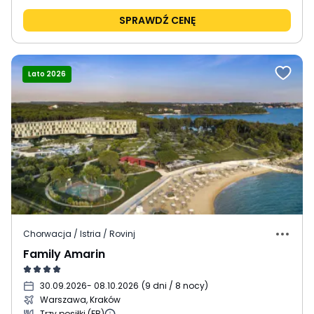
SPRAWDŹ CENĘ
Lato 2026
Chorwacja / Istria / Rovinj
Family Amarin
30.09.2026
- 08.10.2026
(
9 dni / 8 nocy
)
Warszawa, Kraków
Trzy posiłki (FB)