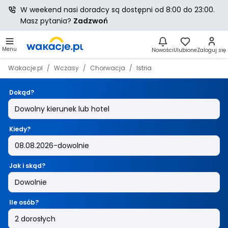
W weekend nasi doradcy są dostępni od 8:00 do 23:00.
Masz pytania?
Zadzwoń
Menu
Nowości
Ulubione
Zaloguj się
Wakacje.pl
Wczasy
Chorwacja
Istria
Dokąd?
Kiedy?
Jak i skąd?
Ile osób?