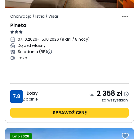
Chorwacja / Istria / Vrsar
Pineta
07.10.2026
- 15.10.2026
(
9 dni / 8 nocy
)
Dojazd własny
Śniadania (BB)
Itaka
2 358
zł
Dobry
od
7.8
2
opinie
za wszystkich
SPRAWDŹ CENĘ
Lato 2026