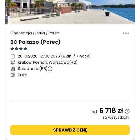
Chorwacja / Istria / Porec
BO Palazzo (Porec)
20.10.2026
- 27.10.2026
(
8 dni / 7 nocy
)
Kraków, Poznań, Warszawa
(+2)
Śniadania (BB)
Itaka
6 718
zł
od
za wszystkich
SPRAWDŹ CENĘ