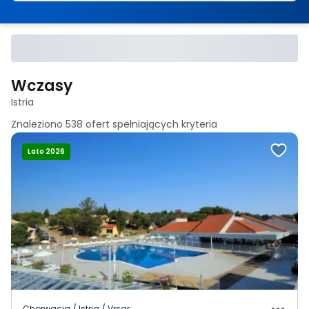
Wczasy
Istria
Znaleziono
538
ofert spełniających
kryteria
Lato 2026
Chorwacja / Istria / Vrsar