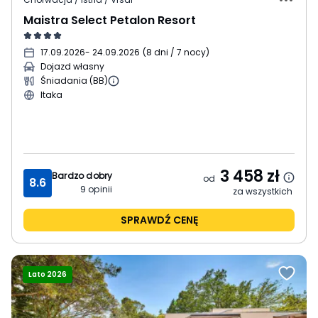
Maistra Select Petalon Resort
17.09.2026
- 24.09.2026
(
8 dni / 7 nocy
)
Dojazd własny
Śniadania (BB)
Itaka
3 458
zł
Bardzo dobry
od
8.6
9
opinii
za wszystkich
SPRAWDŹ CENĘ
Lato 2026