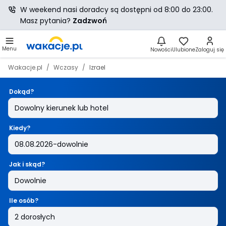
W weekend nasi doradcy są dostępni od 8:00 do 23:00.
Masz pytania?
Zadzwoń
Menu
Nowości
Ulubione
Zaloguj się
Wakacje.pl
Wczasy
Izrael
Dokąd?
Kiedy?
Jak i skąd?
Ile osób?