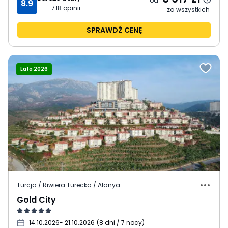
od
8.9
718
opinii
za wszystkich
SPRAWDŹ CENĘ
Lato 2026
Turcja / Riwiera Turecka / Alanya
Gold City
14.10.2026
- 21.10.2026
(
8 dni / 7 nocy
)