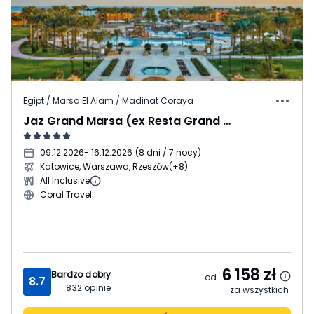
Egipt / Marsa El Alam / Madinat Coraya
Jaz Grand Marsa (ex Resta Grand Resort)
09.12.2026
- 16.12.2026
(
8 dni / 7 nocy
)
Katowice, Warszawa, Rzeszów
(+8)
All Inclusive
Coral Travel
6 158
zł
Bardzo dobry
od
8.7
832
opinie
za wszystkich