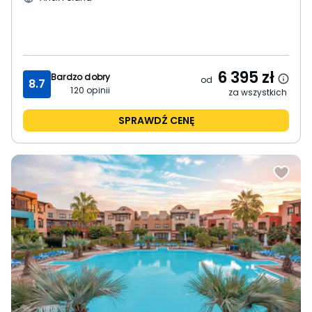
6 395
zł
Bardzo dobry
od
8.7
120
opinii
za wszystkich
SPRAWDŹ CENĘ