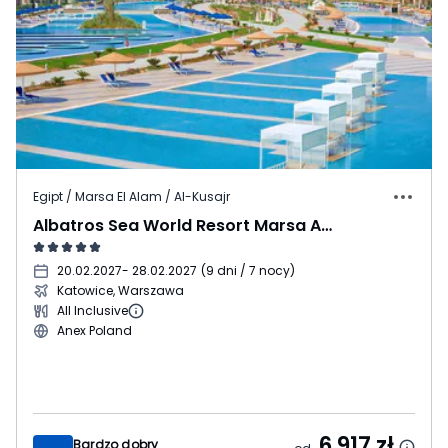
Egipt / Marsa El Alam / Al-Kusajr
Albatros Sea World Resort Marsa Alam
20.02.2027
- 28.02.2027
(
9 dni / 7 nocy
)
Katowice, Warszawa
All Inclusive
Anex Poland
6 917
zł
Bardzo dobry