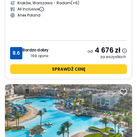
Kraków, Warszawa - Radom
(+6)
All Inclusive
Anex Poland
4 676
zł
Bardzo dobry
od
8.6
169
opinii
za wszystkich
SPRAWDŹ CENĘ