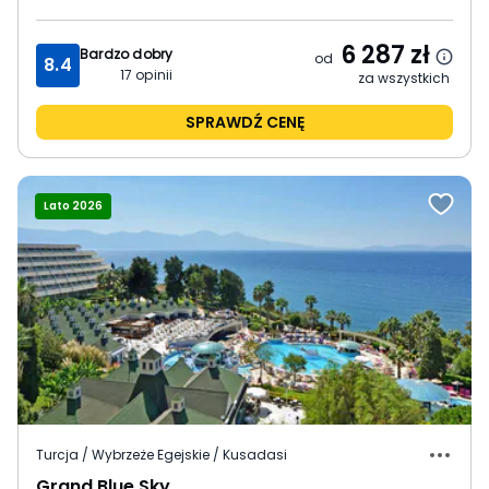
6 287
zł
Bardzo dobry
od
8.4
17
opinii
za wszystkich
SPRAWDŹ CENĘ
Lato 2026
Turcja / Wybrzeże Egejskie / Kusadasi
Grand Blue Sky