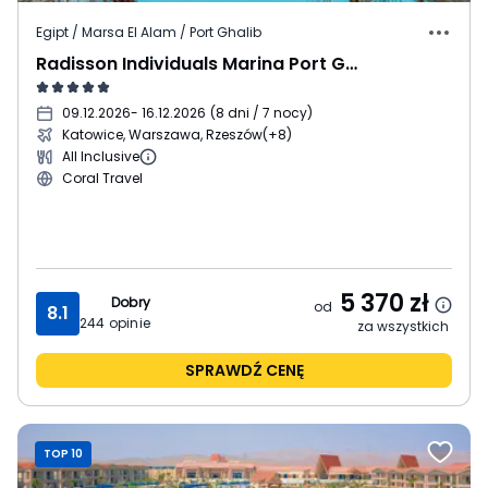
Egipt / Marsa El Alam / Port Ghalib
Radisson Individuals Marina Port Ghalib (ex. Sunrise Marina Resort)
09.12.2026
- 16.12.2026
(
8 dni / 7 nocy
)
Katowice, Warszawa, Rzeszów
(+8)
All Inclusive
Coral Travel
5 370
zł
Dobry
od
8.1
244
opinie
za wszystkich
SPRAWDŹ CENĘ
TOP 10