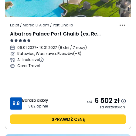
Egipt / Marsa El Alam / Port Ghalib
Albatros Palace Port Ghalib (ex. Red Sea The Palace)
06.01.2027
- 13.01.2027
(
8 dni / 7 nocy
)
Katowice, Warszawa, Rzeszów
(+8)
All Inclusive
Coral Travel
6 502
zł
Bardzo dobry
od
8.8
362
opinie
za wszystkich
SPRAWDŹ CENĘ