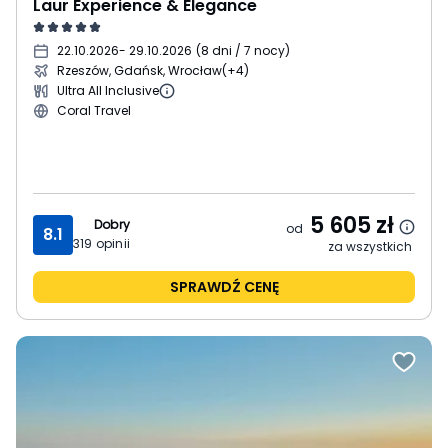
Laur Experience & Elegance
22.10.2026
- 29.10.2026
(
8 dni / 7 nocy
)
Rzeszów, Gdańsk, Wrocław
(+4)
Ultra All Inclusive
Coral Travel
5 605
zł
Dobry
od
8.1
319
opinii
za wszystkich
SPRAWDŹ CENĘ