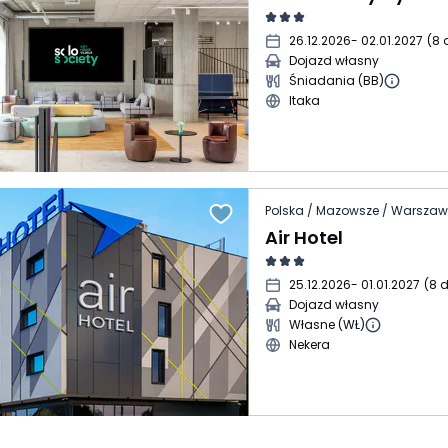
26.12.2026
- 02.01.2027
(
8 
Dojazd własny
Śniadania (BB)
Itaka
Polska / Mazowsze / Warsza
Air Hotel
25.12.2026
- 01.01.2027
(
8 d
Dojazd własny
Własne (WŁ)
Nekera