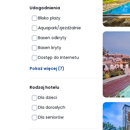
Udogodnienia
Blisko plaży
Aquapark/zjeżdżalnie
Basen odkryty
Basen kryty
Dostęp do Internetu
Ukrytych opcji: 7
Pokaż więcej
(7)
Rodzaj hotelu
Dla dzieci
Dla dorosłych
Dla seniorów