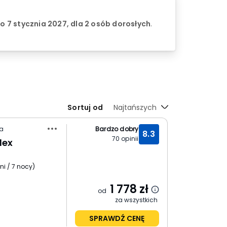
do
7 stycznia 2027
, dla 2 osób dorosłych
.
Sortuj od
Najtańszych
ha
Bardzo dobry
8.3
70
opinii
lex
ni / 7 nocy
)
1 778
zł
od
za wszystkich
SPRAWDŹ CENĘ