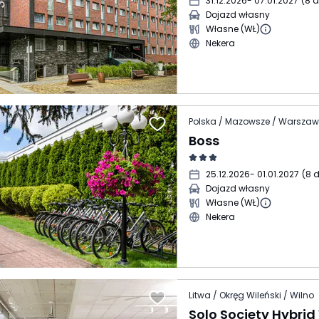
31.12.2026
- 07.01.2027
(
8 d
Dojazd własny
Własne (WŁ)
Nekera
Polska / Mazowsze / Warsza
Boss
25.12.2026
- 01.01.2027
(
8 d
Dojazd własny
Własne (WŁ)
Nekera
Litwa / Okręg Wileński / Wilno
Solo Society Hybrid 