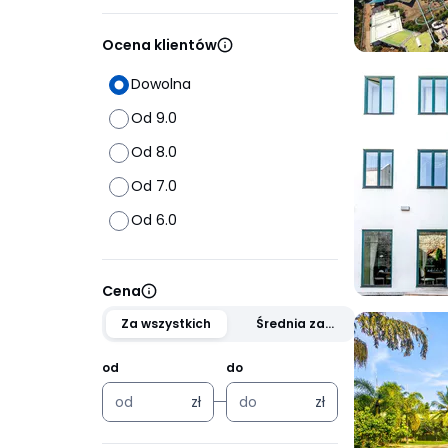
Ocena klientów
Dowolna
Od 9.0
Od 8.0
Od 7.0
Od 6.0
Cena
Za wszystkich
Średnia za
osobę
od
do
zł
zł
zł
zł