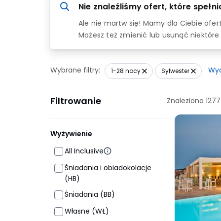
Nie znaleźliśmy ofert, które spełn
Ale nie martw się! Mamy dla Ciebie ofe
Możesz też zmienić lub usunąć niektóre 
Wybrane filtry:
Wy
1-28 nocy
Sylwester
Filtrowanie
Znaleziono
127
Wyżywienie
All Inclusive
Śniadania i obiadokolacje
(HB)
Śniadania (BB)
Własne (WŁ)