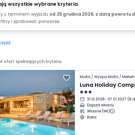
iają wszystkie wybrane kryteria.
rty z terminem wyjazdu
od 25 grudnia 2026, z datą powrotu 
filtry i spróbować ponownie.
czyść
74
ofert spełniających
kryteria
Malta / Wyspa Malta / Mellie
Luna Holiday Comp
31.12.2026
- 07.01.2027
(
8 d
Dojazd własny
Własne (WŁ)
Itaka