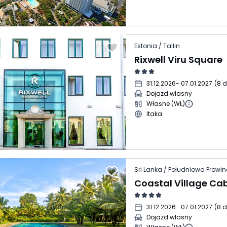
Estonia / Tallin
Rixwell Viru Square
31.12.2026
- 07.01.2027
(
8 d
Dojazd własny
Własne (WŁ)
Itaka
Coastal Village C
31.12.2026
- 07.01.2027
(
8 d
Dojazd własny