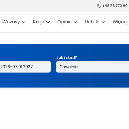
+48 58 770 60
Wczasy
Kraje
Opinie
Hotele
Więcej
Jak i skąd?