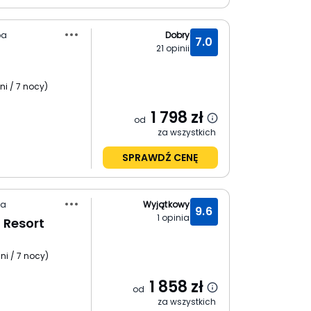
ba
Dobry
7.0
21
opinii
ni / 7 nocy
)
1 798
zł
od
za wszystkich
SPRAWDŹ CENĘ
ya
Wyjątkowy
9.6
1
opinia
 Resort
ni / 7 nocy
)
1 858
zł
od
za wszystkich