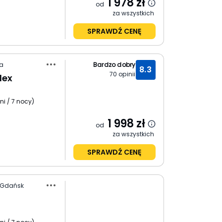
1 978
zł
od
za wszystkich
SPRAWDŹ CENĘ
ha
Bardzo dobry
8.3
70
opinii
lex
ni / 7 nocy
)
1 998
zł
od
za wszystkich
SPRAWDŹ CENĘ
/ Gdańsk