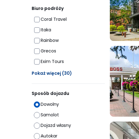
Biuro podróży
Coral Travel
Itaka
Rainbow
Grecos
Exim Tours
Ukrytych opcji: 30
Pokaż więcej
(30)
Sposób dojazdu
Dowolny
Samolot
Dojazd własny
Autokar