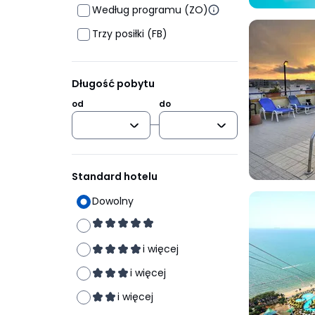
Według programu (ZO)
Trzy posiłki (FB)
Długość pobytu
od
do
Standard hotelu
Dowolny
i więcej
i więcej
i więcej