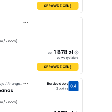
SPRAWDŹ CENĘ
ni / 7 nocy
)
1 878
zł
od
za wszystkich
SPRAWDŹ CENĘ
Sri Lanka / Południowa Prowincja / Ahangama
Bardzo dobry
8.4
2
opinie
abanas
ni / 7 nocy
)