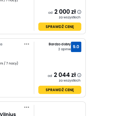
ni / 7 nocy
)
2 000
zł
od
za wszystkich
SPRAWDŹ CENĘ
wa
Bardzo dobry
9.0
2
opinie
ni / 7 nocy
)
2 044
zł
od
za wszystkich
SPRAWDŹ CENĘ
Vilnius