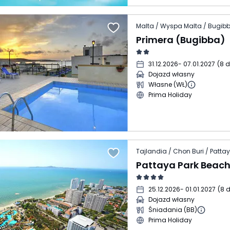
Malta / Wyspa Malta / Bugib
Primera (Bugibba)
31.12.2026
- 07.01.2027
(
8 d
Dojazd własny
Własne (WŁ)
Prima Holiday
Tajlandia / Chon Buri / Patta
Pattaya Park Beach
25.12.2026
- 01.01.2027
(
8 d
Dojazd własny
Śniadania (BB)
Prima Holiday