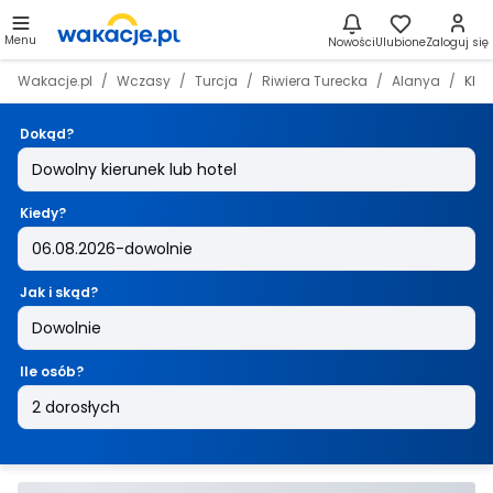
Menu
Nowości
Ulubione
Zaloguj się
Wakacje.pl
Wczasy
Turcja
Riwiera Turecka
Alanya
Kleo
Dokąd?
Kiedy?
Jak i skąd?
Ile osób?