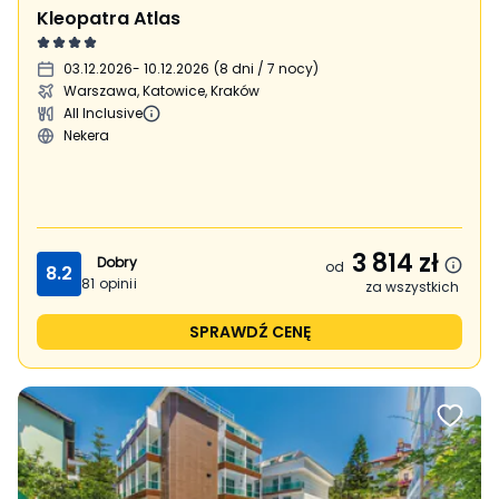
Kleopatra Atlas
03.12.2026
- 10.12.2026
(
8 dni / 7 nocy
)
Warszawa, Katowice, Kraków
All Inclusive
Nekera
3 814
zł
Dobry
od
8.2
81
opinii
za wszystkich
SPRAWDŹ CENĘ