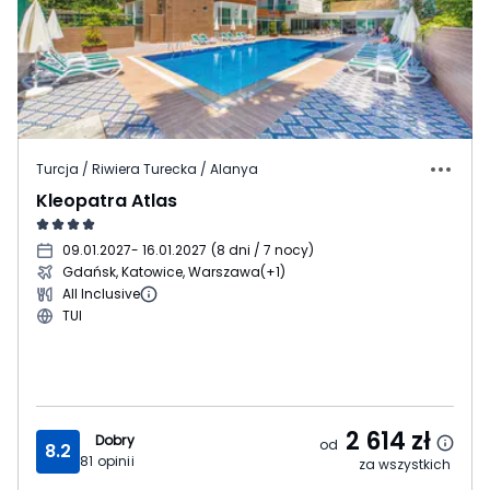
Turcja / Riwiera Turecka / Alanya
Kleopatra Atlas
09.01.2027
- 16.01.2027
(
8 dni / 7 nocy
)
Gdańsk, Katowice, Warszawa
(+1)
All Inclusive
TUI
2 614
zł
Dobry
od
8.2
81
opinii
za wszystkich