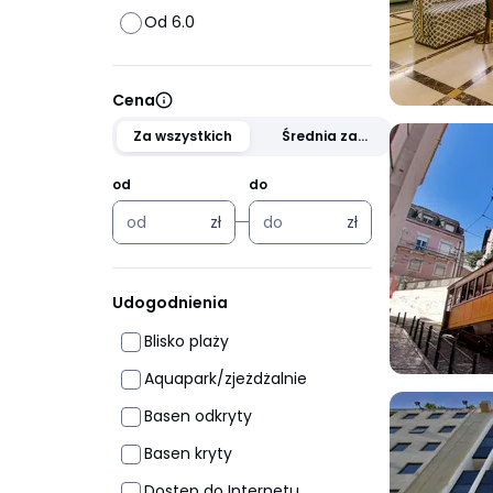
Od 6.0
Cena
Za wszystkich
Średnia za
osobę
od
do
zł
zł
zł
zł
Udogodnienia
Blisko plaży
Aquapark/zjeżdżalnie
Basen odkryty
Basen kryty
Dostęp do Internetu