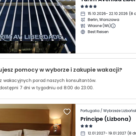
15.10.2026
- 22.10.2026
(
8 d
Berlin, Warszawa
Własne (WŁ)
Best Reisen
ujesz pomocy w wyborze i zakupie wakacji?
 z wakacyjnych porad naszych konsultantów.
ostępni 7 dni w tygodniu od 8:00 do 23:00.
Portugalia / Wybrzeże Lizbońsk
Principe (Lizbona)
12.01.2027
- 19.01.2027
(
8 d