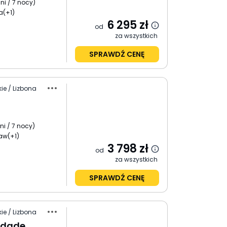
ni / 7 nocy
)
a
(+1)
6 295
zł
od
za wszystkich
SPRAWDŹ CENĘ
ie / Lizbona
ni / 7 nocy
)
ław
(+1)
3 798
zł
od
za wszystkich
SPRAWDŹ CENĘ
ie / Lizbona
rdade