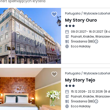
ofert spełniających
kryteria
Portugalia / Wybrzeże Lizbońsk
My Story Ouro
09.01.2027
- 16.01.2027
(
8 d
Poznań, Kraków, Warszaw
Śniadania (BB)
Ecco Holiday
Portugalia / Wybrzeże Lizbońsk
My Story Tejo
15.12.2026
- 22.12.2026
(
8 d
Poznań, Kraków, Warszaw
Śniadania (BB)
Ecco Holiday