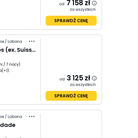
7 158
zł
od
za wszystkich
SPRAWDŹ CENĘ
ie / Lizbona
Turim Restauradores (ex. Suisso Atlantico)
ni / 7 nocy
)
a
(+1)
3 125
zł
od
za wszystkich
SPRAWDŹ CENĘ
ie / Lizbona
rdade