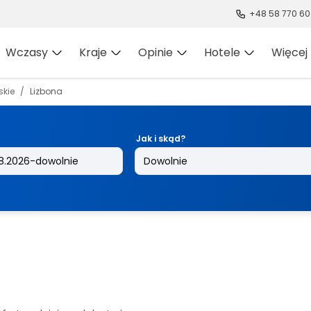
+48 58 770 60
Wczasy
Kraje
Opinie
Hotele
Więcej
skie
Lizbona
Jak i skąd?