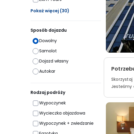
Ukrytych opcji: 30
Pokaż więcej
(30)
Sposób dojazdu
Dowolny
Samolot
Dojazd własny
Potrzeb
Autokar
Skorzystaj
Jesteśmy d
Rodzaj podróży
Wypoczynek
Wycieczka objazdowa
Wypoczynek + zwiedzanie
Egzotyka