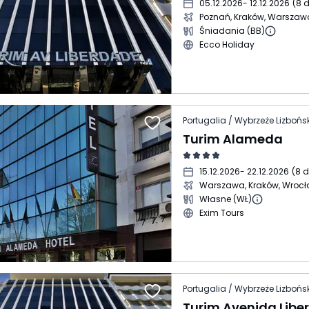
05.12.2026
- 12.12.2026
(
8 d
Poznań, Kraków, Warszaw
Śniadania (BB)
Ecco Holiday
Portugalia / Wybrzeże Lizbońsk
Turim Alameda
15.12.2026
- 22.12.2026
(
8 d
Warszawa, Kraków, Wroc
Własne (WŁ)
Exim Tours
Portugalia / Wybrzeże Lizbońsk
Turim Avenida Libe