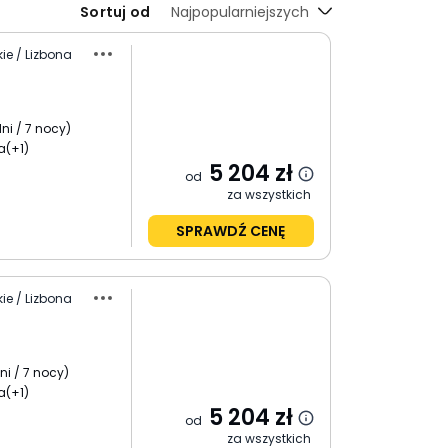
Sortuj od
Najpopularniejszych
ie / Lizbona
ni / 7 nocy
)
a
(+1)
5 204
zł
od
za wszystkich
SPRAWDŹ CENĘ
ie / Lizbona
ni / 7 nocy
)
a
(+1)
5 204
zł
od
za wszystkich