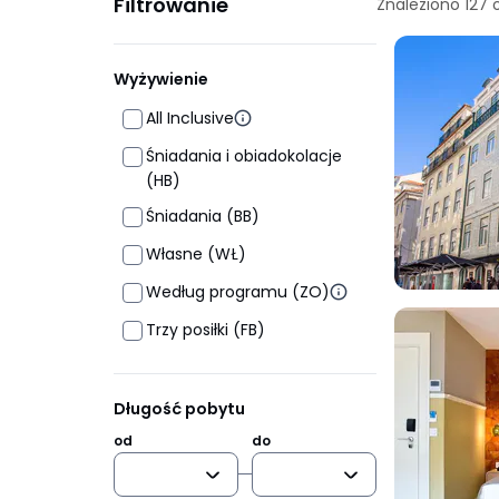
Filtrowanie
Znaleziono
127
Wyżywienie
All Inclusive
Śniadania i obiadokolacje
(HB)
Śniadania (BB)
Własne (WŁ)
Według programu (ZO)
Trzy posiłki (FB)
Długość pobytu
od
do