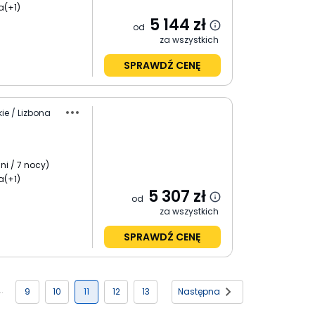
a
(+1)
5 144
zł
od
za wszystkich
SPRAWDŹ CENĘ
ie / Lizbona
ni / 7 nocy
)
a
(+1)
5 307
zł
od
za wszystkich
SPRAWDŹ CENĘ
9
10
11
12
13
Następna