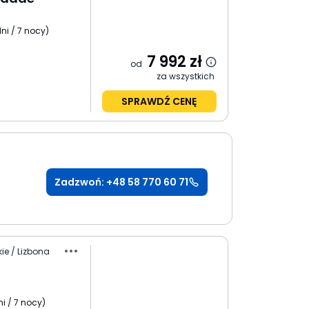
ni / 7 nocy
)
7 992
zł
od
za wszystkich
SPRAWDŹ CENĘ
Zadzwoń: +48 58 770 60 71
ie / Lizbona
ni / 7 nocy
)