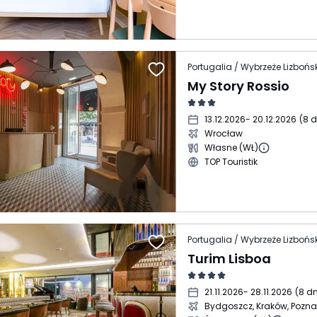
Portugalia / Wybrzeże Lizbońsk
My Story Rossio
13.12.2026
- 20.12.2026
(
8 d
Wrocław
Własne (WŁ)
TOP Touristik
Portugalia / Wybrzeże Lizbońsk
Turim Lisboa
21.11.2026
- 28.11.2026
(
8 dn
Bydgoszcz, Kraków, Pozn