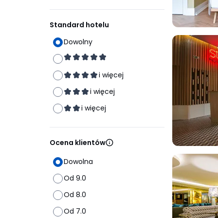
Standard hotelu
Dowolny
i więcej
i więcej
i więcej
Ocena klientów
Dowolna
Od 9.0
Od 8.0
Od 7.0