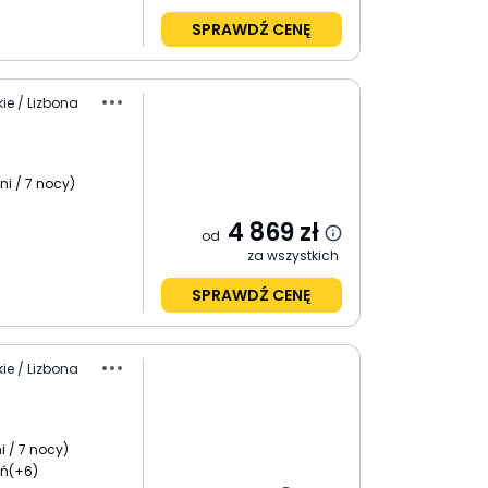
SPRAWDŹ CENĘ
ie / Lizbona
ni / 7 nocy
)
4 869
zł
od
za wszystkich
SPRAWDŹ CENĘ
ie / Lizbona
i / 7 nocy
)
ań
(+6)