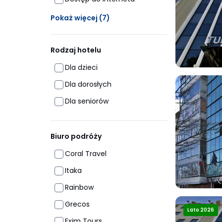
Ukrytych opcji: 7
Pokaż więcej
(7)
Rodzaj hotelu
Dla dzieci
Dla dorosłych
Dla seniorów
Biuro podróży
Coral Travel
Itaka
Rainbow
Grecos
Lato 2026
Exim Tours