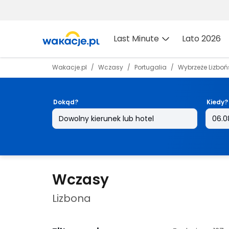
Last Minute
Lato 2026
Wakacje.pl
Wczasy
Portugalia
Wybrzeże Lizboń
Dokąd?
Kiedy?
Wczasy
Lizbona