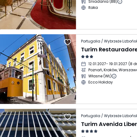
Śniadania (BB)
Itaka
Portugalia / Wybrzeże Lizbońsk
12.01.2027
- 19.01.2027
(
8 d
Poznań, Kraków, Warszaw
Własne (WŁ)
Ecco Holiday
Portugalia / Wybrzeże Lizbońsk
Turim Avenida Libe