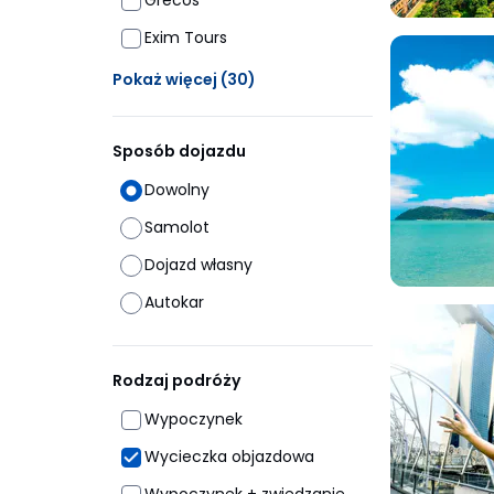
Grecos
Exim Tours
Ukrytych opcji: 30
Pokaż więcej
(30)
Sposób dojazdu
Dowolny
Samolot
Dojazd własny
Autokar
Rodzaj podróży
Wypoczynek
Wycieczka objazdowa