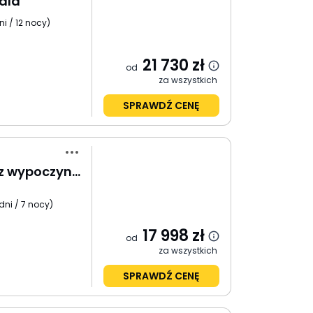
ala
ni / 12 nocy
)
21 730
zł
od
za wszystkich
SPRAWDŹ CENĘ
Singapur - Malezja z wypoczynkiem na Penang
dni / 7 nocy
)
17 998
zł
od
za wszystkich
SPRAWDŹ CENĘ