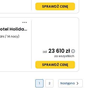
SPRAWDŹ CENĘ
Do Serca Borneo + Hotel Holiday Villa Resort Beachclub
dni / 14 nocy
)
23 610
zł
od
za wszystkich
SPRAWDŹ CENĘ
1
2
Następna