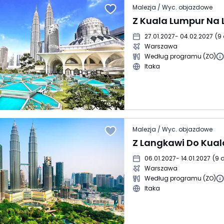
Malezja / Wyc. objazdowe
Z Kuala Lumpur Na
27.01.2027
- 04.02.2027
(
9 
Warszawa
Według programu (ZO)
Itaka
Malezja / Wyc. objazdowe
Z Langkawi Do Kua
06.01.2027
- 14.01.2027
(
9 d
Warszawa
Według programu (ZO)
Itaka