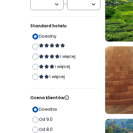
Standard hotelu
Dowolny
i więcej
i więcej
i więcej
Ocena klientów
Dowolna
Od 9.0
Od 8.0