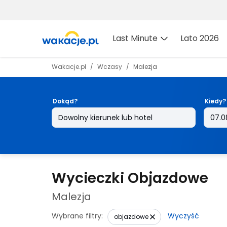
Last Minute
Lato 2026
Wakacje.pl
Wczasy
Malezja
Dokąd?
Kiedy?
Wycieczki Objazdowe
Malezja
Wybrane filtry:
Wyczyść
objazdowe