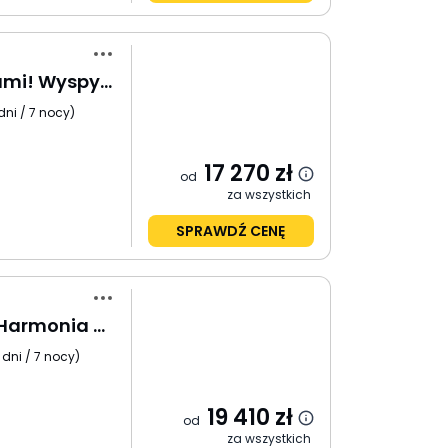
Wakacje Pod Palmami! Wyspy Malezji
dni / 7 nocy
)
17 270
zł
od
za wszystkich
SPRAWDŹ CENĘ
Malezja i Singapur: Harmonia Tradycji i Nowoczesności
 dni / 7 nocy
)
19 410
zł
od
za wszystkich