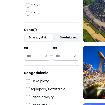
Od 7.0
Od 6.0
Cena
Za wszystkich
Średnia za
osobę
od
do
zł
zł
zł
zł
Udogodnienia
Blisko plaży
Aquapark/zjeżdżalnie
Basen odkryty