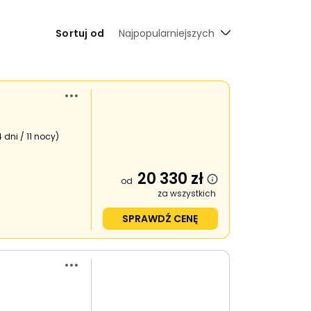
Sortuj od
Najpopularniejszych
4 dni / 11 nocy
)
20 330
zł
od
za wszystkich
SPRAWDŹ CENĘ