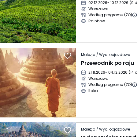
02.12.2026
- 10.12.2026
(
9 d
Warszawa
Według programu (ZO)
Rainbow
Malezja / Wyc. objazdowe
Przewodnik po raju
21.11.2026
- 04.12.2026
(
14 d
Warszawa
Według programu (ZO)
Itaka
Malezja / Wyc. objazdowe