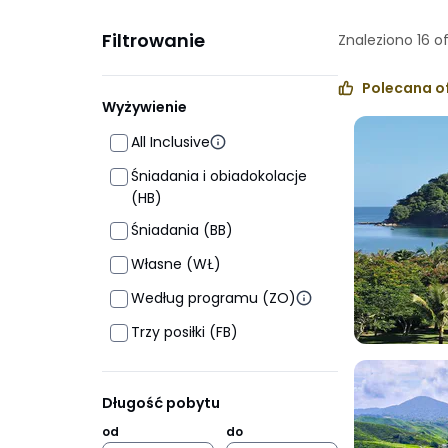
Filtrowanie
Znaleziono
16
o
Polecana o
Wyżywienie
All Inclusive
Śniadania i obiadokolacje
(HB)
Śniadania (BB)
Własne (WŁ)
Według programu (ZO)
Trzy posiłki (FB)
Długość pobytu
od
do