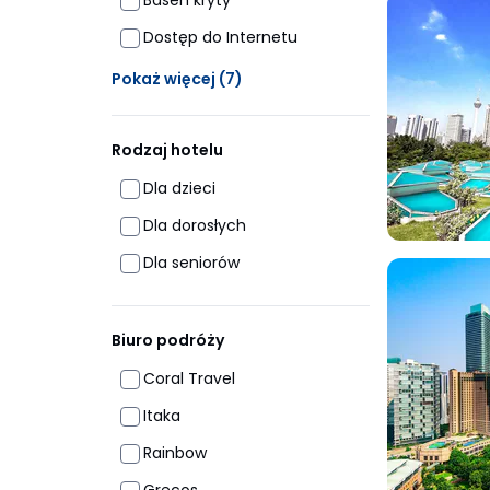
Basen kryty
Dostęp do Internetu
Ukrytych opcji: 7
Pokaż więcej
(7)
Rodzaj hotelu
Dla dzieci
Dla dorosłych
Dla seniorów
Biuro podróży
Coral Travel
Itaka
Rainbow