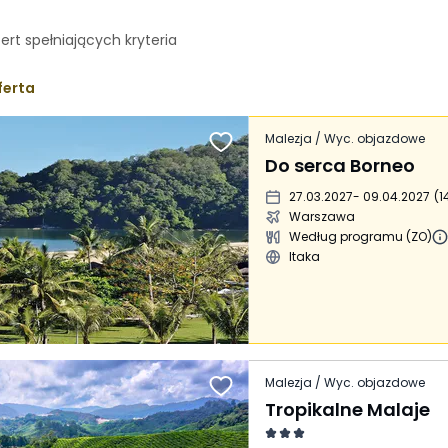
fert spełniających
kryteria
ferta
Malezja / Wyc. objazdowe
Do serca Borneo
27.03.2027
- 09.04.2027
(
1
Warszawa
Według programu (ZO)
Itaka
Malezja / Wyc. objazdowe
Tropikalne Malaje