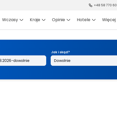
+48 58 770 60
Wczasy
Kraje
Opinie
Hotele
Więcej
Jak i skąd?