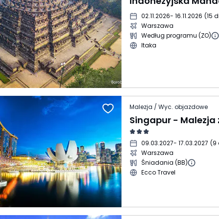
Indonezyjska Mand
02.11.2026
- 16.11.2026
(
15 d
Warszawa
Według programu (ZO)
Itaka
Malezja / Wyc. objazdowe
09.03.2027
- 17.03.2027
(
9 
Warszawa
Śniadania (BB)
Ecco Travel